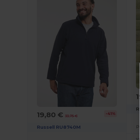
1
R
19,80 €
-41%
33,75 €
Russell RU8740M
1