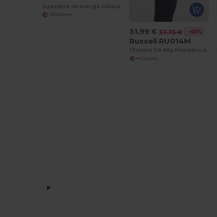
Sudadera de manga clásica
+18 Colores
31,99 €
-45%
57,75 €
Russell RU014M
Chaleco De Alta Resistencia
+4 Colores