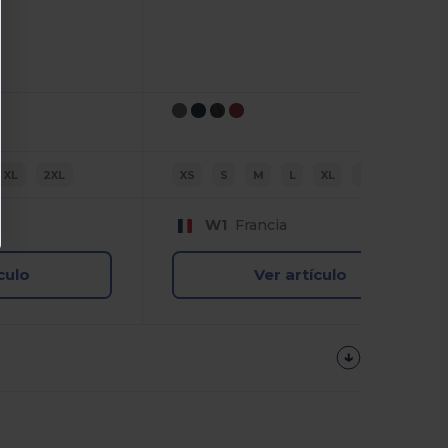
XL
2XL
XS
S
M
L
XL
2XL
W1
Francia
culo
Ver artículo