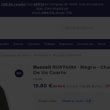
¡10€ de regalo!
Usa
APP10
en compras de +80€. Solo en nuestra
App. ¡Descárgala ya!
Envío
GRATIS
desde 79€
quetas
Gorras
Camisas
Trabajo
Deportivo
Accesorios
Otros
Chaquetas de lana
Hombres
Russell RU8740M
Russell
RU8740M
- Negro
- Cha
De Un Cuarto
W1
Desde
19.80 €
|
-
41
33.75 €
IVA incl.
16.36 €
s/IVA
Elegir color:
Mostrar todo
+ 3