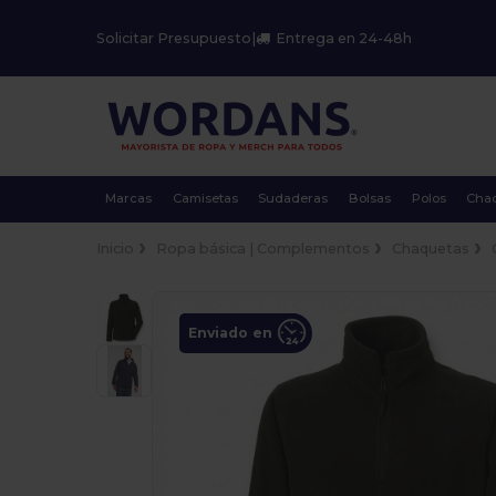
Solicitar Presupuesto
|
Entrega en 24-48h
Marcas
Camisetas
Sudaderas
Bolsas
Polos
Cha
Inicio
Ropa básica | Complementos
Chaquetas
Enviado en