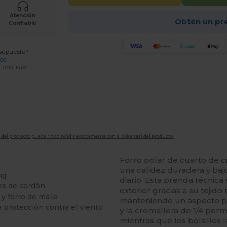
Atención
Obtén un pr
Confiable
esupuesto?
200
 10:00–14:00
en del producto puede no coincidir exactamente con el color real del producto.
Forro polar de cuarto de 
una calidez duradera y baj
ng
diario. Esta prenda técnica
res de cordón
exterior gracias a su tejido
 y forro de malla
manteniendo un aspecto pro
 protección contra el viento
y la cremallera de 1/4 perm
mientras que los bolsillos 