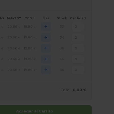
143
144-287
288 +
Más
Stock
Cantidad
+
2
20.66
19.80
33
€
€
€
+
2
20.66
19.80
34
€
€
€
+
2
20.66
19.80
36
€
€
€
+
2
20.66
19.80
46
€
€
€
+
2
20.66
19.80
36
€
€
€
Total:
0.00 €
Agregar al Carrito