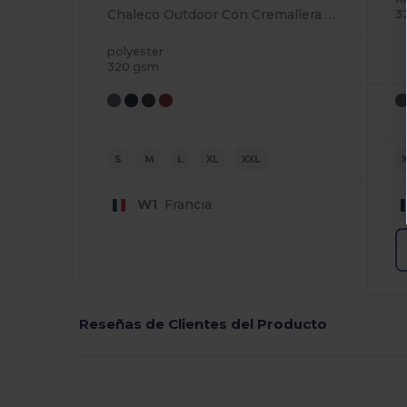
Chaleco Outdoor Con Cremallera De Un Cuarto
3
polyester
320 gsm
S
M
L
XL
XXL
W1
Francia
Reseñas de Clientes del Producto