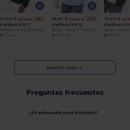
21,90 €
14,61 €
13,49 €
-38%
-47%
35,43 €
27,68 €
22,
Kariban K917
Kariban K912
Kariban K9
MARCO - CHAQUETA MICROPOLAR CON CREMALLERA
ENZO - CHAQUETA MICROPOLAR CON CREMALLERA EN EL CUELLO
+7 Colores
+28 Colores
+28 Colores
Mostrar todo
Preguntas frecuentes
¿Es adecuado para bordado?