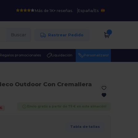
Más de 1K+ reseñas.
España
/
Es
Buscar
Rastrear Pedido
Regalos promocionales
Liquidación
¡Personalízalo!
leco Outdoor Con Cremallera
Envío gratis a partir de 79 € en este almacén!
%
Tabla de tallas