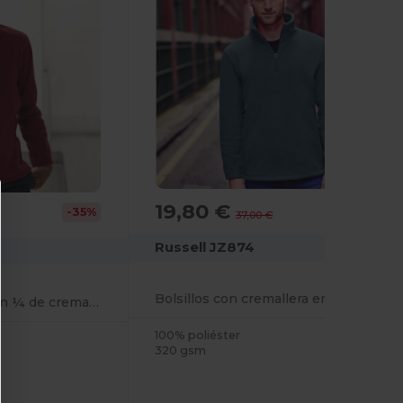
19,80 €
-46%
-35%
37,00 €
Russell JZ874
Bolsillos con cremallera en el cuello de camionero de polar
Polar outdoor con un ¼ de cremallera
100% poliéster
320 gsm