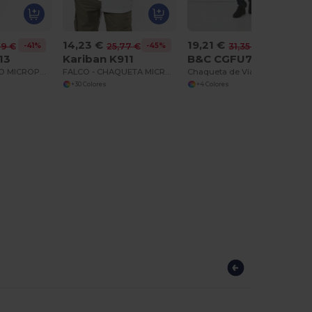
14,23 €
19,21 €
-41%
-45%
-39%
79 €
25,77 €
31,35 €
13
Kariban K911
B&C CGFU705
LUCA - CHALECO MICROPOLAR
FALCO - CHAQUETA MICROPOLAR CON CREMALLERA
Chaqueta de Viaje Fleece Antipilling
+30 Colores
+4 Colores