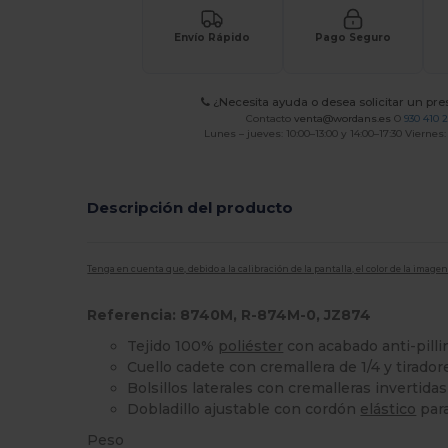
Envío Rápido
Pago Seguro
¿Necesita ayuda o desea solicitar un pr
Contacto
venta@wordans.es
O
930 410 
Lunes – jueves: 10:00–13:00 y 14:00–17:30 Viernes:
Descripción del producto
Tenga en cuenta que, debido a la calibración de la pantalla, el color de la imag
Referencia: 8740M, R-874M-0, JZ874
Tejido 100%
poliéster
con acabado anti-pilli
Cuello cadete con cremallera de 1/4 y tirado
Bolsillos laterales con cremalleras invertidas
Dobladillo ajustable con cordón
elástico
para
Peso