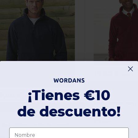
19,80 €
30,67 €
Russell 8740M
¡Tienes €10
9,80 €
-41%
33,46 €
de descuento!
ussell R-874M-0
Con cremallera
320 gsm
Polar Outdoor con 1/4 de Cremallera para Adultos
Nombre
00% poliéster