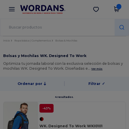
×
App de Wordans
Descargar app
¡Mejores precios en app!
Inicio
Ropa básica | Complementos
Bolsas & Mochilas
Bolsas y Mochilas WK. Designed To Work
Optimiza tu jornada laboral con la exclusiva selección de bolsas y
mochilas WK. Designed To Work. Diseñadas e…
Ver más
Ordenar por
Filtrar
✓
4 resultados.
-43%
WK. Designed To Work WKI0101