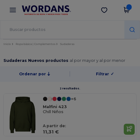
×
App de Wordans
Descargar app
¡Mejores precios en app!
Inicio
Ropa básica | Complementos
Sudaderas
Sudaderas Nuevos productos
al por mayor y al por menor
Ordenar por
Filtrar
✓
2 resultados.
+6
Malfini 423
Chill Niños
A partir de:
11,31 €