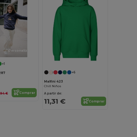
¡Personalízalo!
+1
+6
287
Malfini 423
Chill Niños
Comprar
A partir de:
,94 €
11,31 €
Comprar