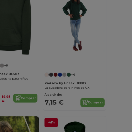
+6
neek UC503
+4
capucha para niños
Radsow by Uneek UXX07
La sudadera para niños de UX
A partir de:
14,98
Comprar
7,15 €
€
Comprar
-41%