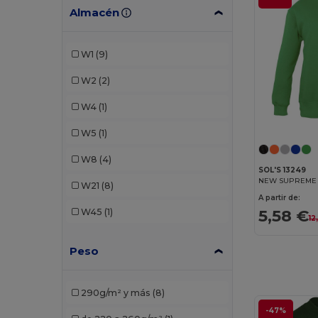
Almacén
Malfini
(4)
Radsow by Uneek
(8)
W1
(9)
Roly Sport
(1)
W2
(2)
SOL'S
(2)
W4
(1)
TH Clothes
(1)
W5
(1)
W8
(4)
SOL'S 13249
NEW SUPREME K
W21
(8)
A partir de:
5,58 €
W45
(1)
12
Peso
290g/m² y más
(8)
-47%