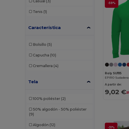
Casual
(3)
-59%
Tenis
(1)
Característica
Bolsillo
(5)
Capucha
(10)
Cremallera
(4)
Roly SU1115
EPIRO Sudadera
Tela
A partir de:
9,02 €
2
100% poliéster
(2)
50% algodón - 50% poliéster
(9)
Algodón
(12)
-31%