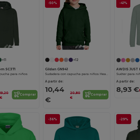
-50%
-41%
¡Personalízalo!
¡Personalízalo!
+11
+12
oom SC371
Gildan GN941
AWDIS JUST 
pucha para niños
Sudadera con capucha para niños Heavy Blend
Suéter para n
A partir de:
A partir de:
10,44
8,93 €
19,20
20,80
Comprar
Comprar
€
€
€
-36%
-29%