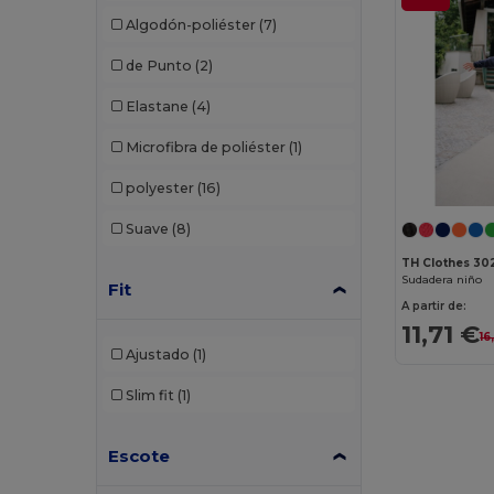
Algodón-poliéster
(7)
de Punto
(2)
Elastane
(4)
Microfibra de poliéster
(1)
polyester
(16)
Suave
(8)
TH Clothes 30
Sudadera niño
Fit
A partir de:
11,71 €
16
Ajustado
(1)
Slim fit
(1)
Escote