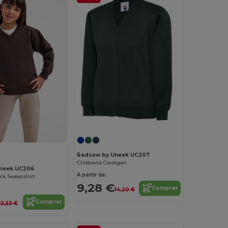
Radsow by Uneek UC207
Childrens Cardigan
neek UC206
A partir de:
ck Sweatshirt
9,28 €
Comprar
14,20 €
Comprar
12,53 €