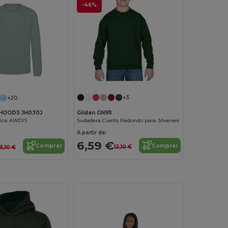
-46%
+3
+20
Gildan GN911
HOODS JH030J
Sudadera Cuello Redondo para Jóvenes
iños AWDIS
A partir de:
6,59 €
Comprar
Comprar
12,10 €
15,10 €