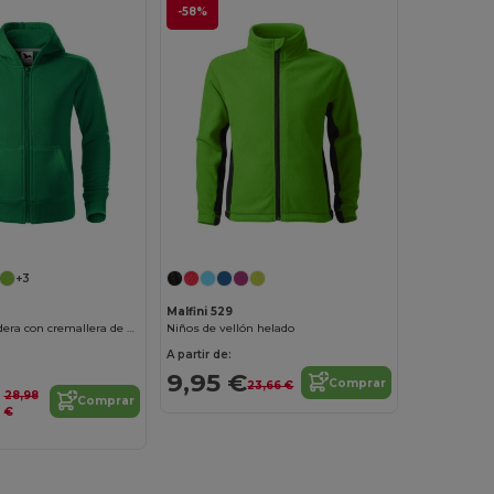
-58%
+3
Malfini 529
Niños de sudadera con cremallera de moda
Niños de vellón helado
A partir de:
9,95 €
Comprar
23,66 €
28,98
Comprar
€