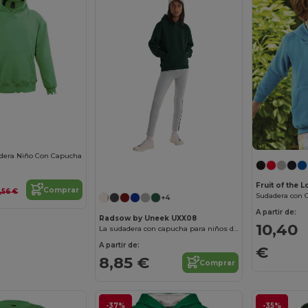
¡Personalízalo!
dera Niño Con Capucha
Fruit of the
Comprar
,56 €
Sudadera con 
+4
A partir de:
Radsow by Uneek UXX08
10,40
La sudadera con capucha para niños de UX
A partir de:
€
8,85 €
Comprar
-37%
-35%