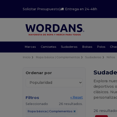
Solicitar Presupuesto
|
Entrega en 24-48h
Marcas
Camisetas
Sudaderas
Bolsas
Polos
Cha
Inicio
Ropa básica | Complementos
Sudaderas
Niños
Sudader
Ordenar por
Explora nue
deportivos 
clásicos. Nu
Filtros
personalizac
« Reset
Seleccionado
26 resultados.
26 resultado
Ropa básica | Complementos