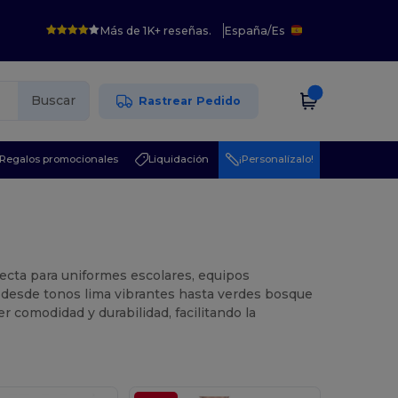
Más de 1K+ reseñas.
España
/
Es
Buscar
Rastrear Pedido
Regalos promocionales
Liquidación
¡Personalízalo!
rfecta para uniformes escolares, equipos
 desde tonos lima vibrantes hasta verdes bosque
 comodidad y durabilidad, facilitando la