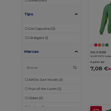
Unisex
(140)
Tipo
Con Capucha
(12)
Cárdigans
(1)
Marcas
SOL'S 13255
SLAM KIDS Suda
A partir de:
7,08 €
16
AWDis Just Hoods
(2)
Fruit of the Loom
(2)
Gildan
(5)
Kariban
(1)
-57%