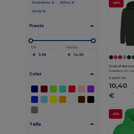
Sudaderas
Niños
-46%
Verde
Precio
De
Hasta
€
€
Fruit of the L
Sudadera con ca
Color
A partir de:
10,40
€
-41%
Talla