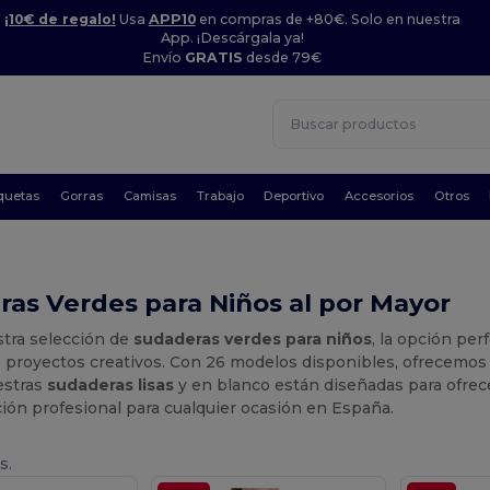
¡10€ de regalo!
Usa
APP10
en compras de +80€. Solo en nuestra
App. ¡Descárgala ya!
Envío
GRATIS
desde 79€
quetas
Gorras
Camisas
Trabajo
Deportivo
Accesorios
Otros
as Verdes para Niños al por Mayor
stra selección de
sudaderas verdes para niños
, la opción pe
o proyectos creativos. Con 26 modelos disponibles, ofrecemos
estras
sudaderas lisas
y en blanco están diseñadas para ofrecer
ión profesional para cualquier ocasión en España.
s.