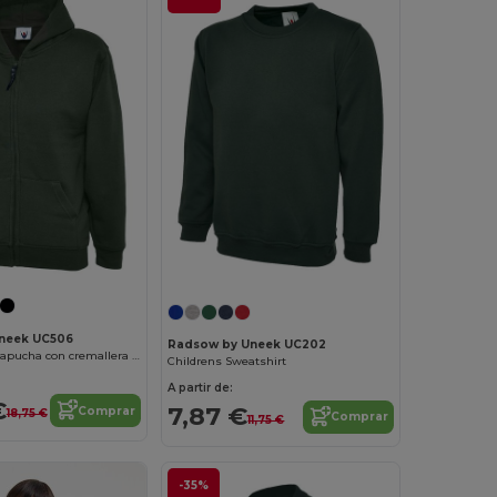
neek UC506
Radsow by Uneek UC202
Sudadera con capucha con cremallera clásica para niños
Childrens Sweatshirt
A partir de:
€
7,87 €
Comprar
18,75 €
Comprar
11,75 €
-35%