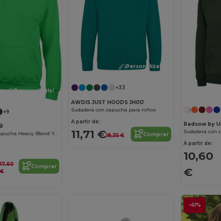
¡Personalízalo!
+33
¡Personalízalo!
AWDIS JUST HOODS JH01J
Sudadera con capucha para niños
+9
A partir de:
Radsow by U
0B
11,71 €
Sudadera con 
Sudadera Con Capucha Heavy Blend Youth
Comprar
18,35 €
A partir de:
10,60
17,60
Comprar
€
€
-41%