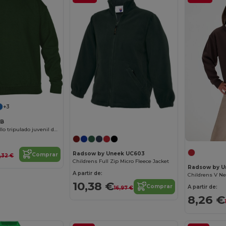
+3
0B
Sudadera de cuello tripulado juvenil de mezcla pesada
Radsow by Uneek UC603
Comprar
2,32 €
Childrens Full Zip Micro Fleece Jacket
Radsow by U
A partir de:
Childrens V Ne
10,38 €
Comprar
A partir de:
16,97 €
8,26 €