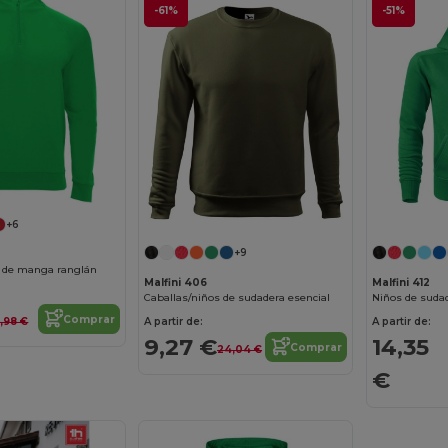
-61%
-51%
+6
+9
 de manga ranglán
Malfini 406
Malfini 412
Caballas/niños de sudadera esencial
Comprar
A partir de:
A partir de:
1,98 €
9,27 €
14,35
Comprar
24,04 €
€