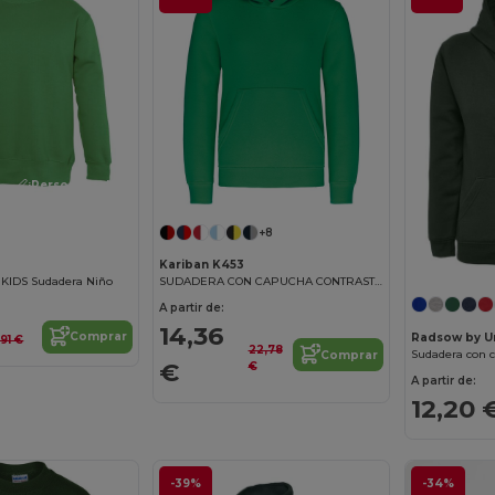
¡Personalízalo!
+8
Kariban K453
IDS Sudadera Niño
SUDADERA CON CAPUCHA CONTRASTADA PARA NIÑO
A partir de:
14,36
Comprar
Radsow by U
,91 €
22,78
Comprar
€
€
A partir de:
12,20 
-39%
-34%