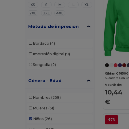
XS
S
M
L
XL
2XL
3XL
4XL
Método de impresión
Bordado
(4)
Impresión digital
(9)
Serigrafía
(2)
Gildan GI1850
Género - Edad
A partir de:
10,44
Hombres
(258)
€
Mujeres
(31)
Niños
(26)
-57%