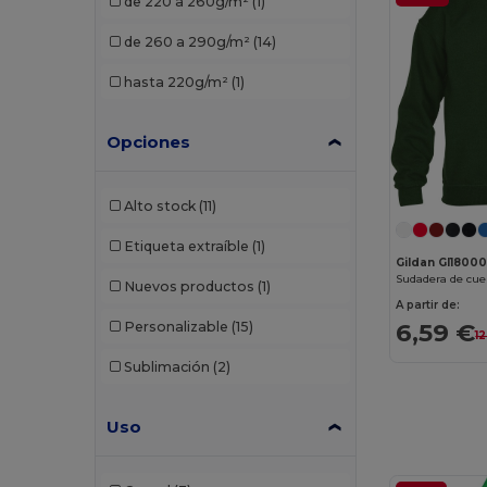
de 220 a 260g/m²
(1)
de 260 a 290g/m²
(14)
hasta 220g/m²
(1)
Opciones
Alto stock
(11)
Etiqueta extraíble
(1)
Gildan GI1800
Nuevos productos
(1)
A partir de:
6,59 €
Personalizable
(15)
1
Sublimación
(2)
Uso