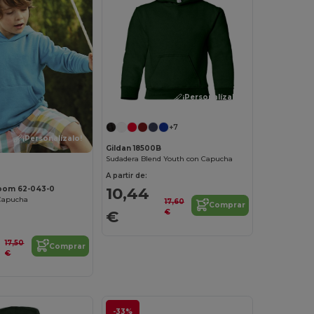
¡Personalízalo!
+7
¡Personalízalo!
Gildan 18500B
Sudadera Blend Youth con Capucha
A partir de:
10,44
 Loom 62-043-0
Capucha
17,60
Comprar
€
€
17,50
Comprar
€
-33%