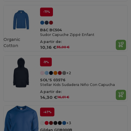
-71%
B&C BC504
Sudor Capuche Zippé Enfant
Organic
A partir de:
Cotton
10,16 €
35,00 €
-11%
+2
SOL'S 03576
Stellar Kids Sudadera Niño Con Capucha
A partir de:
14,30 €
16,01 €
-47%
+3
Gildan GI18000B