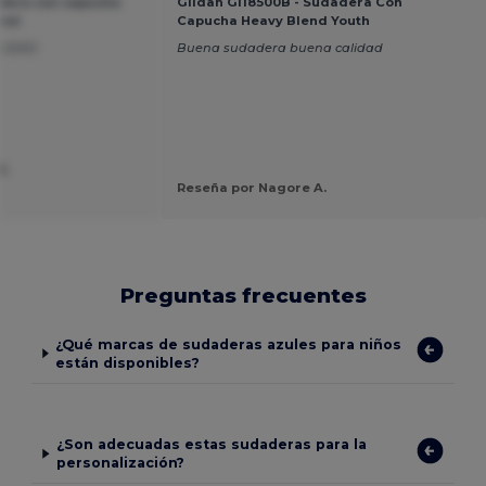
dera con capucha
Gildan GI18500B - Sudadera Con
end
Capucha Heavy Blend Youth
LIDAD
Buena sudadera buena calidad
S.
Reseña por Nagore A.
Preguntas frecuentes
¿Qué marcas de sudaderas azules para niños
están disponibles?
¿Son adecuadas estas sudaderas para la
personalización?