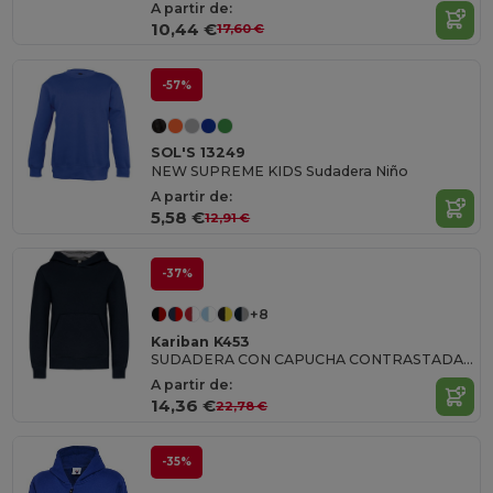
A partir de:
10,44 €
17,60 €
-57%
SOL'S 13249
NEW SUPREME KIDS Sudadera Niño
A partir de:
5,58 €
12,91 €
-37%
+8
Kariban K453
SUDADERA CON CAPUCHA CONTRASTADA PARA NIÑO
A partir de:
14,36 €
22,78 €
-35%