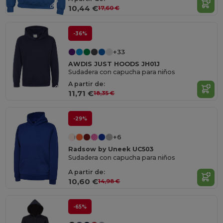
10,44 €
17,60 €
-36%
+33
AWDIS JUST HOODS JH01J
Sudadera con capucha para niños
A partir de:
11,71 €
18,35 €
-29%
+6
Radsow by Uneek UC503
Sudadera con capucha para niños
A partir de:
10,60 €
14,98 €
-65%