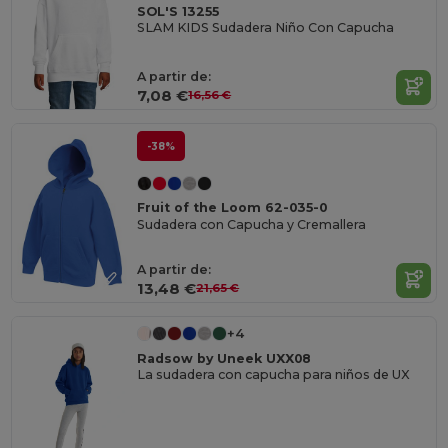
SOL'S 13255
SLAM KIDS Sudadera Niño Con Capucha
A partir de:
7,08 €
16,56 €
-38%
Fruit of the Loom 62-035-0
Sudadera con Capucha y Cremallera
A partir de:
13,48 €
21,65 €
+4
Radsow by Uneek UXX08
La sudadera con capucha para niños de UX