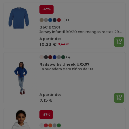
-47%
+1
B&C BC501
Jersey infantil 80/20 con mangas rectas 280 PST
A partir de:
10,23 €
19,44 €
+4
Radsow by Uneek UXX07
La sudadera para niños de UX
A partir de:
7,15 €
-57%