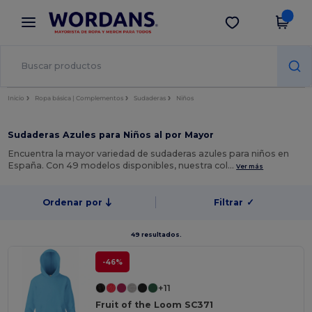
×
App de Wordans
Descargar app
¡Mejores precios en app!
Inicio
Ropa básica | Complementos
Sudaderas
Niños
Sudaderas Azules para Niños al por Mayor
Encuentra la mayor variedad de sudaderas azules para niños en
España. Con 49 modelos disponibles, nuestra col…
Ver más
Ordenar por
Filtrar
✓
49 resultados.
-46%
+11
Fruit of the Loom SC371