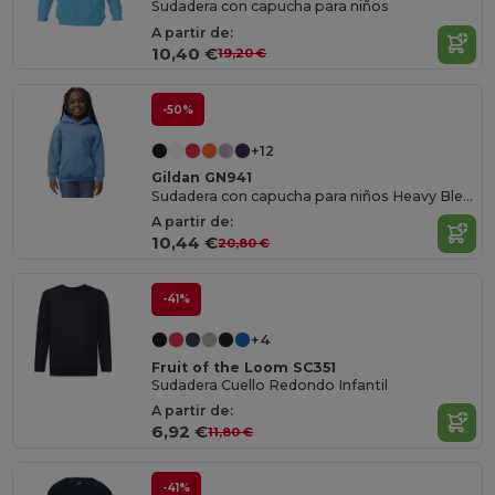
Sudadera con capucha para niños
A partir de:
10,40 €
19,20 €
-50%
+12
Gildan GN941
Sudadera con capucha para niños Heavy Blend
A partir de:
10,44 €
20,80 €
-41%
+4
Fruit of the Loom SC351
Sudadera Cuello Redondo Infantil
A partir de:
6,92 €
11,80 €
-41%