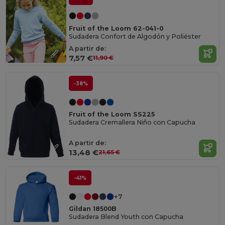
Fruit of the Loom 62-041-0
Sudadera Confort de Algodón y Poliéster
A partir de:
7,57 €
11,90 €
-38%
Fruit of the Loom SS225
Sudadera Cremallera Niño con Capucha
A partir de:
13,48 €
21,65 €
-41%
+7
Gildan 18500B
Sudadera Blend Youth con Capucha