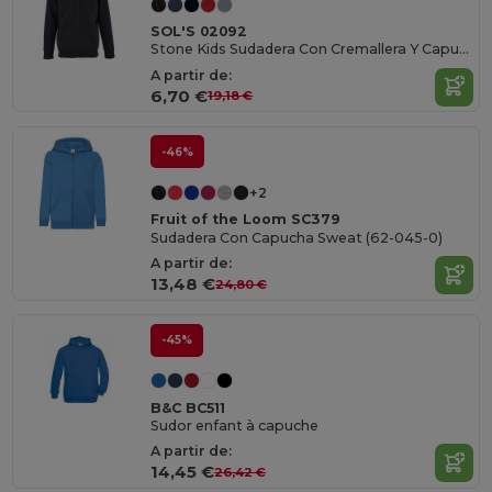
SOL'S 02092
Stone Kids Sudadera Con Cremallera Y Capucha
A partir de:
6,70 €
19,18 €
-46%
+2
Fruit of the Loom SC379
Sudadera Con Capucha Sweat (62-045-0)
A partir de:
13,48 €
24,80 €
-45%
B&C BC511
Sudor enfant à capuche
A partir de:
14,45 €
26,42 €