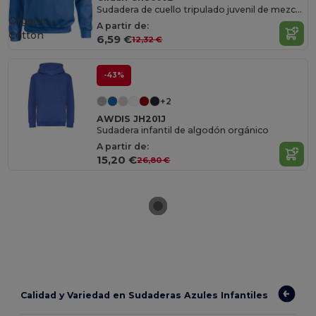
Sudadera de cuello tripulado juvenil de mezcla pesada
Organic
A partir de:
Cotton
6,59 €
12,32 €
-43%
+2
AWDIS JH201J
Sudadera infantil de algodón orgánico
A partir de:
15,20 €
26,80 €
Calidad y Variedad en Sudaderas Azules Infantiles