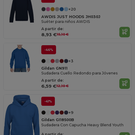
+20
AWDIS JUST HOODS JH030J
Suéter para niños AWDIS
A partir de:
8,93 €
15,10 €
-46%
+3
Gildan GN911
Sudadera Cuello Redondo para Jóvenes
A partir de:
6,59 €
12,10 €
-41%
+9
Gildan GI18500B
Sudadera Con Capucha Heavy Blend Youth
A partir de: