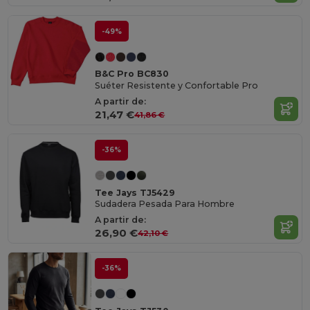
-49%
B&C Pro BC830
Suéter Resistente y Confortable Pro
A partir de:
21,47 €
41,86 €
-36%
Tee Jays TJ5429
Sudadera Pesada Para Hombre
A partir de:
26,90 €
42,10 €
-36%