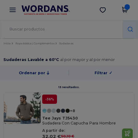
×
App de Wordans
Descargar app
¡Mejores precios en app!
Inicio
Ropa básica | Complementos
Sudaderas
Sudaderas Lavable a 60°C
al por mayor y al por menor
Ordenar por
Filtrar
✓
13 resultados.
-36%
+8
Tee Jays TJ5430
Sudadera Con Capucha Para Hombre
A partir de:
32,02 €
50,10 €