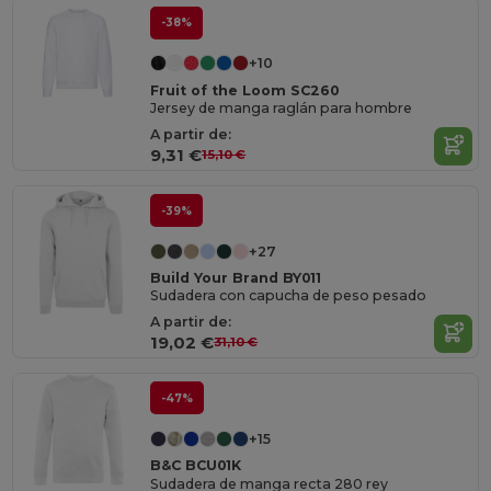
-38%
+10
Fruit of the Loom SC260
Jersey de manga raglán para hombre
A partir de:
9,31 €
15,10 €
-39%
+27
Build Your Brand BY011
Sudadera con capucha de peso pesado
A partir de:
19,02 €
31,10 €
-47%
+15
B&C BCU01K
Sudadera de manga recta 280 rey