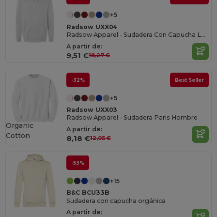
+5
Radsow UXX04
Radsow Apparel - Sudadera Con Capucha London Hombre
A partir de:
9,51 €
18,27 €
-32%
Best Seller
+5
Radsow UXX03
Radsow Apparel - Sudadera Paris Hombre
Organic
A partir de:
Cotton
8,18 €
12,05 €
-53%
+15
B&C BCU33B
Sudadera con capucha orgánica
A partir de: