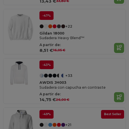
13,43 €
33,80 €
-47%
+22
Gildan 18000
Sudadera Heavy Blend™
A partir de:
8,51 €
16,05 €
-43%
+33
AWDIS JH003
Sudadera con capucha en contraste
A partir de:
14,75 €
26,00 €
-49%
Best Seller
+21