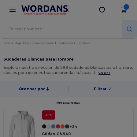
×
App de Wordans
Descargar app
¡Mejores precios en app!
Inicio
Ropa básica | Complementos
Sudaderas
Hombres
Sudaderas Blancas para Hombre
Explora nuestra selección de 299 sudaderas blancas para hombre,
ideales para quienes buscan prendas básicas d…
Ver más
Ordenar por
Filtrar
✓
299 resultados.
-61%
+34
Gildan GN940