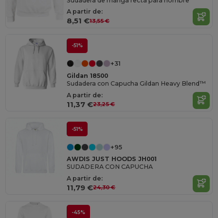
Sudadera de manga recta para hombre
A partir de:
8,51 €
13,55 €
-51%
+31
Gildan 18500
Sudadera con Capucha Gildan Heavy Blend™
A partir de:
11,37 €
23,25 €
-51%
+95
AWDIS JUST HOODS JH001
SUDADERA CON CAPUCHA
A partir de:
11,79 €
24,30 €
-45%