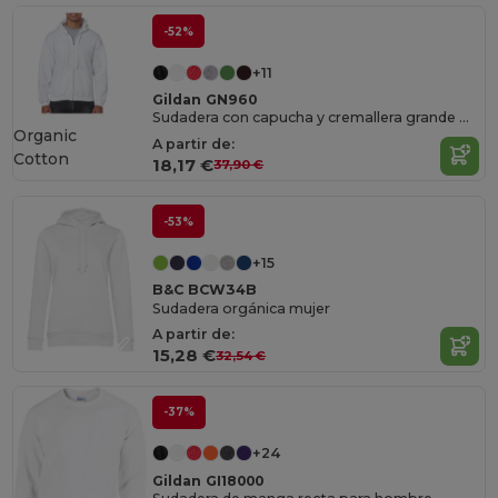
-52%
+11
Gildan GN960
Sudadera con capucha y cremallera grande para hombre
Organic
A partir de:
Cotton
18,17 €
37,90 €
-53%
+15
B&C BCW34B
Sudadera orgánica mujer
A partir de:
15,28 €
32,54 €
-37%
+24
Gildan GI18000