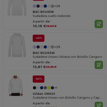
+29
B&C BCU01W
Sudadera cuello redondo
A partir de:
10,16 €
18,60 €
-46%
+29
B&C BCU03W
Sudadera Unisex Urbana con Bolsillo Canguro
A partir de:
13,81 €
25,36 €
-60%
+1
Gildan GN925
Sudadera Unisex con Bolsillo Canguro y Capucha
A partir de: