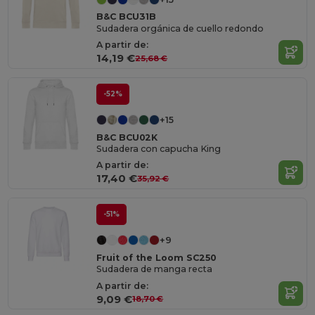
B&C BCU31B
Sudadera orgánica de cuello redondo
A partir de:
14,19 €
25,68 €
-52%
+15
B&C BCU02K
Sudadera con capucha King
A partir de:
17,40 €
35,92 €
-51%
+9
Fruit of the Loom SC250
Sudadera de manga recta
A partir de:
9,09 €
18,70 €