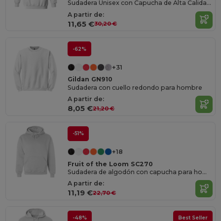
Sudadera Unisex con Capucha de Alta Calidad Gildan
A partir de:
11,65 €
30,20 €
-62%
+31
Gildan GN910
Sudadera con cuello redondo para hombre
A partir de:
8,05 €
21,20 €
-51%
+18
Fruit of the Loom SC270
Sudadera de algodón con capucha para hombre
A partir de:
11,19 €
22,70 €
-48%
Best Seller