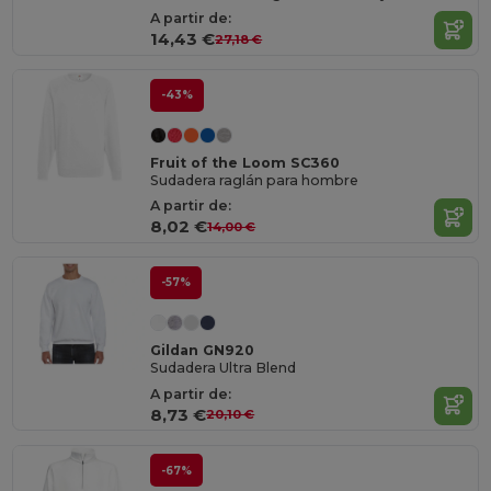
A partir de:
14,43 €
27,18 €
-43%
Fruit of the Loom SC360
Sudadera raglán para hombre
A partir de:
8,02 €
14,00 €
-57%
Gildan GN920
Sudadera Ultra Blend
A partir de:
8,73 €
20,10 €
-67%