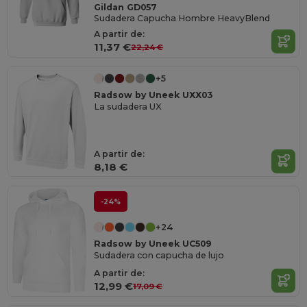
Gildan GD057
Sudadera Capucha Hombre HeavyBlend
A partir de:
11,37 €
22,24 €
+5
Radsow by Uneek UXX03
La sudadera UX
A partir de:
8,18 €
-24%
+24
Radsow by Uneek UC509
Sudadera con capucha de lujo
A partir de:
12,99 €
17,09 €