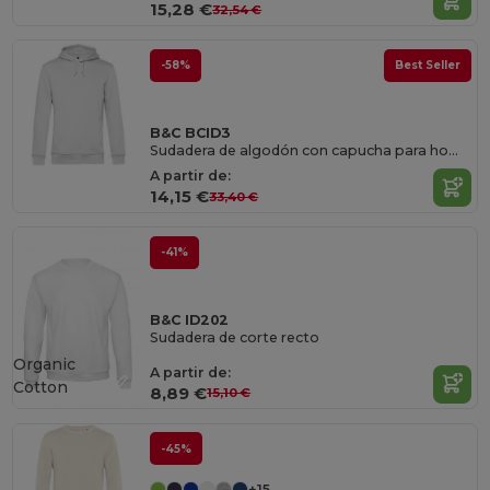
15,28 €
32,54 €
-58%
Best Seller
B&C BCID3
Sudadera de algodón con capucha para hombre y mujer
A partir de:
14,15 €
33,40 €
-41%
B&C ID202
Sudadera de corte recto
Organic
A partir de:
Cotton
8,89 €
15,10 €
-45%
+15