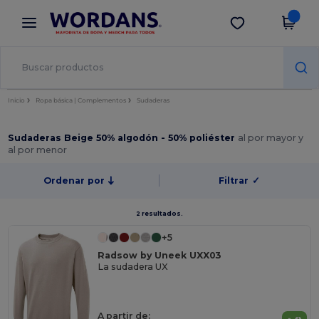
×
App de Wordans
Descargar app
¡Mejores precios en app!
Inicio
Ropa básica | Complementos
Sudaderas
Sudaderas Beige 50% algodón - 50% poliéster
al por mayor y
al por menor
Ordenar por
Filtrar
✓
2 resultados.
+5
Radsow by Uneek UXX03
La sudadera UX
A partir de: