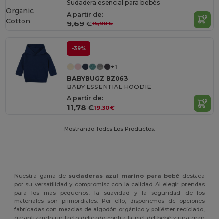
Sudadera esencial para bebés
Organic
A partir de:
Cotton
9,69 €
15,90 €
-39%
+1
BABYBUGZ BZ063
BABY ESSENTIAL HOODIE
A partir de:
11,78 €
19,30 €
Mostrando Todos Los Productos.
Nuestra gama de
sudaderas azul marino para bebé
destaca
por su versatilidad y compromiso con la calidad. Al elegir prendas
para los más pequeños, la suavidad y la seguridad de los
materiales son primordiales. Por ello, disponemos de opciones
fabricadas con mezclas de algodón orgánico y poliéster reciclado,
garantizando un tacto delicado contra la piel del bebé y una gran