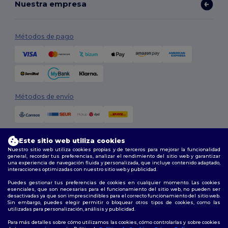
Nuestra empresa
Métodos de pago
Métodos de envío
Este sitio web utiliza cookies
Nuestro sitio web utiliza cookies propias y de terceros para mejorar la funcionalidad
general, recordar tus preferencias, analizar el rendimiento del sitio web y garantizar
una experiencia de navegación fluida y personalizada, que incluye contenido adaptado,
interacciones optimizadas con nuestro sitio web y publicidad.
Síguenos
Puedes gestionar tus preferencias de cookies en cualquier momento. Las cookies
esenciales, que son necesarias para el funcionamiento del sitio web, no pueden ser
desactivadas ya que son imprescindibles para el correcto funcionamiento del sitio web.
Sin embargo, puedes elegir permitir o bloquear otros tipos de cookies, como las
utilizadas para personalización, análisis y publicidad.
2026. Todos los derechos reservados
Términos y Condiciones
|
Política de personalización
|
Política de
Para más detalles sobre cómo utilizamos las cookies, cómo controlarlas y sobre cookies
Privacidad
|
Política de Cookies
|
Mapa del sitio