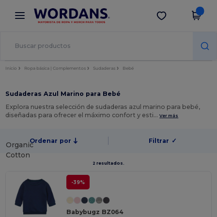
×
App de Wordans
Descargar app
¡Mejores precios en app!
Inicio
Ropa básica | Complementos
Sudaderas
Bebé
Sudaderas Azul Marino para Bebé
Explora nuestra selección de sudaderas azul marino para bebé,
diseñadas para ofrecer el máximo confort y esti…
Ver más
Ordenar por
Filtrar
✓
Organic
Cotton
2 resultados.
-39%
Babybugz BZ064