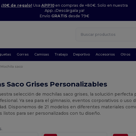
¡10€ de regalo!
Usa
APP10
en compras de +80€. Solo en nuestra
App. ¡Descárgala ya!
Envío
GRATIS
desde 79€
quetas
Gorras
Camisas
Trabajo
Deportivo
Accesorios
Otros
Mochila saco
s Saco Grises Personalizables
stra selección de mochilas saco grises, la solución perfecta p
fesional. Ya sea para el gimnasio, eventos corporativos o uso d
dad. Disponemos de 21 modelos en diferentes materiales como 
 listos para ser personalizados con tu diseño.
s.