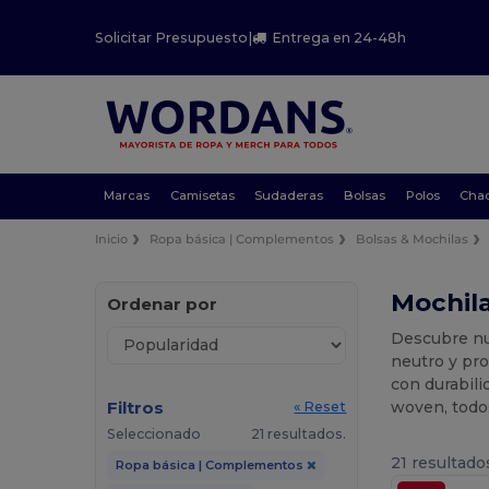
Solicitar Presupuesto
|
Entrega en 24-48h
Marcas
Camisetas
Sudaderas
Bolsas
Polos
Cha
Inicio
Ropa básica | Complementos
Bolsas & Mochilas
Mochila
Ordenar por
Descubre nue
neutro y pro
con durabili
Filtros
woven, todos
« Reset
Seleccionado
21 resultados.
21 resultado
Ropa básica | Complementos