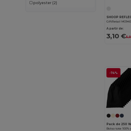
polyester
(2)
GiftRetail MO94
A partir de:
3,10 €
5,
-74%
Pack de 250 W
Bolso tote 100%