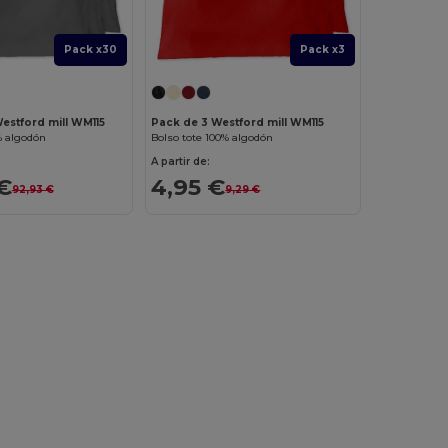
Pack x30
Pack x3
estford mill WM115
Pack de 3 Westford mill WM115
% algodón
Bolso tote 100% algodón
A partir de:
€
4,95 €
92,93 €
9,29 €