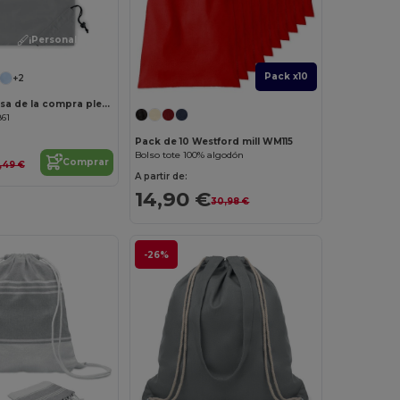
¡Personalízalo!
Pack x10
+2
FOLDPET Bolsa de la compra plegable RPE
861
Pack de 10 Westford mill WM115
Bolso tote 100% algodón
Comprar
,49 €
A partir de:
14,90 €
30,98 €
-26%