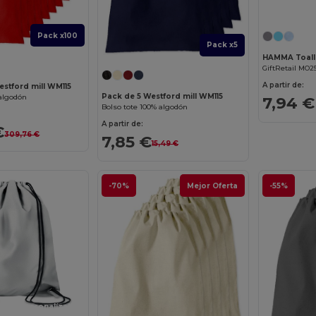
Pack x100
Pack x5
HAMMA Toalla
GiftRetail MO2
A partir de:
stford mill WM115
Pack de 5 Westford mill WM115
 algodón
7,94 €
Bolso tote 100% algodón
A partir de:
€
309,76 €
7,85 €
15,49 €
-70%
Mejor Oferta
-55%
¡Personalízalo!