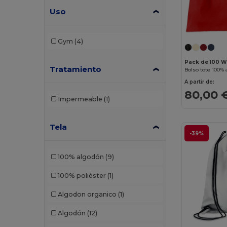
Uso
Gym
(4)
Pack de 100 We
Tratamiento
Bolso tote 100%
A partir de:
80,00 
Impermeable
(1)
Tela
-39%
100% algodón
(9)
100% poliéster
(1)
Algodon organico
(1)
Algodón
(12)