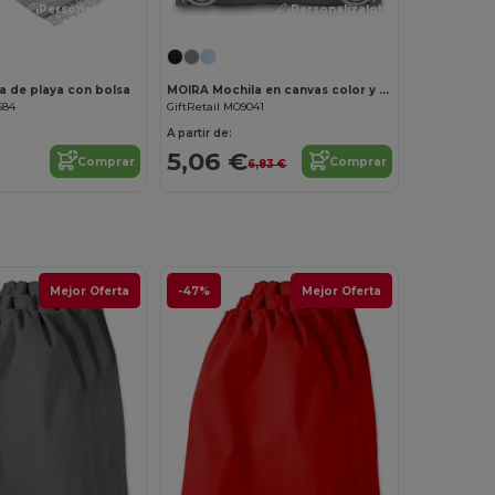
¡Personalízalo!
¡Personalízalo!
 de playa con bolsa
MOIRA Mochila en canvas color y asas
584
GiftRetail MO9041
A partir de:
5,06 €
Comprar
Comprar
6,83 €
Mejor Oferta
-47%
Mejor Oferta