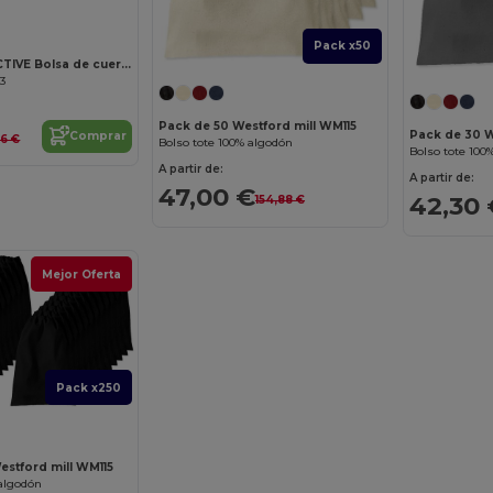
Pack x50
SHOOP REFLECTIVE Bolsa de cuerdas reflectante
03
Pack de 50 Westford mill WM115
Pack de 30 W
Comprar
06 €
Bolso tote 100% algodón
Bolso tote 100
A partir de:
A partir de:
47,00 €
42,30 
154,88 €
Mejor Oferta
Pack x250
estford mill WM115
 algodón