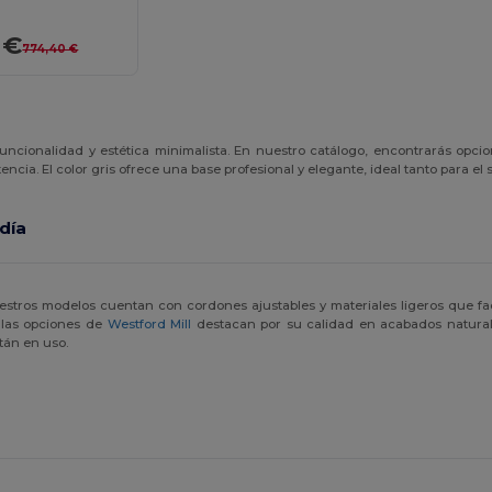
 €
774,40 €
funcionalidad y estética minimalista. En nuestro catálogo, encontrarás opci
encia. El color gris ofrece una base profesional y elegante, ideal tanto para e
 día
tros modelos cuentan con cordones ajustables y materiales ligeros que fac
 las opciones de
Westford Mill
destacan por su calidad en acabados natural
tán en uso.