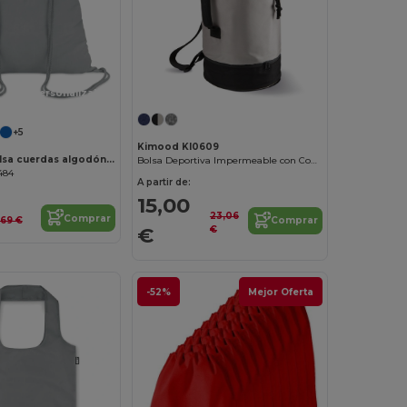
¡Personalízalo!
+5
Kimood KI0609
COLORED Bolsa cuerdas algodón 100 gsm
Bolsa Deportiva Impermeable con Compartimento
484
A partir de:
15,00
23,06
Comprar
Comprar
,69 €
€
€
-52%
Mejor Oferta