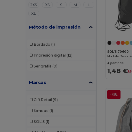
2XS
XS
S
M
L
XL
Método de impresión
Bordado
(1)
SOL'S 70600
Impresión digital
(12)
A partir de:
Serigrafía
(9)
1,48 €
1,
Marcas
-41%
GiftRetail
(9)
Kimood
(1)
SOL'S
(1)