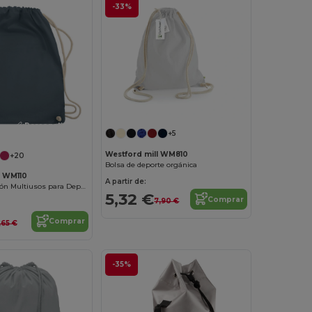
-33%
¡Personalízalo!
+5
Westford mill WM810
+20
Bolsa de deporte orgánica
l WM110
A partir de:
Bolsa de Algodón Multiusos para Deporte
5,32 €
Comprar
7,90 €
Comprar
,65 €
-35%