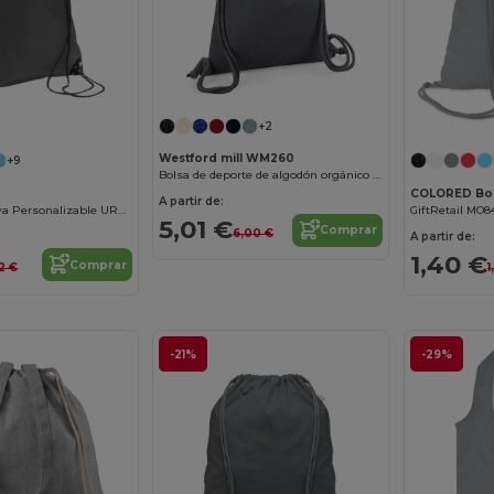
+2
Westford mill WM260
+9
Bolsa de deporte de algodón orgánico de primera calidad
A partir de:
Mochila Deportiva Personalizable URBAN
GiftRetail MO8
5,01 €
Comprar
6,00 €
A partir de:
1,40 €
Comprar
52 €
1
-21%
-29%