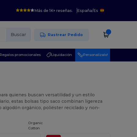
Más de 1K+ reseñas.
España
/
Es
Buscar
Rastrear Pedido
Regalos promocionales
Liquidación
¡Personalízalo!
ara quienes buscan versatilidad y un estilo
iario, estas bolsas tipo saco combinan ligereza
algodón orgánico, poliéster reciclado y non-
Organic
Cotton