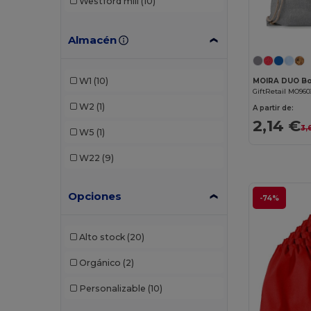
Westford mill
(10)
Almacén
W1
(10)
MOIRA DUO Bo
GiftRetail MO960
W2
(1)
A partir de:
2,14 €
3,
W5
(1)
W22
(9)
Opciones
-74%
Alto stock
(20)
Orgánico
(2)
Personalizable
(10)