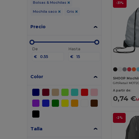
Bolsas & Mochilas
-31%
Mochila saco
Gris
Precio
De
Hasta
€
€
Color
SHOOP Mochil
GiftRetail MO72
A partir de:
0,74 €
1
-2%
Talla