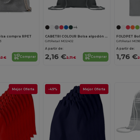
¡Personalízalo!
¡Personalízalo!
+4
lsa compra RPET
CABETRI COLOUR Bolsa algodón recicl. 140 gr/m
3
GiftRetail MO2402
GiftRetail MO9
A partir de:
A partir de:
2,16 €
1,76 €
Comprar
Comprar
63 €
2,71 €
2
Mejor Oferta
-49%
Mejor Oferta