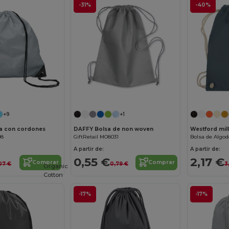
-31%
-40%
¡Personalízalo!
¡Personalízalo!
+9
+1
a con cordones
DAFFY Bolsa de non woven
Westford mil
08
GiftRetail MO8031
A partir de:
A partir de:
0,55 €
2,17 €
Comprar
Comprar
,07 €
0,79 €
3
Organic
Cotton
-17%
-17%