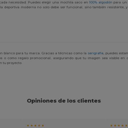
cada necesidad. Puedes elegir una mochila saco en
100% algodón
para un t
hila deportiva moderna no solo debe ser funcional, sino también resistente,
en blanco para tu marca. Gracias a técnicas como la
serigrafía
, puedes estam
vos o como regalo promocional, asegurando que tu imagen sea visible en 
 tu proyecto.
Opiniones de los clientes
★ ★ ★ ★ ★
★ ★ ★ ★ ★