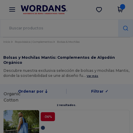
×
App de Wordans
Descargar app
¡Mejores precios en app!
Inicio
Ropa básica | Complementos
Bolsas & Mochilas
Bolsas y Mochilas Mantis: Complementos de Algodón
Orgánico
Descubre nuestra exclusiva selección de bolsas y mochilas Mantis,
donde la sostenibilidad se une al diseño fu…
Ver más
Ordenar por
Filtrar
✓
Organic
Cotton
2 resultados.
-36%