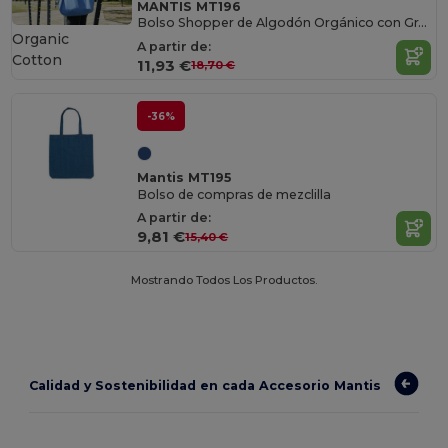
MANTIS MT196
Bolso Shopper de Algodón Orgánico con Gran Capacidad
Organic
A partir de:
Cotton
11,93 €
18,70 €
-36%
Mantis MT195
Bolso de compras de mezclilla
A partir de:
9,81 €
15,40 €
Mostrando Todos Los Productos.
Calidad y Sostenibilidad en cada Accesorio Mantis