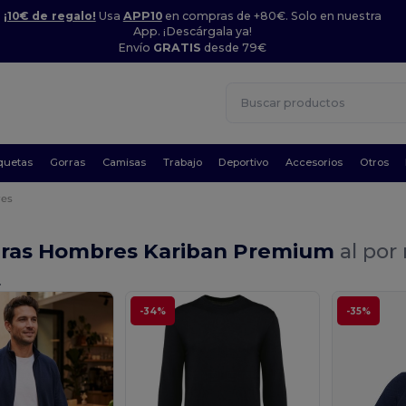
¡10€ de regalo!
Usa
APP10
en compras de +80€. Solo en nuestra
App. ¡Descárgala ya!
Envío
GRATIS
desde 79€
quetas
Gorras
Camisas
Trabajo
Deportivo
Accesorios
Otros
es
ras Hombres Kariban Premium
al por
.
-34%
-35%