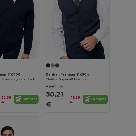
mium PK400
Kariban Premium PK904
Chaqueta con cremallera y capucha hombre
Chaleco Supima® hombre
A partir de:
30,21
50,36
49,36
Comprar
Comprar
€
€
€