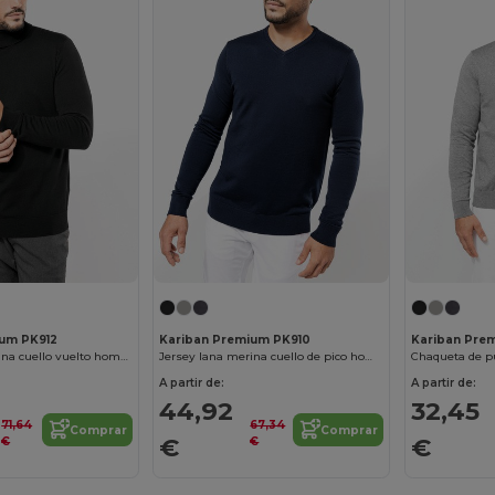
ium PK912
Kariban Premium PK910
Kariban Pre
Jersey lana merina cuello vuelto hombre
Jersey lana merina cuello de pico hombre
Chaqueta de 
A partir de:
A partir de:
44,92
32,45
71,64
67,34
Comprar
Comprar
€
€
€
€