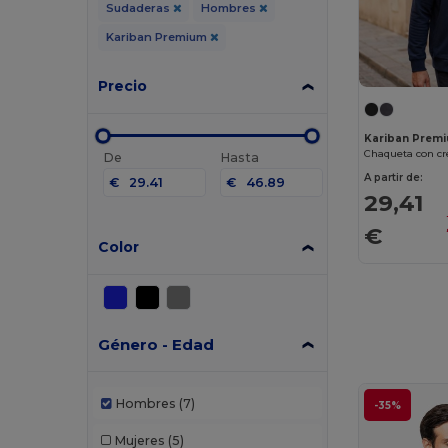
Sudaderas
Hombres
Kariban Premium
Precio
Kariban Prem
Chaqueta con c
De
Hasta
A partir de:
€
€
29,41
€
Color
Género - Edad
Hombres
(7)
-35%
Mujeres
(5)