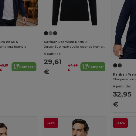
ium PK404
Kariban Premium PK900
remallera hombre
Jersey Supima® cuello redondo hombre
A partir de:
29,61
45,10
44,96
Comprar
Comprar
€
€
€
Kariban Pre
A partir de:
32,95
€
-33%
-34%