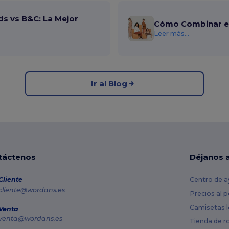
ds vs B&C: La Mejor
Cómo Combinar el
Leer más...
Ir al Blog
táctenos
Déjanos 
Cliente
Centro de a
cliente@wordans.es
Precios al 
Camisetas l
Venta
venta@wordans.es
Tienda de r