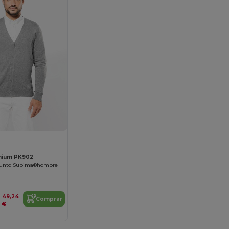
mium PK902
punto Supima®hombre
49,24
Comprar
€