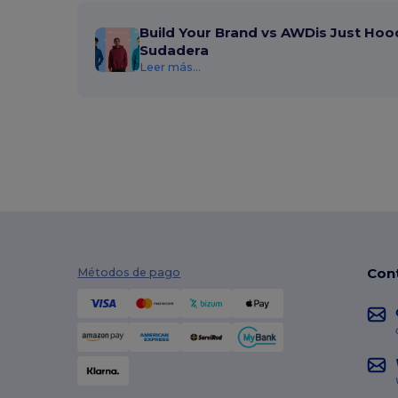
Kariban Premium
(7)
Build Your Brand vs AWDis Just Hoo
Lee
(1)
Sudadera
Leer más...
Les Filosophes
(2)
Malfini
(14)
Malfini Premium
(1)
Mantis
(4)
Mustaghata
(1)
Napapijri
(5)
Neoblu
(6)
Con
Métodos de pago
Neutral
(11)
NEW MORNING STUDIOS
(7)
Pen Duick
(8)