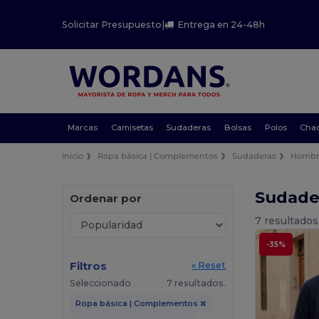
Solicitar Presupuesto
|
Entrega en 24-48h
Marcas
Camisetas
Sudaderas
Bolsas
Polos
Cha
Inicio
Ropa básica | Complementos
Sudaderas
Hombr
Sudade
Ordenar por
7 resultados
-35%
Filtros
« Reset
Seleccionado
7 resultados.
Ropa básica | Complementos