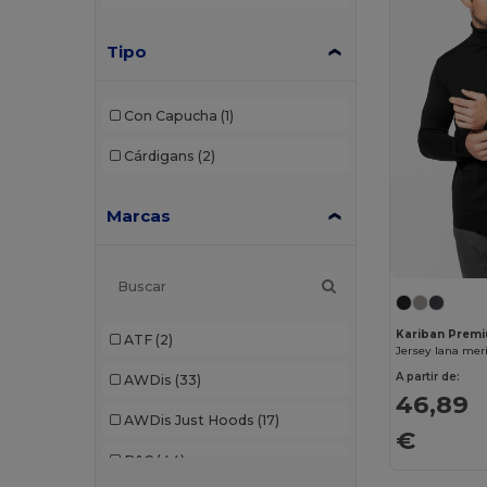
Tipo
Con Capucha
(1)
Cárdigans
(2)
Marcas
Kariban Prem
ATF
(2)
A partir de:
AWDis
(33)
46,89
AWDis Just Hoods
(17)
€
B&C
(44)