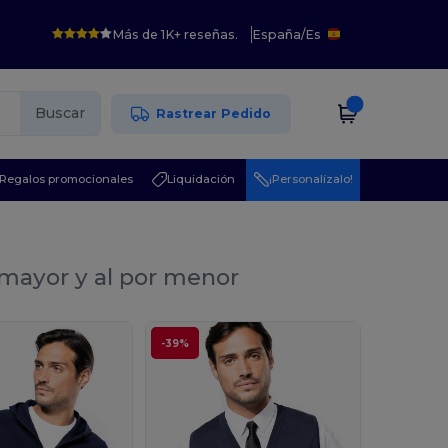
Más de 1K+ reseñas.
España
/
Es
Buscar
Rastrear Pedido
Regalos promocionales
Liquidación
¡Personalízalo!
 mayor y al por menor
-39%