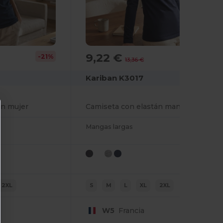
9,22 €
-21%
-31%
13,36 €
Kariban K3017
án mujer
Camiseta con elastán manga larga mujer
Mangas largas
2XL
S
M
L
XL
2XL
W5
Francia