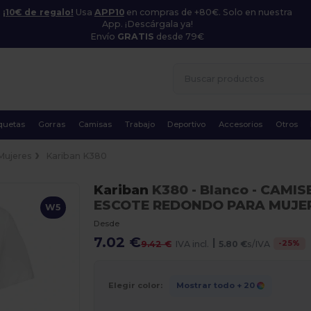
¡10€ de regalo!
Usa
APP10
en compras de +80€. Solo en nuestra
App. ¡Descárgala ya!
Envío
GRATIS
desde 79€
quetas
Gorras
Camisas
Trabajo
Deportivo
Accesorios
Otros
Mujeres
Kariban K380
Kariban
K380
- Blanco
- CAMIS
ESCOTE REDONDO PARA MUJE
W5
Desde
7.02 €
|
-
25
%
9.42 €
IVA incl.
5.80 €
s/IVA
Elegir color:
Mostrar todo
+ 20