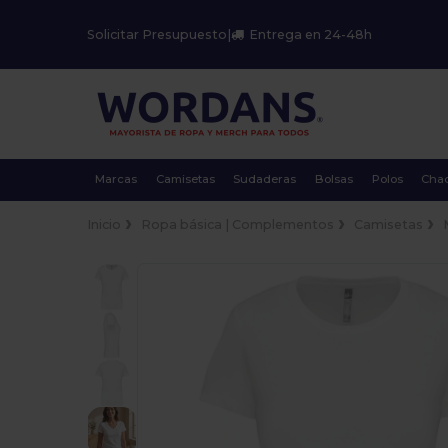
Solicitar Presupuesto
|
Entrega en 24-48h
Marcas
Camisetas
Sudaderas
Bolsas
Polos
Cha
Inicio
Ropa básica | Complementos
Camisetas