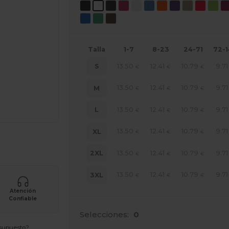
Talla
1-7
8-23
24-71
72-
13.50
12.41
10.79
9.71
S
€
€
€
13.50
12.41
10.79
9.71
M
€
€
€
13.50
12.41
10.79
9.71
L
€
€
€
13.50
12.41
10.79
9.71
XL
€
€
€
ara tus productos
13.50
12.41
10.79
9.71
2XL
€
€
€
13.50
12.41
10.79
9.71
3XL
€
€
€
Atención
Confiable
Selecciones:
0
esupuesto?