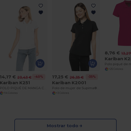
8,76 €
13,27
Kariban K2
+25 Colores
14,17 €
17,25 €
-40%
-35%
23,43 €
26,35 €
Kariban K251
Kariban K2001
POLO PIQUÉ DE MANGA CORTA PARA MUJER
Polo de mujer de Supima® de manga corta
+14 Colores
+3 Colores
Mostrar todo