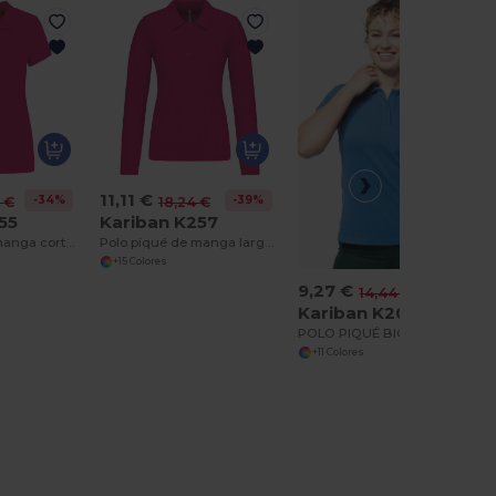
11,11 €
-34%
-39%
 €
18,24 €
55
Kariban K257
Polo piqué de manga corta de mujer
Polo piqué de manga larga de mujer
+15 Colores
9,27 €
-36%
14,44 €
Kariban K2026
POLO PIQUÉ BIO180 MUJER
+11 Colores