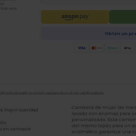
200
 10:00–14:00
Obtén un pr
en del producto puede no coincidir exactamente con el color real del producto.
Camiseta de mujer de man
ra mayor suavidad
lavado con enzimas para un 
personalizada. Esta camise
llo
del mismo tejido para un a
zo en contraste
enzimático garantiza una sup