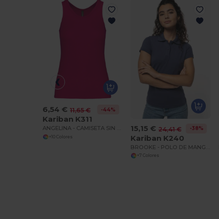
6,54 €
-44%
11,65 €
Kariban K311
15,15 €
ANGELINA - CAMISETA SIN MANGAS Camiseta Sin Mangas Mujer
-38%
24,41 €
Kariban K240
+10 Colores
BROOKE - POLO DE MANGA CORTA PARA MUJER
+7 Colores