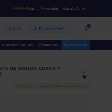
Más de 1K+ reseñas.
España
/
Es
Buscar
Rastrear Pedido
Regalos promocionales
Liquidación
¡Personalízalo!
ETA DE MANGA CORTA Y
R
Envío gratis a partir de 79 € en este almacén!