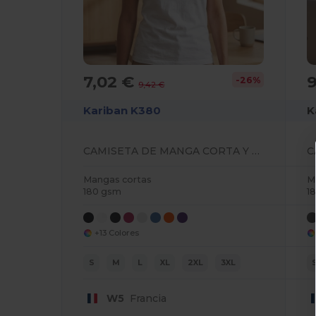
7,02 €
9
-26%
9,42 €
Kariban K380
K
CAMISETA DE MANGA CORTA Y ESCOTE REDONDO PARA MUJER
Mangas cortas
M
180 gsm
1
+13 Colores
S
M
L
XL
2XL
3XL
W5
Francia