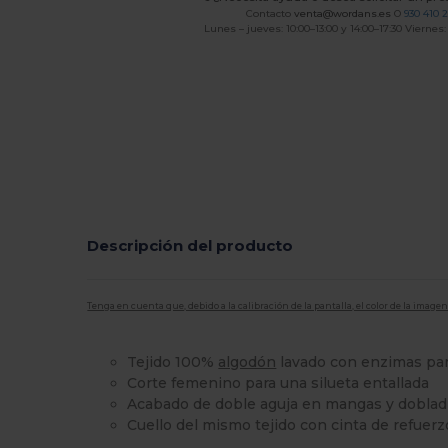
Contacto
venta@wordans.es
O
930 410 
Lunes – jueves: 10:00–13:00 y 14:00–17:30 Viernes:
Descripción del producto
Tenga en cuenta que, debido a la calibración de la pantalla, el color de la imag
Tejido 100%
algodón
lavado con enzimas pa
Corte femenino para una silueta entallada
Acabado de doble aguja en mangas y dobladi
Cuello del mismo tejido con cinta de refuer