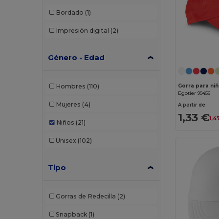
Bordado
(1)
Impresión digital
(2)
Género - Edad
Hombres
(110)
Gorra para ni
Egotier 99456
Mujeres
(4)
A partir de:
1,33 €
1,4
Niños
(21)
Unisex
(102)
Tipo
Gorras de Redecilla
(2)
Snapback
(1)