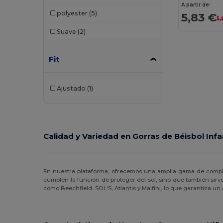
A partir de:
polyester
(5)
5,83 €
5,
Suave
(2)
Fit
Ajustado
(1)
Calidad y Variedad en Gorras de Béisbol Infa
En nuestra plataforma, ofrecemos una amplia gama de comp
cumplen la función de proteger del sol, sino que también sir
como Beechfield, SOL'S, Atlantis y Malfini, lo que garantiza un