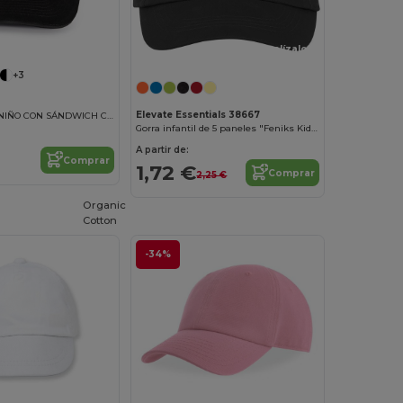
¡Personalízalo!
+3
Elevate Essentials 38667
GORRA PARA NIÑO CON SÁNDWICH CONTRASTADO - 5 PANELES
Gorra infantil de 5 paneles "Feniks Kids"
A partir de:
Comprar
1,72 €
Comprar
2,25 €
Organic
Cotton
-34%