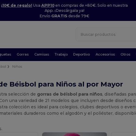
¡10€ de regalo!
Usa
APP10
en compras de +80€. Solo en nuestra
App. ¡Descárgala ya!
Envío
GRATIS
desde 79€
quetas
Gorras
Camisas
Trabajo
Deportivo
Accesorios
Otros
sbol
Niños
de Béisbol para Niños al por Mayor
stra selección de
gorras de béisbol para niños
, diseñadas par
e. Con una variedad de 21 modelos que incluyen desde diseños 
stra colección es ideal para colegios, clubes deportivos o ev
materiales duraderos como el algodón y el poliéster, disponibl
s.