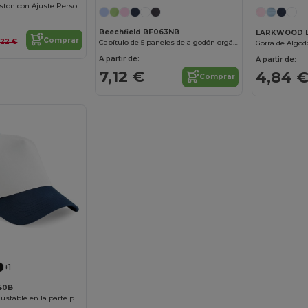
Gorra Juvenil Boston con Ajuste Personalizado
Beechfield BF063NB
LARKWOOD 
Comprar
,22 €
Capítulo de 5 paneles de algodón orgánico junior
A partir de:
A partir de:
7,12 €
4,84 
Comprar
+1
640B
Gorra de rejilla ajustable en la parte posterior infantil