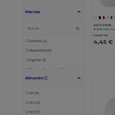
Marcas
SOL'S 03091
A partir de:
4,45 €
Atlantis
(2)
Beechfield
(5)
Egotier
(1)
Elevate Essentials
(1)
Almacén
K-up
(6)
Larkwood
(1)
W1
(9)
Malfini
(1)
W2
(2)
Result
(2)
W5
(7)