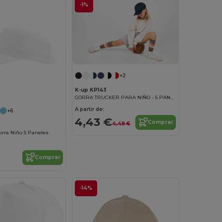
-1%
+2
K-up KP143
GORRA TRUCKER PARA NIÑO - 5 PANELES
A partir de:
+6
4,43 €
Comprar
4,49 €
rra Niño 5 Paneles
Comprar
-14%