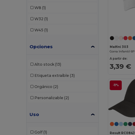
SOL'S
(2)
W8
(1)
W32
(1)
W45
(1)
Opciones
Malfini 303
Gorra Infantil 6
A partir de:
Alto stock
(13)
3,39 €
Etiqueta extraíble
(3)
-11%
Orgánico
(2)
Personalizable
(2)
Uso
Golf
(1)
Result RC084J