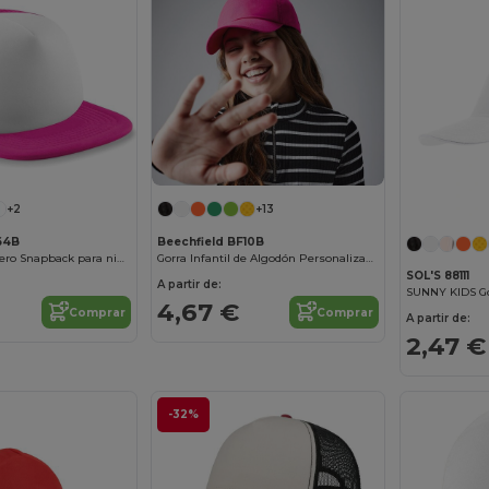
+2
+13
64B
Beechfield BF10B
Gorra de camionero Snapback para niños
Gorra Infantil de Algodón Personalizable
SOL'S 88111
A partir de:
SUNNY KIDS Go
4,67 €
Comprar
Comprar
A partir de:
2,47 €
-32%