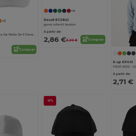
+4
Result RC084J
+2
gorra infantil boston
A partir de:
Bubble Kids Gorra De Malla De 5 Paneles De Niño
2,86 €
Comprar
3,00 €
Comprar
K-up KP041
A partir de:
2,71 €
-6%