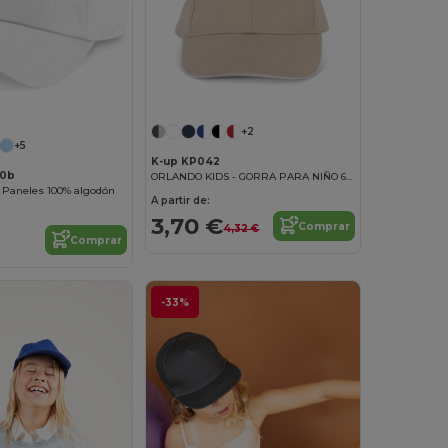
+2
+5
K-up KP042
10b
ORLANDO KIDS - GORRA PARA NIÑO 6 PANELES
 5 Paneles 100% algodón
A partir de:
3,70 €
Comprar
4,32 €
Comprar
-33%