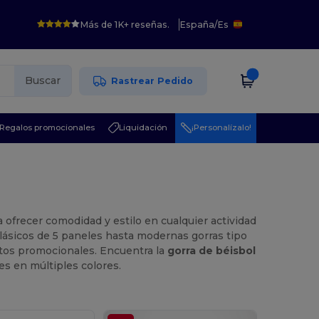
Más de 1K+ reseñas.
España
/
Es
Buscar
Rastrear Pedido
Regalos promocionales
Liquidación
¡Personalízalo!
a ofrecer comodidad y estilo en cualquier actividad
clásicos de 5 paneles hasta modernas gorras tipo
entos promocionales. Encuentra la
gorra de béisbol
es en múltiples colores.