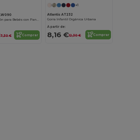
+1
Atlantis AT232
LW090
Gorra Infantil Orgánica Urbana
Gorra de Algodón para Bebés con Panel Decorativo
A partir de:
8,16 €
€
Comprar
Comprar
12,30 €
7,30 €