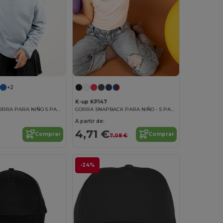
+2
K-up KP147
FIRST KIDS - GORRA PARA NIÑO 5 PANELES
GORRA SNAPBACK PARA NIÑO - 5 PANELES
A partir de:
4,71 €
Comprar
Comprar
7,08 €
-24%