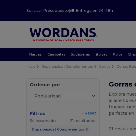
Solicitar Presupuesto
|
Entrega en 24-48h
Marcas
Camisetas
Sudaderas
Bolsas
Polos
Cha
Inicio
Ropa básica | Complementos
Gorras
Gorras Béi
Gorras 
Ordenar por
Explora nue
al aire libr
trucker, nue
Filtros
perfecta en 
« Reset
Seleccionado
21 resultados.
21 resultado
Ropa básica | Complementos