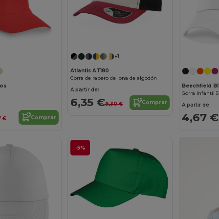
¡Personalízalo!
+1
Atlantis AT180
Gorra de rapero de lona de algodón
ños
Beechfield B
A partir de:
Gorra Infantil
6,35 €
Comprar
9,30 €
A partir de:
4,67 €
Comprar
7 €
-5%