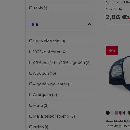
Tenis
(1)
A partir de:
2,86 €
3
Tela
100% algodón
(11)
-0%
100% poliéster
(4)
65% poliéster/35% algodón
(2)
Algodón
(16)
Algodón-poliéster
(1)
Asargada
(4)
Malla
(2)
Malla de polietileno
(2)
Beechfield B
Nylon
(1)