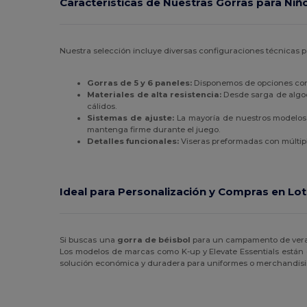
Características de Nuestras Gorras para Niñ
Nuestra selección incluye diversas configuraciones técnicas 
Gorras de 5 y 6 paneles:
Disponemos de opciones con p
Materiales de alta resistencia:
Desde sarga de algodó
cálidos.
Sistemas de ajuste:
La mayoría de nuestros modelos in
mantenga firme durante el juego.
Detalles funcionales:
Viseras preformadas con múltipl
Ideal para Personalización y Compras en Lo
Si buscas una
gorra de béisbol
para un campamento de veran
Los modelos de marcas como K-up y Elevate Essentials están di
solución económica y duradera para uniformes o merchandisin