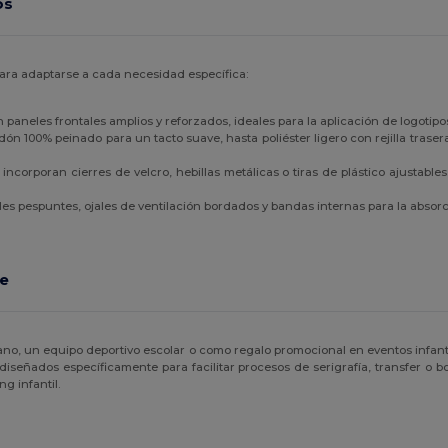
os
para adaptarse a cada necesidad específica:
aneles frontales amplios y reforzados, ideales para la aplicación de logotipo
n 100% peinado para un tacto suave, hasta poliéster ligero con rejilla traser
corporan cierres de velcro, hebillas metálicas o tiras de plástico ajustable
es pespuntes, ojales de ventilación bordados y bandas internas para la absor
te
o, un equipo deportivo escolar o como regalo promocional en eventos infant
señados específicamente para facilitar procesos de serigrafía, transfer o b
g infantil.