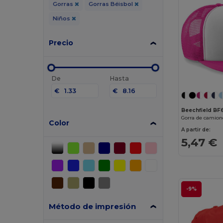
Gorras
Gorras Béisbol
Niños
Precio
De
Hasta
€
€
Beechfield BF
Color
A partir de:
5,47 €
-9%
Método de impresión