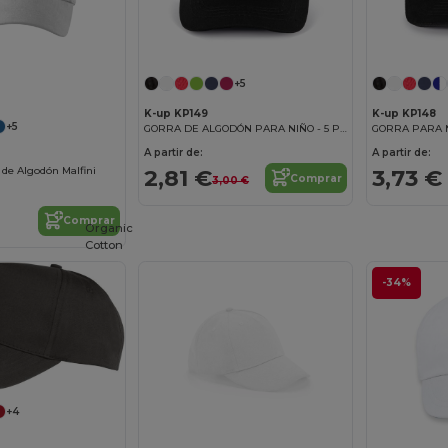
+5
K-up KP149
K-up KP148
+5
GORRA DE ALGODÓN PARA NIÑO - 5 PANELES
A partir de:
A partir de:
2,81 €
3,73 €
P de Algodón Malfini
Comprar
3,00 €
Comprar
Organic
Cotton
-34%
+4