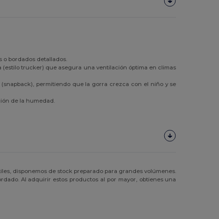
s o bordados detallados.
a (estilo trucker) que asegura una ventilación óptima en climas
s (snapback), permitiendo que la gorra crezca con el niño y se
ción de la humedad.
iles, disponemos de stock preparado para grandes volúmenes.
ordado. Al adquirir estos productos al por mayor, obtienes una