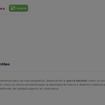
Comprar
86 €
ntiles
lementos para los más pequeños, destacando la
gorra béisbol
como un acce
ven como un lienzo excelente para la identidad de marca o diseños creativos 
 estándar de calidad superior en cada pieza.