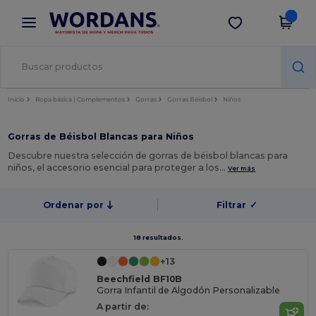
×
App de Wordans
Descargar app
¡Mejores precios en app!
Inicio
Ropa básica | Complementos
Gorras
Gorras Béisbol
Niños
Gorras de Béisbol Blancas para Niños
Descubre nuestra selección de gorras de béisbol blancas para
niños, el accesorio esencial para proteger a los…
Ver más
Ordenar por
Filtrar
✓
18 resultados.
+13
Beechfield BF10B
Gorra Infantil de Algodón Personalizable
A partir de: