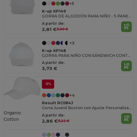
+5
K-up KP149
GORRA DE ALGODÓN PARA NIÑO - 5 PANELES
A partir de:
2,81 €
3,00 €
+3
K-up KP148
GORRA PARA NIÑO CON SÁNDWICH CONTRASTADO - 5 PANELES
A partir de:
3,73 €
-11%
+4
Result RC084J
Gorra Juvenil Boston con Ajuste Personalizado
Organic
A partir de:
Cotton
2,86 €
3,22 €