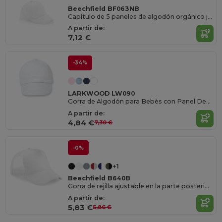
Beechfield BF063NB
Capítulo de 5 paneles de algodón orgánico junior
A partir de:
7,12 €
-34%
LARKWOOD LW090
Gorra de Algodón para Bebés con Panel Decorativo
A partir de:
4,84 €
7,30 €
-0%
+1
Beechfield B640B
Gorra de rejilla ajustable en la parte posterior infantil
A partir de:
5,83 €
5,86 €