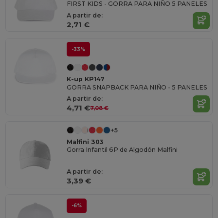
FIRST KIDS - GORRA PARA NIÑO 5 PANELES
A partir de:
2,71 €
-33%
K-up KP147
GORRA SNAPBACK PARA NIÑO - 5 PANELES
A partir de:
4,71 €
7,08 €
+5
Malfini 303
Gorra Infantil 6P de Algodón Malfini
A partir de:
3,39 €
-6%