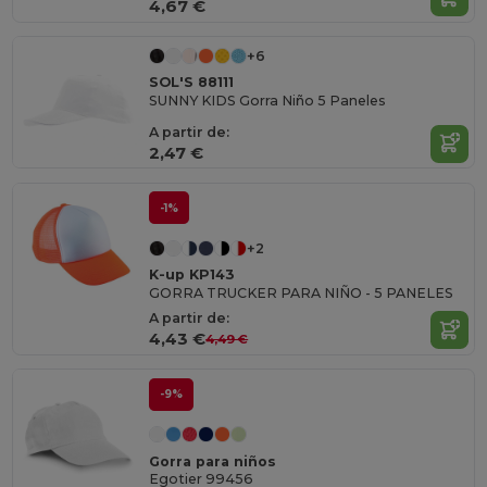
4,67 €
+6
SOL'S 88111
SUNNY KIDS Gorra Niño 5 Paneles
A partir de:
2,47 €
-1%
+2
K-up KP143
GORRA TRUCKER PARA NIÑO - 5 PANELES
A partir de:
4,43 €
4,49 €
-9%
Gorra para niños
Egotier 99456