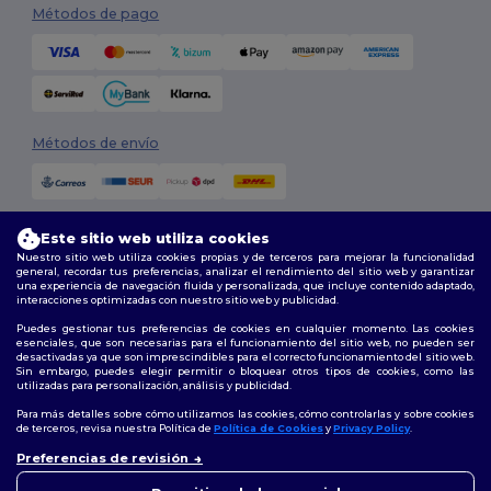
Métodos de pago
Métodos de envío
Este sitio web utiliza cookies
Nuestro sitio web utiliza cookies propias y de terceros para mejorar la funcionalidad
general, recordar tus preferencias, analizar el rendimiento del sitio web y garantizar
una experiencia de navegación fluida y personalizada, que incluye contenido adaptado,
interacciones optimizadas con nuestro sitio web y publicidad.
Síguenos
Puedes gestionar tus preferencias de cookies en cualquier momento. Las cookies
esenciales, que son necesarias para el funcionamiento del sitio web, no pueden ser
desactivadas ya que son imprescindibles para el correcto funcionamiento del sitio web.
Sin embargo, puedes elegir permitir o bloquear otros tipos de cookies, como las
utilizadas para personalización, análisis y publicidad.
2026. Todos los derechos reservados
Términos y Condiciones
|
Política de personalización
|
Política de
Para más detalles sobre cómo utilizamos las cookies, cómo controlarlas y sobre cookies
Privacidad
|
Política de Cookies
|
Mapa del sitio
de terceros, revisa nuestra Política de
Política de Cookies
y
Privacy Policy
.
👋
Hola
Preferencias de revisión
Si tienes dudas o preguntas,
Madrid
|
Barcelona
|
Valencia
|
Seville
|
Zaragoza
|
Málaga
|
Murcia
|
puedes escribirnos en