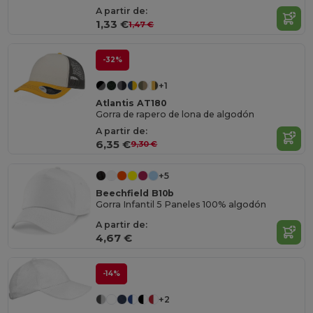
A partir de:
1,33 €
1,47 €
-32%
+1
Atlantis AT180
Gorra de rapero de lona de algodón
A partir de:
6,35 €
9,30 €
+5
Beechfield B10b
Gorra Infantil 5 Paneles 100% algodón
A partir de:
4,67 €
-14%
+2