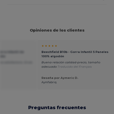
Opiniones de los clientes
★ ★ ★ ★ ★
rra Infantil de
Beechfield B10b - Gorra Infantil 5 Paneles
able
100% algodón
io satisfactorio. Envío
Buena relación calidad-precio, tamaño
adecuado
Traducido del Français
Reseña por Aymeric D.
Aymfabriq
Preguntas frecuentes