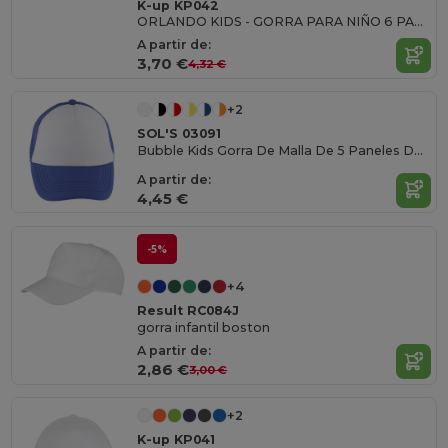
K-up KP042
ORLANDO KIDS - GORRA PARA NIÑO 6 PANELES
A partir de:
3,70 €
4,32 €
+2
SOL'S 03091
Bubble Kids Gorra De Malla De 5 Paneles De Niño
A partir de:
4,45 €
-5%
+4
Result RC084J
gorra infantil boston
A partir de:
2,86 €
3,00 €
+2
K-up KP041