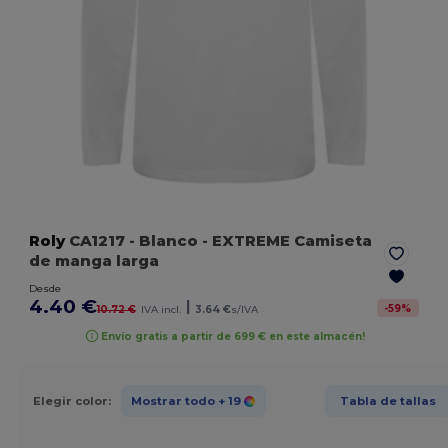
Roly
CA1217
- Blanco
- EXTREME Camiseta
de manga larga
Desde
4.40 €
|
-
59
%
10.72 €
IVA incl.
3.64 €
s/IVA
Envío gratis a partir de 699 € en este almacén!
Elegir color:
Mostrar todo
+ 19
Tabla de tallas