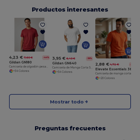
Productos interesantes
4,23 €
3,95 €
7,60 €
-44%
6,40 €
-38%
Gildan GN180
Gildan GN640
2,88 €
4,72 €
-39%
Camiseta de algodón pesado para adulto
Camiseta de Manga Corta Softstyle
Elevate Essentials 38028
+54 Colores
+54 Colores
Camiseta de manga corta para hombre "Heros"
+20 Colores
Mostrar todo
Preguntas frecuentes