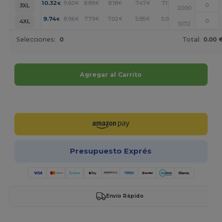
+
10.32
9.60
8.89
8.18
7.47
7.12
€
€
€
€
€
€
3XL
2000
+
9.74
8.96
7.79
7.02
5.85
5.06
€
€
€
€
€
€
4XL
1072
Selecciones:
0
Total:
0.00 
Agregar al Carrito
¡Personalízalo!
Presupuesto Exprés
Envío Rápido