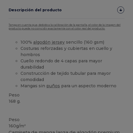
Descripción del producto
Tenga en cuenta que, debido a la calibración de la pantalla, el color de la imagen del
producto puede no coincidir exactamente con el color real del producto.
100%
algodón
jersey
sencillo (160 gsm)
Costuras reforzadas y cubiertas en cuello y
hombros
Cuello redondo de 4 capas para mayor
durabilidad
Construcción de tejido tubular para mayor
comodidad
Mangas sin
puños
para un aspecto moderno
Peso
168 g.
Personalizable
Alto stock
Peso
160g/m²
Camiseta de manga larga de
algodón
premium