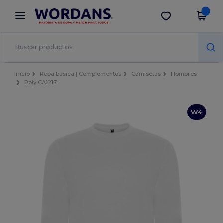
×
App de Wordans
Descargar app
¡Mejores precios en app!
Inicio
Ropa básica | Complementos
Camisetas
Hombres
Roly CA1217
W4