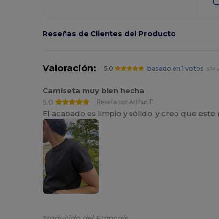
Reseñas de Clientes del Producto
Valoración:
5.0
basado en 1 votos
674 u
Camiseta muy bien hecha
5.0
Reseña por Arthur F.
El acabado es limpio y sólido, y creo que est
Traducido del Français