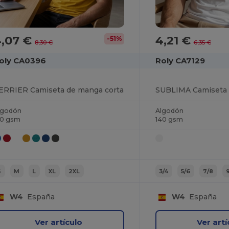
4,07 €
4,21 €
-51%
8,30 €
6,35 €
oly CA0396
Roly CA7129
ERRIER Camiseta de manga corta
lgodón
Algodón
50 gsm
140 gsm
S
M
L
XL
2XL
3/4
5/6
7/8
W4
España
W4
España
Ver artículo
Ver artí