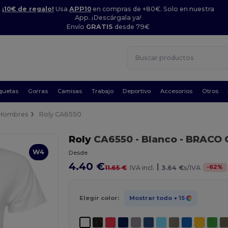
¡10€ de regalo!
Usa
APP10
en compras de +80€. Solo en nuestra
App. ¡Descárgala ya!
Envío
GRATIS
desde 79€
quetas
Gorras
Camisas
Trabajo
Deportivo
Accesorios
Otros
Hombres
Roly CA6550
Roly
CA6550
- Blanco
- BRACO 
W4
Desde
4.40 €
|
-
62
%
11.65 €
IVA incl.
3.64 €
s/IVA
Elegir color:
Mostrar todo
+ 15