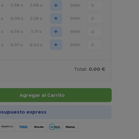
+
4
5.98
5.68
999+
€
€
€
+
6.09
5.28
999+
€
€
€
+
6.59
5.71
999+
€
€
€
+
6
6.97
6.04
999+
€
€
€
Total:
0.00 €
Agregar al Carrito
esupuesto express