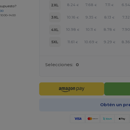
8.24
7.68
7.11
6.5
2XL
€
€
€
esupuesto?
200
 10:00–14:00
10.16
9.35
8.13
7.32
3XL
€
€
€
10.98
10.11
8.78
7.90
4XL
€
€
€
11.61
10.69
9.29
8.3
5XL
€
€
€
Selecciones:
0
Obtén un pr