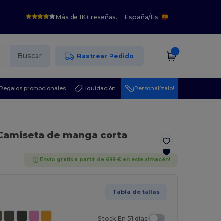
Más de 1K+ reseñas.
España
/
Es
Buscar
Rastrear Pedido
Regalos promocionales
Liquidación
¡Personalízalo!
Camiseta de manga corta
Envío gratis a partir de 699 € en este almacén!
Tabla de tallas
Stock En 51 días