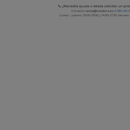
¿Necesita ayuda o desea solicitar un pr
Contacto
venta@wordans.es
O
930 410 
Lunes – jueves: 10:00–13:00 y 14:00–17:30 Viernes: