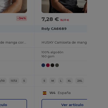
7,28 €
-34%
-52%
15,17 €
Roly CA6689
SUBLIMA Camiseta de manga corta con cuello redondo ribeteado en el mismo tejido y costuras laterales
HUSKY Camiseta de manga corta efecto jeans
100% algodón
160 gsm
9/10
11/12
S
S
M
L
XL
2XL
W4
España
culo
Ver artículo