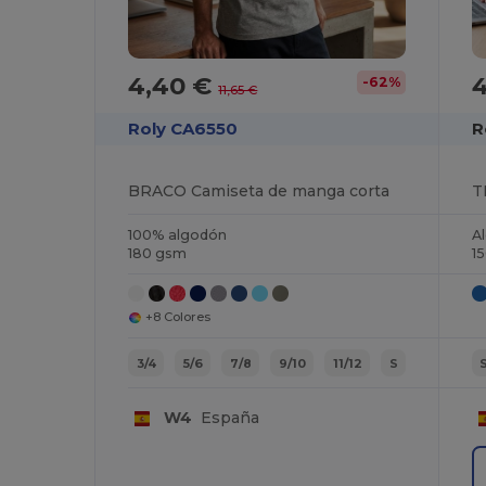
4,40 €
-62%
11,65 €
Roly CA6550
R
BRACO Camiseta de manga corta
T
100% algodón
A
180 gsm
1
+8 Colores
3/4
5/6
7/8
9/10
11/12
S
W4
España