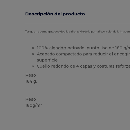
Descripción del producto
Tenga en cuenta que, debido a la calibración de la pantalla, el color de la imag
100%
algodón
peinado, punto liso de 180 g/
Acabado compactado para reducir el encogim
superficie
Cuello redondo de 4 capas y costuras reforz
Peso
184 g.
Alto stock
Peso
180g/m²