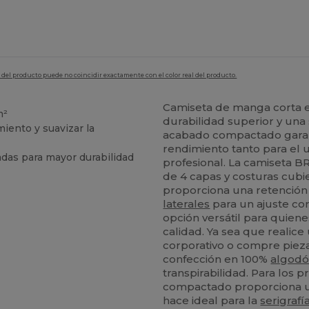
en del producto puede no coincidir exactamente con el color real del producto.
Camiseta de manga corta 
m²
durabilidad superior y una s
iento y suavizar la
acabado compactado garant
rendimiento tanto para el 
adas para mayor durabilidad
profesional. La camiseta 
de 4 capas y costuras cubi
proporciona una retención
laterales
para un ajuste con
opción versátil para quien
calidad. Ya sea que realic
corporativo o compre piezas
confección en 100%
algodó
transpirabilidad. Para los 
compactado proporciona un
hace ideal para la
serigrafí