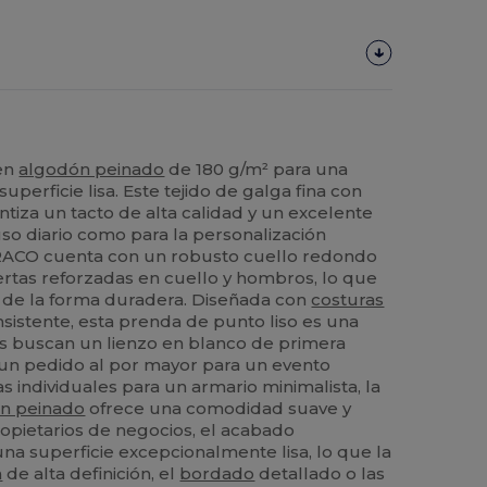
en
algodón peinado
de 180 g/m² para una
uperficie lisa. Este tejido de galga fina con
iza un tacto de alta calidad y un excelente
uso diario como para la personalización
BRACO cuenta con un robusto cuello redondo
ertas reforzadas en cuello y hombros, lo que
 de la forma duradera. Diseñada con
costuras
sistente, esta prenda de punto liso es una
es buscan un lienzo en blanco de primera
e un pedido al por mayor para un evento
 individuales para un armario minimalista, la
n peinado
ofrece una comodidad suave y
propietarios de negocios, el acabado
a superficie excepcionalmente lisa, lo que la
a
de alta definición, el
bordado
detallado o las