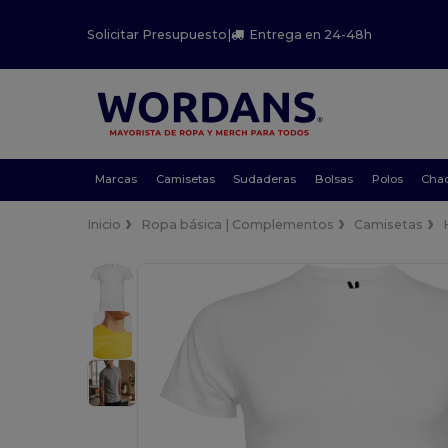
Solicitar Presupuesto
|
Entrega en 24-48h
Marcas
Camisetas
Sudaderas
Bolsas
Polos
Cha
Inicio
Ropa básica | Complementos
Camisetas