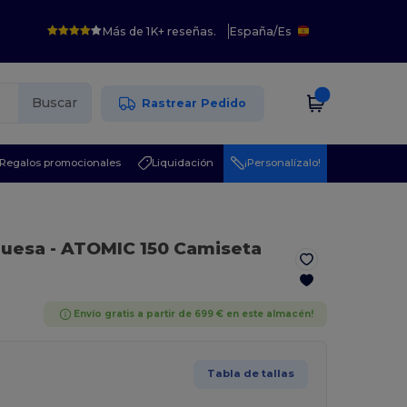
Más de 1K+ reseñas.
España
/
Es
Buscar
Rastrear Pedido
Regalos promocionales
Liquidación
¡Personalízalo!
quesa
- ATOMIC 150 Camiseta
Envío gratis a partir de 699 € en este almacén!
Tabla de tallas