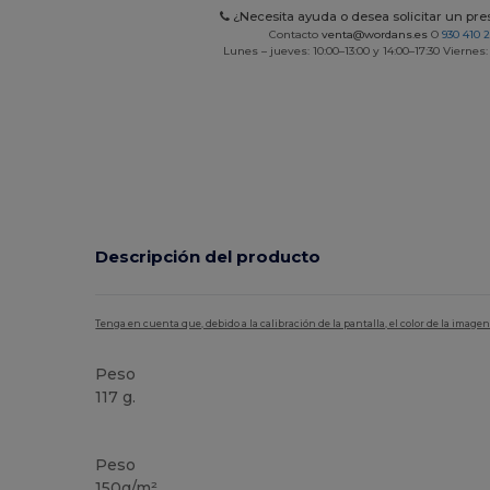
¿Necesita ayuda o desea solicitar un pr
Contacto
venta@wordans.es
O
930 410 
Lunes – jueves: 10:00–13:00 y 14:00–17:30 Viernes:
Descripción del producto
Tenga en cuenta que, debido a la calibración de la pantalla, el color de la imag
Peso
117 g.
Alto stock
Peso
150g/m²