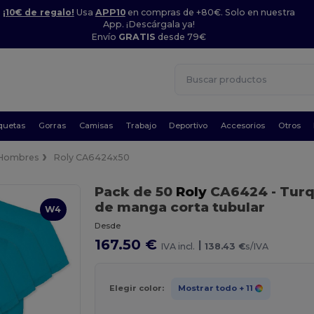
¡10€ de regalo!
Usa
APP10
en compras de +80€. Solo en nuestra
App. ¡Descárgala ya!
Envío
GRATIS
desde 79€
quetas
Gorras
Camisas
Trabajo
Deportivo
Accesorios
Otros
Hombres
Roly CA6424x50
Pack de 50
Roly
CA6424
- Tur
de manga corta tubular
W4
Desde
167.50 €
|
IVA incl.
138.43 €
s/IVA
Elegir color:
Mostrar todo
+ 11