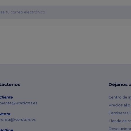
táctenos
Déjanos 
Cliente
Centro de a
cliente@wordans.es
Precios al 
Camisetas l
Venta
venta@wordans.es
Tienda de r
Devolucion
Hotline