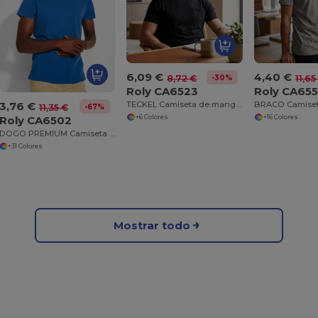
6,09 €
4,40 €
-30%
8,72 €
11,65
Roly CA6523
Roly CA65
3,76 €
TECKEL Camiseta de manga corta y cuello redondo de 4 capas
-67%
11,35 €
+6 Colores
+16 Colores
Roly CA6502
DOGO PREMIUM Camiseta de manga corta
+31 Colores
Mostrar todo