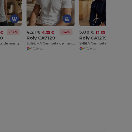
4,21 €
5,00 €
-62%
-34%
-60%
 €
6,35 €
12,35 €
50
Roly CA7129
Roly CA1219
BRACO Camiseta de manga corta
SUBLIMA Camiseta de manga corta con cuello redondo ribeteado en el mismo tejido y costuras laterales
SHIBA Camiseta de manga larga con cuello redondo y puños en canalé 1x1
+1 Colores
+1 Colores