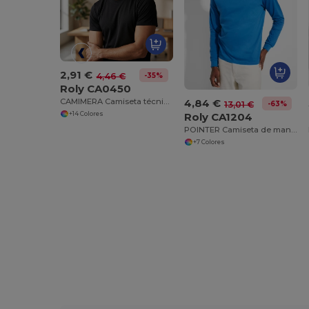
2,91 €
-35%
4,46 €
Roly CA0450
4,84 €
CAMIMERA Camiseta técnica de manga corta con cuello redondo
-63%
13,01 €
+14 Colores
Roly CA1204
POINTER Camiseta de manga larga
+7 Colores