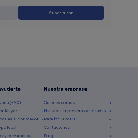
Suscribirse
ayudarte
Nuestra empresa
yuda (FAQ)
Quiénes somos
por Mayor
Nuestras impresoras asociadas
ocales al por mayor
Para influencers
opa local
Contáctenos
es y reembolsos
Blog