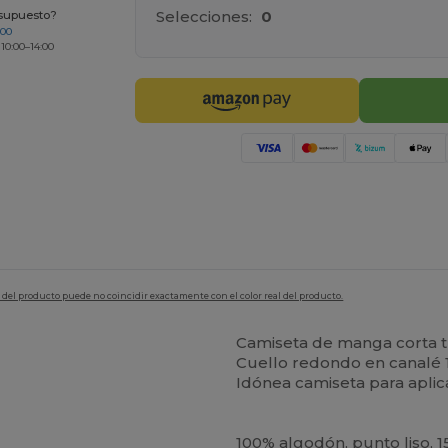
Selecciones:
0
esupuesto?
200
 10:00–14:00
en del producto puede no coincidir exactamente con el color real del producto.
Camiseta de manga corta t
Cuello redondo en canalé 1
Idónea camiseta para aplic
100% algodón, punto liso, 1