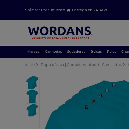
Solicitar Presupuesto
|
Entrega en 24-48h
Marcas
Camisetas
Sudaderas
Bolsas
Polos
Cha
Inicio
Ropa básica | Complementos
Camisetas