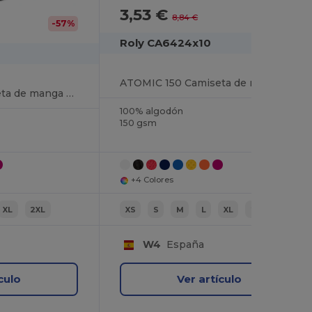
3,53 €
-60%
8,84 €
-57%
Roly CA6424x10
ATOMIC 150 Camiseta de manga corta tubular
ATOMIC 150 Camiseta de manga corta tubular
100% algodón
150 gsm
+4 Colores
XL
2XL
XS
S
M
L
XL
2XL
W4
España
culo
Ver artículo