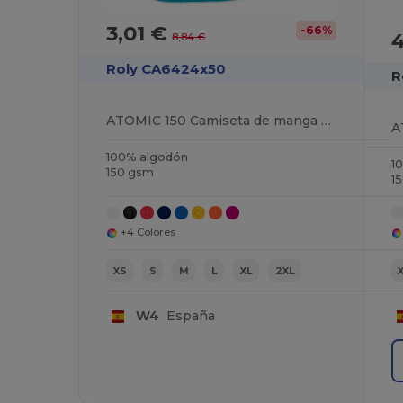
3,01 €
-66%
8,84 €
Roly CA6424x50
R
ATOMIC 150 Camiseta de manga corta tubular
100% algodón
1
150 gsm
1
+4 Colores
XS
S
M
L
XL
2XL
W4
España