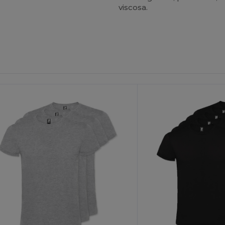
viscosa.
Personalízalo!
¡Personalízalo!