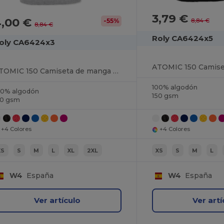
3,79 €
4,00 €
8,84 €
-55%
8,84 €
Roly CA6424x5
oly CA6424x3
ATOMIC 150 Camiseta de manga corta tubular
100% algodón
00% algodón
150 gsm
50 gsm
+4 Colores
+4 Colores
XS
S
M
L
XL
2XL
XS
S
M
L
W4
España
W4
España
Ver artículo
Ver artí