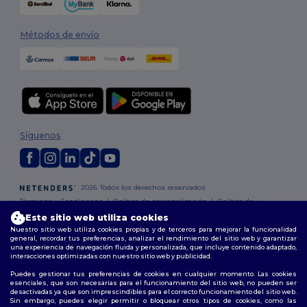
Métodos de envío
Síguenos
2026. Todos los derechos reservados
Términos y Condiciones
|
Política de personalización
|
Política de
Privacidad
|
Política de Cookies
|
Mapa del sitio
Este sitio web utiliza cookies
Nuestro sitio web utiliza cookies propias y de terceros para mejorar la funcionalidad
general, recordar tus preferencias, analizar el rendimiento del sitio web y garantizar
Madrid
|
Barcelona
|
Valencia
|
Seville
|
Zaragoza
|
Málaga
|
Murcia
|
una experiencia de navegación fluida y personalizada, que incluye contenido adaptado,
Palma
|
Bilbao
|
Alicante
interacciones optimizadas con nuestro sitio web y publicidad.
Puedes gestionar tus preferencias de cookies en cualquier momento. Las cookies
esenciales, que son necesarias para el funcionamiento del sitio web, no pueden ser
desactivadas ya que son imprescindibles para el correcto funcionamiento del sitio web.
Sin embargo, puedes elegir permitir o bloquear otros tipos de cookies, como las