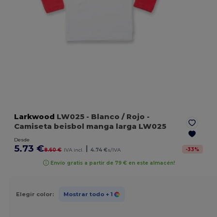
Larkwood
LW025
- Blanco / Rojo
-
Camiseta beisbol manga larga LW025
Desde
5.73 €
|
-
33
%
8.60 €
IVA incl.
4.74 €
s/IVA
Envío gratis a partir de 79 € en este almacén!
Elegir color:
Mostrar todo
+ 1