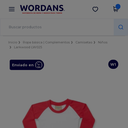
×
App de Wordans
Descargar app
¡Mejores precios en app!
Inicio
Ropa básica | Complementos
Camisetas
Niños
Larkwood LW025
W1
Enviado en