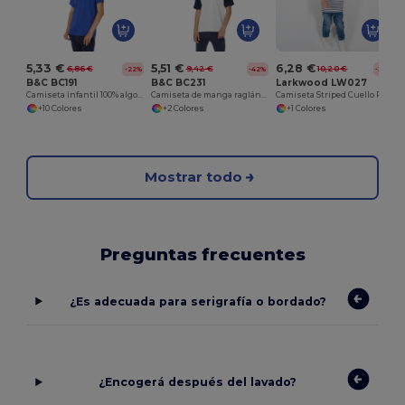
5,33 €
6,28 €
5,51 €
6,86 €
10,20 €
9,42 €
-22%
-38%
-42%
B&C BC191
Larkwood LW027
B&C BC231
Camiseta infantil 100% algodón
Camiseta Striped Cuello Redondo Para Niños
Camiseta de manga raglán para niños
C
+10 Colores
+1 Colores
+2 Colores
Mostrar todo
Preguntas frecuentes
¿Es adecuada para serigrafía o bordado?
¿Encogerá después del lavado?