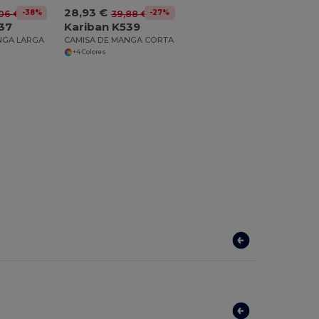
28,93 €
-38%
-27%
06 €
39,88 €
37
Kariban K539
NGA LARGA
CAMISA DE MANGA CORTA
+4 Colores