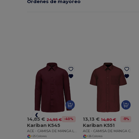
Ordenes de mayoreo
14,85 €
13,13 €
-40%
-11%
24,95 €
14,80 €
Kariban K545
Kariban K551
ACE - CAMISA DE MANGA LARGA
ACE - CAMISA DE MANGA CORTA
+25 Colores
+26 Colores