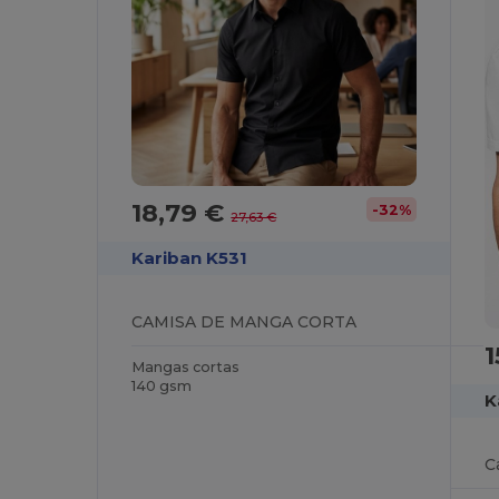
18,79 €
-32%
27,63 €
Kariban K531
CAMISA DE MANGA CORTA
1
Mangas cortas
140 gsm
K
C