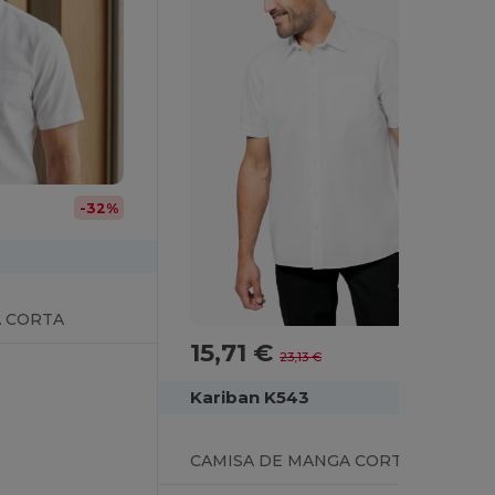
-32%
 CORTA
15,71 €
-32%
23,13 €
Kariban K543
CAMISA DE MANGA CORTA