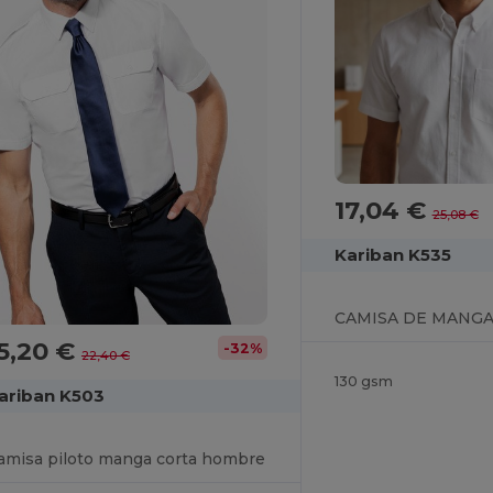
17,04 €
25,08 €
Kariban K535
CAMISA DE MANGA
5,20 €
-32%
22,40 €
130 gsm
ariban K503
amisa piloto manga corta hombre