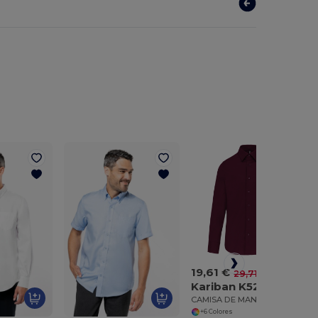
19,61 €
-34%
29,71 €
Kariban K529
CAMISA DE MANGA LARGA
+6 Colores