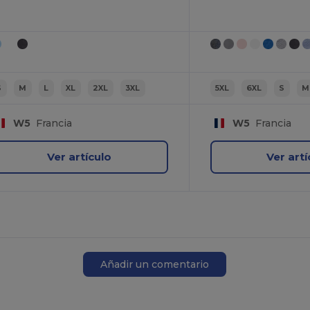
S
M
L
XL
2XL
3XL
5XL
6XL
S
M
W5
Francia
W5
Francia
Ver artículo
Ver artí
Añadir un comentario