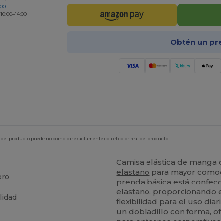
200
 10:00–14:00
Obtén un pr
en del producto puede no coincidir exactamente con el color real del producto.
Camisa elástica de manga
elastano
para mayor comodi
ero
prenda básica está confec
elastano, proporcionando el
lidad
flexibilidad para el uso di
un
dobladillo
con forma, o