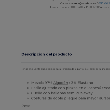
Contacto
venta@wordans.es
O
930 410 
Lunes – jueves: 10:00–13:00 y 14:00–17:30 Viernes:
Descripción del producto
Tenga en cuenta que, debido a la calibración de la pantalla, el color de la imag
Mezcla 97%
Algodón
/ 3% Elastano
Estilo ajustado con pinzas en el canesú tras
Cuello con ballenas semi cut-away
Costuras de doble pliegue para mayor durabi
Peso