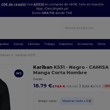
¡10€ de regalo!
Usa
APP10
en compras de +80€. Solo en nuestra
App. ¡Descárgala ya!
Envío
GRATIS
desde 79€
quetas
Gorras
Camisas
Trabajo
Deportivo
Accesorios
Otros
mbres
Kariban K531
Kariban
K531
- Negro
- CAMISA
Manga Corta Hombre
W5
Desde
18.79 €
|
-
32
27.63 €
IVA incl.
15.53 €
s/IVA
Elegir color:
Mostrar todo
+ 5