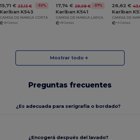
15,71 €
17,74 €
26,62 €
-32%
-37%
23,13 €
28,08 €
43,
Kariban K543
Kariban K541
Kariban K5
CAMISA DE MANGA CORTA
CAMISA DE MANGA LARGA
CAMISA DE MA
+8 Colores
+8 Colores
+4 Colores
Mostrar todo
Preguntas frecuentes
¿Es adecuada para serigrafía o bordado?
¿Encogerá después del lavado?