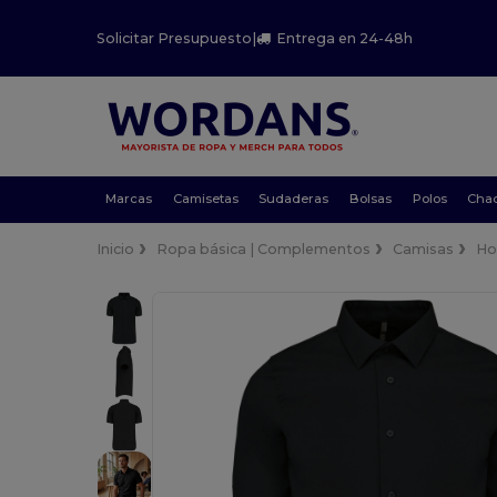
Solicitar Presupuesto
|
Entrega en 24-48h
Marcas
Camisetas
Sudaderas
Bolsas
Polos
Cha
Inicio
Ropa básica | Complementos
Camisas
Ho