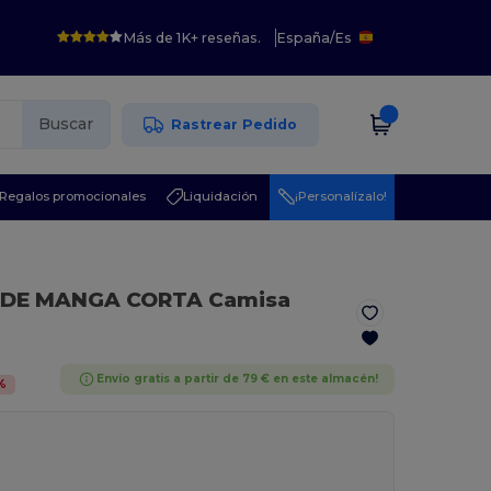
Más de 1K+ reseñas.
España
/
Es
Buscar
Rastrear Pedido
Regalos promocionales
Liquidación
¡Personalízalo!
 DE MANGA CORTA Camisa
Envío gratis a partir de 79 € en este almacén!
%