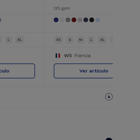
125 gsm
L
XL
XS
S
M
L
XL
2XL
W5
Francia
culo
Ver artículo