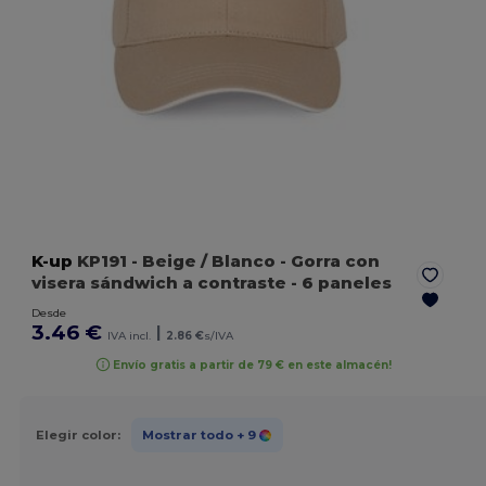
K-up
KP191
- Beige / Blanco
- Gorra con
visera sándwich a contraste - 6 paneles
Desde
3.46 €
|
IVA incl.
2.86 €
s/IVA
Envío gratis a partir de 79 € en este almacén!
Elegir color:
Mostrar todo
+ 9