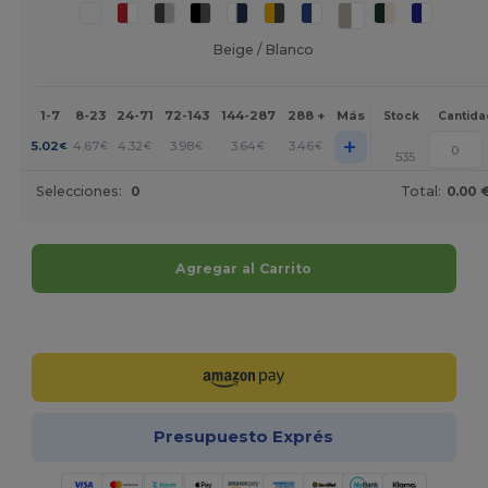
Beige / Blanco
1-7
8-23
24-71
72-143
144-287
288 +
Más
Stock
Cantida
+
5.02
4.67
4.32
3.98
3.64
3.46
€
€
€
€
€
€
535
Selecciones:
0
Total:
0.00 
Agregar al Carrito
¡Personalízalo!
Presupuesto Exprés