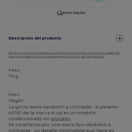
Envío Rápido
Descripción del producto
Tenga en cuenta que, debido a la calibración de la pantalla, el color de la imagen del
producto puede no coincidir exactamente con el color real del producto.
Peso
70 g.
Alto stock
Peso
155g/m²
La gorra visera sandwich a contraste - 6 paneles
KP191 de la marca K-up es un modelo
confeccionado en
algodón
.
Se caracteriza por una visera tipo sándwich a
contraste , un detalle minimalista que hace su