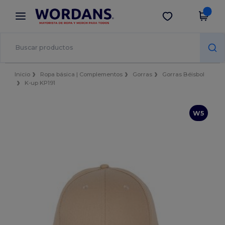
×
App de Wordans
Descargar app
¡Mejores precios en app!
Inicio
Ropa básica | Complementos
Gorras
Gorras Béisbol
K-up KP191
W5