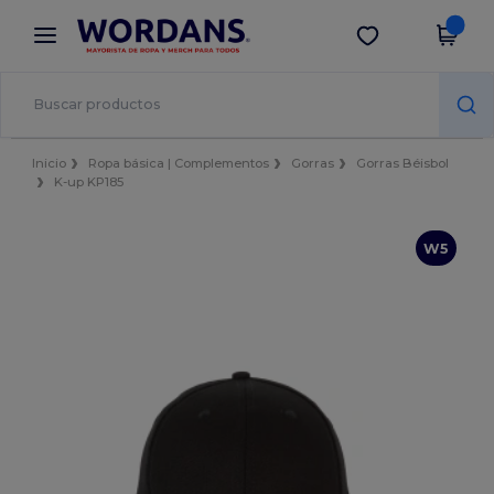
×
App de Wordans
Descargar app
¡Mejores precios en app!
Inicio
Ropa básica | Complementos
Gorras
Gorras Béisbol
K-up KP185
W5