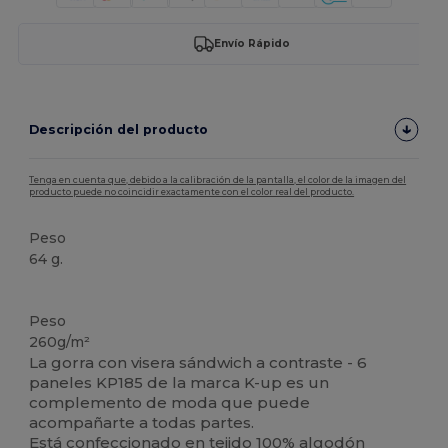
Envío Rápido
Descripción del producto
Tenga en cuenta que, debido a la calibración de la pantalla, el color de la imagen del
producto puede no coincidir exactamente con el color real del producto.
Peso
64 g.
Alto stock
Peso
260g/m²
La gorra con visera sándwich a contraste - 6
paneles KP185 de la marca K-up es un
complemento de moda que puede
acompañarte a todas partes.
Está confeccionado en tejido 100%
algodón