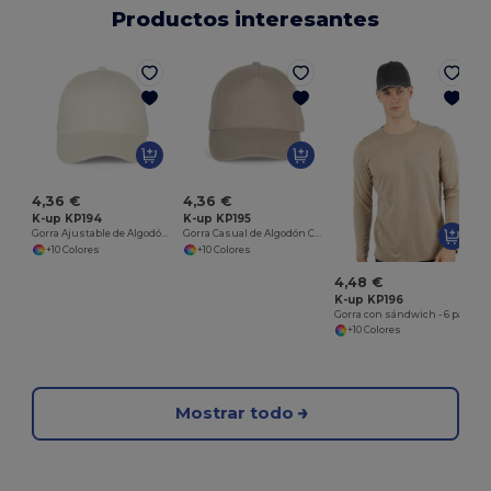
Productos interesantes
G
4,36 €
4,36 €
K-up KP194
K-up KP195
Gorra Ajustable de Algodón Cepillado
Gorra Casual de Algodón Cepillado Ajustable
+10 Colores
+10 Colores
4,48 €
K-up KP196
Gorra con sándwich - 6 paneles<br/>
+10 Colores
Mostrar todo