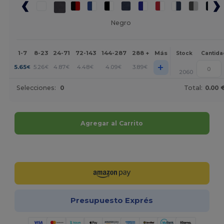
Negro
1-7
8-23
24-71
72-143
144-287
288 +
Más
Stock
Cantida
+
5.65
5.26
4.87
4.48
4.09
3.89
€
€
€
€
€
€
2060
Selecciones:
0
Total:
0.00 
Agregar al Carrito
¡Personalízalo!
Presupuesto Exprés