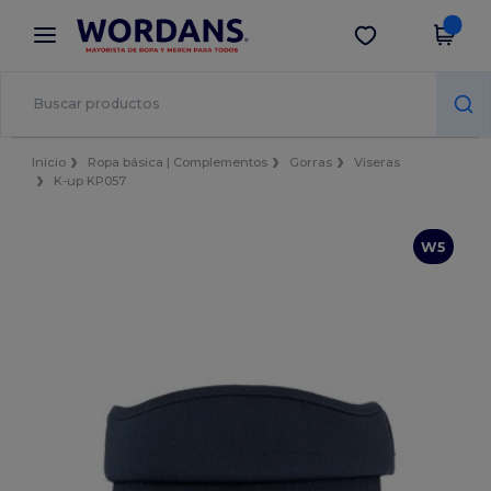
×
App de Wordans
Descargar app
¡Mejores precios en app!
Inicio
Ropa básica | Complementos
Gorras
Viseras
K-up KP057
W5