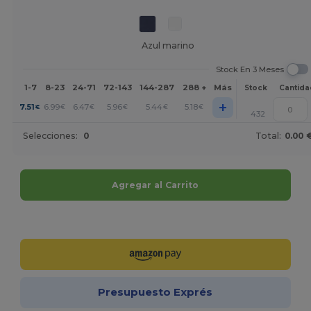
Azul marino
Stock En 3 Meses
1-7
8-23
24-71
72-143
144-287
288 +
Más
Stock
Cantida
+
7.51
6.99
6.47
5.96
5.44
5.18
€
€
€
€
€
€
432
Selecciones:
0
Total:
0.00 
Agregar al Carrito
¡Personalízalo!
Presupuesto Exprés