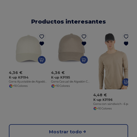
Productos interesantes
G
4,36 €
4,36 €
K-up KP194
K-up KP195
Gorra Ajustable de Algodón Cepillado
Gorra Casual de Algodón Cepillado Ajustable
+10 Colores
+10 Colores
4,48 €
K-up KP196
Gorra con sándwich - 6 paneles<br/>
+10 Colores
Mostrar todo