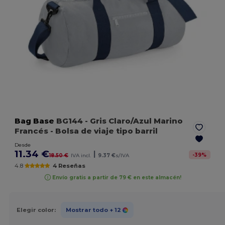
Bag Base
BG144
- Gris Claro/Azul Marino
Francés
- Bolsa de viaje tipo barril
Desde
11.34 €
|
-
39
%
18.50 €
IVA incl.
9.37 €
s/IVA
4.8
4 Reseñas
Envío gratis a partir de 79 € en este almacén!
Elegir color:
Mostrar todo
+ 12