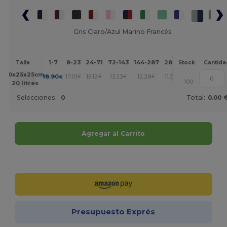
Gris Claro/Azul Marino Francés
1-7
8-23
24-71
72-143
144-287
288 +
Más
Talla
Stock
Cantida
+
50x25x25cm.
18.90
17.01
15.12
13.23
12.28
11.34
€
€
€
€
€
€
100
20 litres
Selecciones:
0
Total:
0.00 
Agregar al Carrito
¡Personalízalo!
Presupuesto Exprés