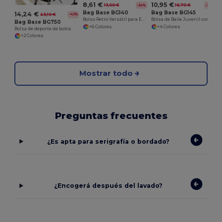
10,95 €
8,61 €
16,70 €
13,00 €
-34%
-34%
Bag Base BG145
Bag Base BG140
14,24 €
25,10 €
-43%
Bolsa de Baile Juvenil con Estilo Retro
Bolso Retro Versátil para Estilo Urbano
Bag Base BG750
+4 Colores
+6 Colores
Bolsa de deporte de bolos
+2 Colores
Mostrar todo
Preguntas frecuentes
¿Es apta para serigrafía o bordado?
¿Encogerá después del lavado?