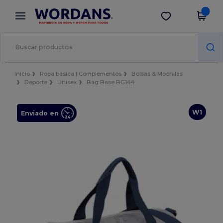
×
App de Wordans
Descargar app
¡Mejores precios en app!
Inicio
Ropa básica | Complementos
Bolsas & Mochilas
Deporte
Unisex
Bag Base BG144
W1
Enviado en