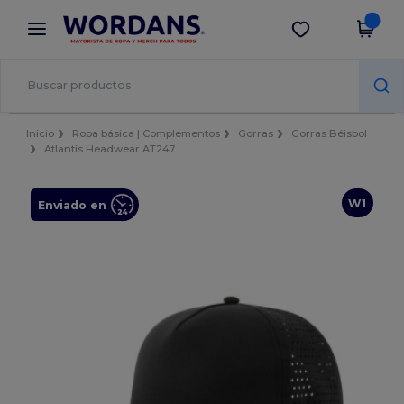
×
App de Wordans
Descargar app
¡Mejores precios en app!
Inicio
Ropa básica | Complementos
Gorras
Gorras Béisbol
Atlantis Headwear AT247
W1
Enviado en