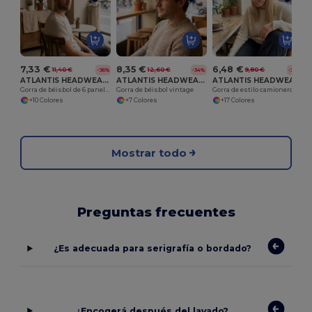
7,33 €
8,35 €
6,48 €
11,40 €
12,60 €
9,80 €
-36%
-34%
-34%
ATLANTIS HEADWEAR AT254
ATLANTIS HEADWEAR AT255
ATLANTIS HEADWEAR AT256
Gorra de béisbol de 6 paneles
Gorra de béisbol vintage
Gorra de estilo camionero
+10 Colores
+7 Colores
+17 Colores
Mostrar todo
Preguntas frecuentes
¿Es adecuada para serigrafía o bordado?
¿Encogerá después del lavado?