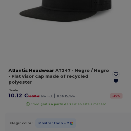
Atlantis Headwear
AT247
- Negro / Negro
- Flat visor cap made of recycled
polyester
Desde
10.12 €
|
-
39
%
16.50 €
IVA incl.
8.36 €
s/IVA
Envío gratis a partir de 79 € en este almacén!
Elegir color:
Mostrar todo
+ 7