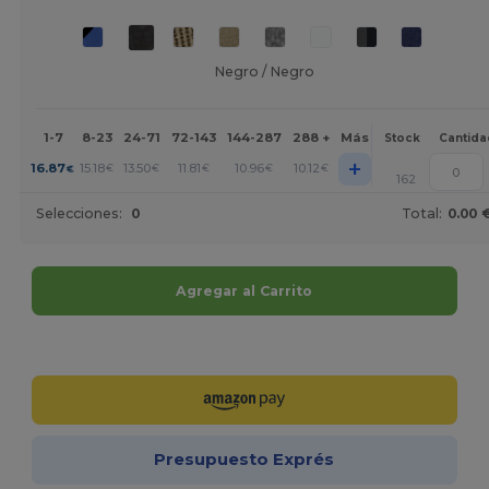
Negro / Negro
1-7
8-23
24-71
72-143
144-287
288 +
Más
Stock
Cantida
+
16.87
15.18
13.50
11.81
10.96
10.12
€
€
€
€
€
€
162
Selecciones:
0
Total:
0.00 
Agregar al Carrito
¡Personalízalo!
Presupuesto Exprés