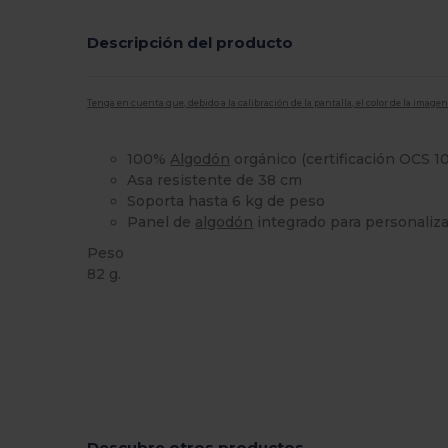
Descripción del producto
Tenga en cuenta que, debido a la calibración de la pantalla, el color de la imag
100%
Algodón
orgánico (certificación OCS 1
Asa resistente de 38 cm
Soporta hasta 6 kg de peso
Panel de
algodón
integrado para personaliz
Peso
82 g.
Orgánico
Orgánico
Orgánico
Orgánico
Alto stock
Descubre otros productos