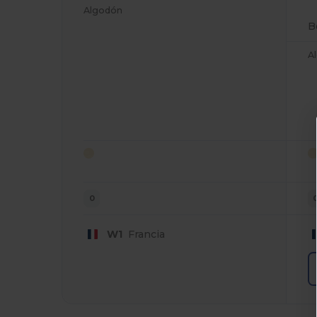
Algodón
B
A
0
W1
Francia