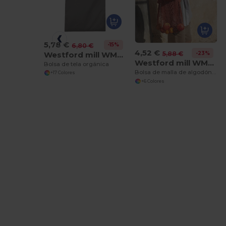
5,78 €
-15%
6,80 €
4,52 €
Westford mill WM801
-23%
5,88 €
Westford mill WM150
Bolsa de tela orgánica
Bolsa de malla de algodón orgánico
+17 Colores
+6 Colores