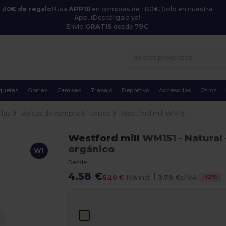
¡10€ de regalo!
Usa
APP10
en compras de +80€. Solo en nuestra
App. ¡Descárgala ya!
Envío
GRATIS
desde 79€
quetas
Gorras
Camisas
Trabajo
Deportivo
Accesorios
Otros
ilas
Bolsas de compra
Unisex
Westford mill WM151
Westford mill
WM151
- Natural
orgánico
W1
Desde
4.58 €
|
-
12
%
5.20 €
IVA incl.
3.79 €
s/IVA