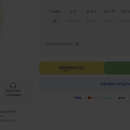
Talla
1-7
8-23
24-71
72-
6.63
6.18
5.72
5.26
0
€
€
€
Selecciones:
0
ara tus productos
Obtén un pr
Atención
Confiable
esupuesto?
200
 10:00–14:00