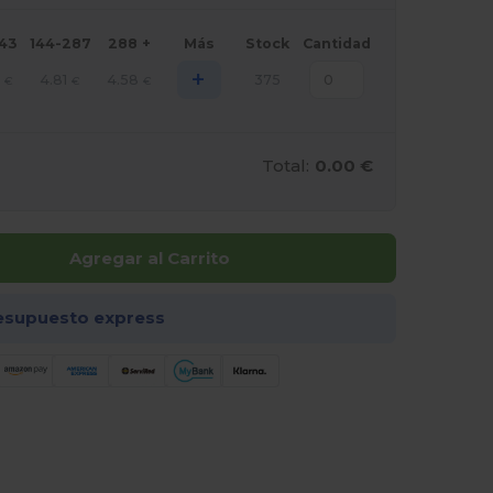
143
144-287
288 +
Más
Stock
Cantidad
+
4.81
4.58
375
€
€
€
Total:
0.00 €
Agregar al Carrito
esupuesto express