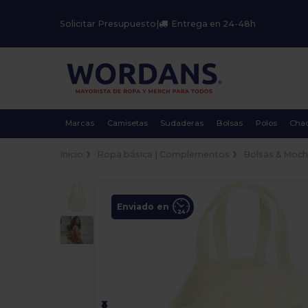
Solicitar Presupuesto
|
Entrega en 24-48h
Marcas
Camisetas
Sudaderas
Bolsas
Polos
Cha
Inicio
Ropa básica | Complementos
Bolsas & Moch
Enviado en