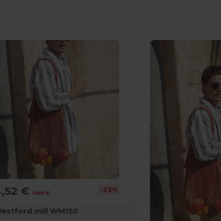
4,52 €
-23%
5,88 €
estford mill WM150