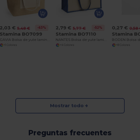
2,03 €
2,79 €
0,27 €
-63%
-52%
5,48 €
5,77 €
0,58
Stamina BO7099
Stamina BO7110
Stamina B
GAVIA Bolsa de yute laminado con bolsillo frontal y asas largas en algodón natural
NANTES Bolsa de yute laminado con dos caras de algodón ideal para marcaje y asas largas
+1 Colores
+4 Colores
+8 Colores
Mostrar todo
Preguntas frecuentes