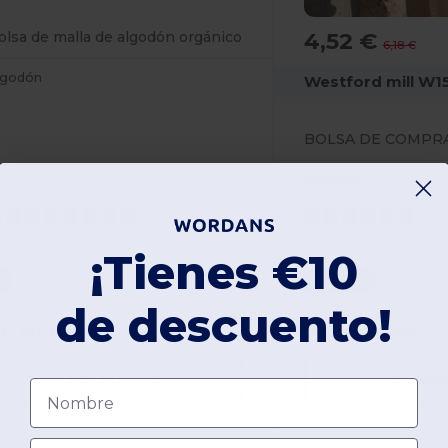
4,52 €
olsa de malla de algodón orgánico
6,18 €
lgodón
Westford mill W1
Algodón
¡Tienes €10
0
One Size
de descuento!
W1
Francia
W1
Francia
Ver artículo
Ver artí
Nombre
Email