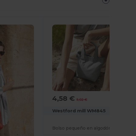
4,58 €
-9%
5,02 €
Westford mill WM845
Bolso pequeño en algodón orgánico