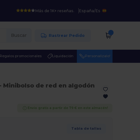
Más de 1K+ reseñas.
España
/
Es
Buscar
Rastrear Pedido
Regalos promocionales
Liquidación
¡Personalízalo!
- Minibolso de red en algodón
Envío gratis a partir de 79 € en este almacén!
Tabla de tallas