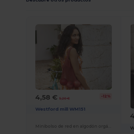
4,58 €
-12%
5,20 €
Westford mill WM151
Minibolso de red en algodón orgánico
W