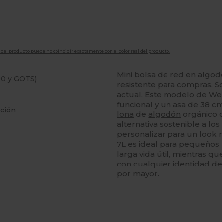
en del producto puede no coincidir exactamente con el color real del producto.
Mini bolsa de red en
algod
00 y GOTS)
resistente para compras. 
actual. Este modelo de We
funcional y un asa de 38 
ación
lona
de
algodón
orgánico c
alternativa sostenible a los
personalizar para un look 
7L es ideal para pequeños 
larga vida útil, mientras q
con cualquier identidad de
por mayor.