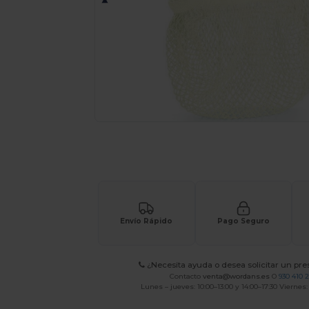
Solicita una cotización personalizada p
Envío Rápido
Pago Seguro
¿Necesita ayuda o desea solicitar un pr
Contacto
venta@wordans.es
O
930 410 
Lunes – jueves: 10:00–13:00 y 14:00–17:30 Viernes: