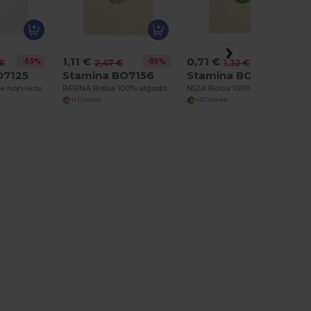
1,11 €
0,71 €
-53%
-55%
-46%
 €
2,47 €
1,32 €
O7125
Stamina BO7156
Stamina BO7160
BODEN Bolsa de non-woven de 80 g/m²
BERNA Bolsa 100% algodón orgánico de 120 g/m² con asas largas reforzadas de 70 cm
NIZA Bolsa 100% de algodón 105 g/m²
+1 Colores
+3 Colores