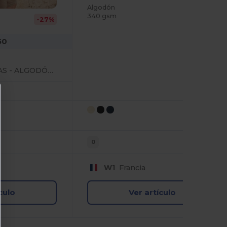
Algodón
340 gsm
-27%
50
BOLSA DE COMPRAS - ALGODÓN ORGÁNICO
0
W1
Francia
culo
Ver artículo