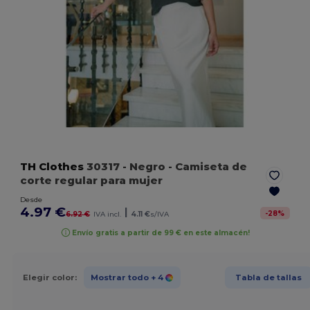
TH Clothes
30317
- Negro
- Camiseta de
corte regular para mujer
Desde
4.97 €
|
-
28
%
6.92 €
IVA incl.
4.11 €
s/IVA
Envío gratis a partir de 99 € en este almacén!
Elegir color:
Mostrar todo
+ 4
Tabla de tallas