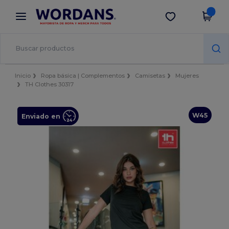
×
App de Wordans
Descargar app
¡Mejores precios en app!
Inicio
Ropa básica | Complementos
Camisetas
Mujeres
TH Clothes 30317
W45
Enviado en