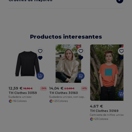
Productos interesantes
S
12,59 €
14,04 €
18,96 €
23,68 €
-34%
-41%
TH Clothes 30159
TH Clothes 30160
Sudadera unisex
Sudadera unisex, con capucha
+16 Colores
+23 Colores
4,67 €
TH Clothes 30169
Camiseta de niños unisex
+23 Colores