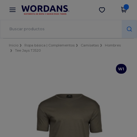
×
App de Wordans
Descargar app
¡Mejores precios en app!
Inicio
Ropa básica | Complementos
Camisetas
Hombres
Tee Jays TJ520
W1