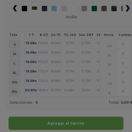
Arcilla
1-7
8-23
24-71
72-143
144-287
288 +
Más
Talla
Stock
Cantida
+
19.58
17.62
15.66
13.71
12.73
11.75
€
€
€
€
€
€
S
40
+
19.58
17.62
15.66
13.71
12.73
11.75
€
€
€
€
€
€
M
54
+
19.58
17.62
15.66
13.71
12.73
11.75
€
€
€
€
€
€
L
35
+
19.58
17.62
15.66
13.71
12.73
11.75
€
€
€
€
€
€
XL
6
+
19.58
17.62
15.66
13.71
12.73
11.75
€
€
€
€
€
€
2XL
43
+
20.93
18.84
16.75
14.66
13.61
12.56
€
€
€
€
€
€
3XL
6
Selecciones:
0
Total:
0.00 
Agregar al Carrito