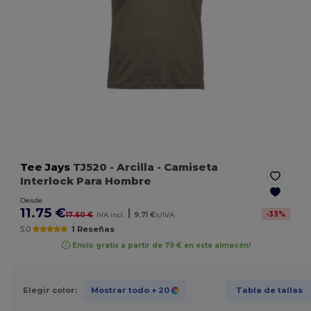
Tee Jays
TJ520
- Arcilla
- Camiseta
Interlock Para Hombre
Desde
11.75 €
|
-
33
%
17.60 €
IVA incl.
9.71 €
s/IVA
5.0
1 Reseñas
Envío gratis a partir de 79 € en este almacén!
Elegir color:
Mostrar todo
+ 20
Tabla de tallas