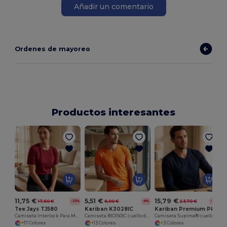
Añadir un comentario
Ordenes de mayoreo
Productos interesantes
11,75 €
5,51 €
15,79 €
17,60 €
6,00 €
23,70 €
-33%
-8%
-33%
Tee Jays TJ580
Kariban K3028IC
Kariban Premium PK306
Camiseta Interlock Para Mujer
Camiseta BIO150IC cuello de pico hombre
Camiseta Supima® cuello de pico manga larga hombre
+17 Colores
+13 Colores
+3 Colores