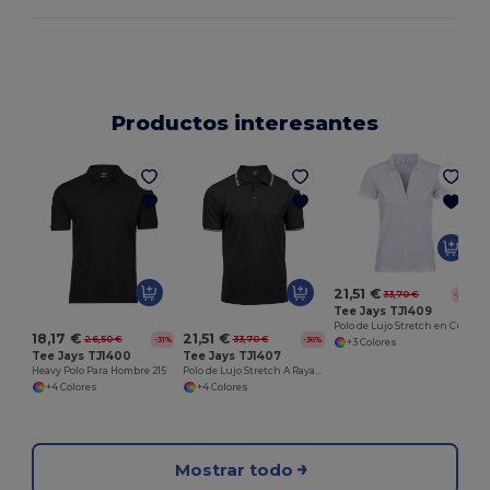
Productos interesantes
21,51 €
33,70 €
-36%
Tee Jays TJ1409
Polo de Lujo Stretch en Cuello V Para Mujer
18,17 €
21,51 €
26,50 €
33,70 €
-31%
-36%
+3 Colores
Tee Jays TJ1400
Tee Jays TJ1407
Heavy Polo Para Hombre 215
Polo de Lujo Stretch A Rayas Para Hombre
+4 Colores
+4 Colores
Mostrar todo