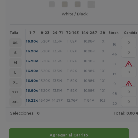
White / Black
1-7
8-23
24-71
72-143
144-287
288 +
Más
Talla
Stock
Cantida
+
16.90
15.20
13.51
11.82
10.98
10.13
€
€
€
€
€
€
XS
16
+
16.90
15.20
13.51
11.82
10.98
10.13
€
€
€
€
€
€
S
46
+
16.90
15.20
13.51
11.82
10.98
10.13
€
€
€
€
€
€
M
0
+
16.90
15.20
13.51
11.82
10.98
10.13
€
€
€
€
€
€
L
17
+
16.90
15.20
13.51
11.82
10.98
10.13
€
€
€
€
€
€
XL
0
+
16.90
15.20
13.51
11.82
10.98
10.13
€
€
€
€
€
€
2XL
48
+
18.22
16.40
14.57
12.76
11.84
10.94
€
€
€
€
€
€
3XL
20
Selecciones:
0
Total:
0.00 
Agregar al Carrito