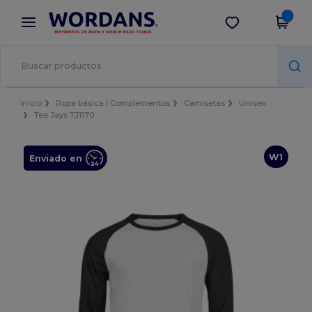
×
App de Wordans
Descargar app
¡Mejores precios en app!
Inicio
Ropa básica | Complementos
Camisetas
Unisex
Tee Jays TJ1170
W1
Enviado en