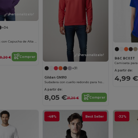
¡Personalízalo!
+34
Sudadera Unisex con Capucha de Alta Calidad Gildan
¡Personalízalo!
Comprar
0,20 €
B&C BC03T
Camiseta para
+31
A partir de:
4,99 €
Gildan GN910
Sudadera con cuello redondo para hombre
A partir de:
8,05 €
Comprar
21,20 €
-48%
Best Seller
-32%