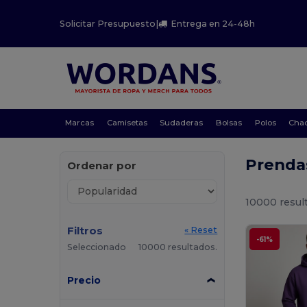
Solicitar Presupuesto
|
Entrega en 24-48h
Marcas
Camisetas
Sudaderas
Bolsas
Polos
Cha
Prenda
Ordenar por
10000 resul
Filtros
« Reset
-61%
Seleccionado
10000 resultados.
Precio