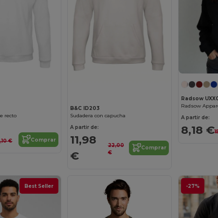
¡Personalízalo!
¡Personalízalo!
Radsow UXX
Radsow Appare
B&C ID203
e recto
Sudadera con capucha
A partir de:
8,18 €
A partir de:
1
11,98
Comprar
5,10 €
22,00
Comprar
€
€
Best Seller
-27%