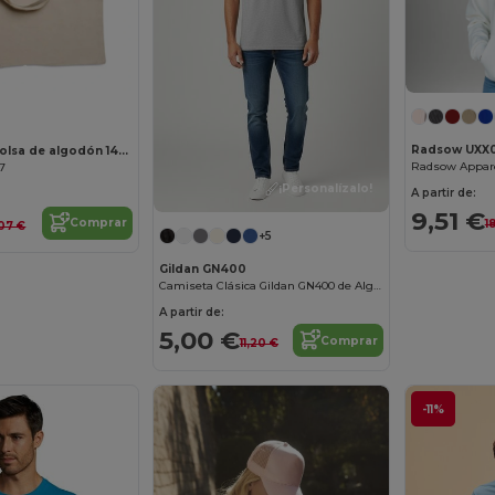
¡Personalízalo!
Radsow UXX
COTTONEL + Bolsa de algodón 140 gr / m²
67
¡Personalízalo!
A partir de:
9,51 €
Comprar
1
,07 €
+5
Gildan GN400
Camiseta Clásica Gildan GN400 de Algodón
A partir de:
5,00 €
Comprar
11,20 €
-11%