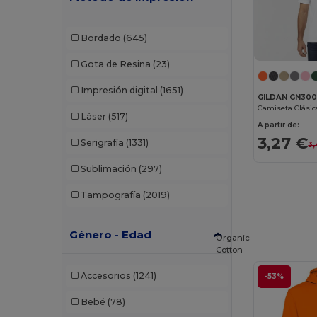
Bordado
(645)
Gota de Resina
(23)
Impresión digital
(1651)
GILDAN GN30
Camiseta Clásic
Láser
(517)
A partir de:
3,27 €
Serigrafía
(1331)
3,
Sublimación
(297)
Tampografía
(2019)
Género - Edad
Organic
Cotton
Accesorios
(1241)
-53%
Bebé
(78)