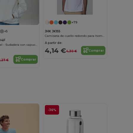
+79
JHK JK155
+5
Camiseta de cuello redondo para hombre 155
04F
A partir de:
Radsow Apparel - Sudadera con capucha London para mujer
4,14 €
Comprar
4,30 €
Comprar
8,27 €
-36%