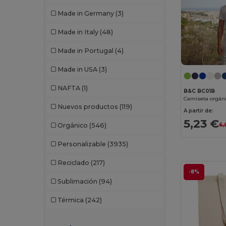
W45
(1342)
Beechfield
(358)
Made in Germany
(3)
W53
(258)
Bella+Canvas
(29)
Made in Italy
(48)
Black&Match
(20)
Made in Portugal
(4)
Branve
(8)
Made in USA
(3)
Brook Taverner
(42)
NAFTA
(1)
B&C BC01B
Buff
(3)
Nuevos productos
(119)
A partir de:
Build Your Brand
(132)
5,23 €
6,
Orgánico
(546)
CamelBak
(7)
Personalizable
(3935)
Carhartt
(12)
Reciclado
(217)
-8%
Case Logic
(18)
Sublimación
(94)
Caterpillar
(2)
Térmica
(242)
CG International
(3)