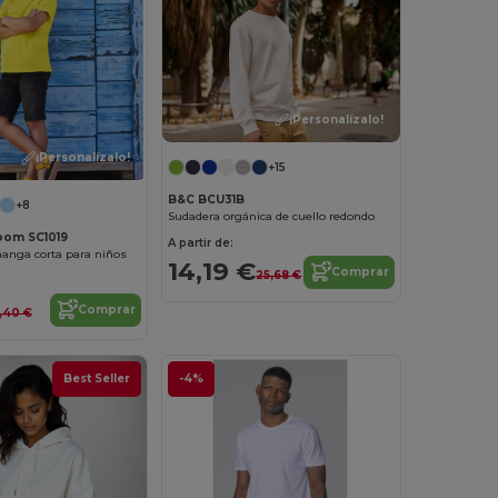
¡Personalízalo!
¡Personalízalo!
+15
B&C BCU31B
+8
Sudadera orgánica de cuello redondo
Loom SC1019
A partir de:
anga corta para niños
14,19 €
Comprar
25,68 €
Comprar
,40 €
Best Seller
-4%