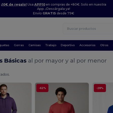
¡10€ de regalo!
Usa
APP10
en compras de +80€. Solo en nuestra
App. ¡Descárgala ya!
Envío
GRATIS
desde 79€
quetas
Gorras
Camisas
Trabajo
Deportivo
Accesorios
Otros
s Básicas
al por mayor y al por menor
tados.
-62%
-28%