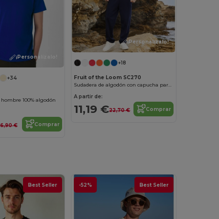
¡Personalízalo!
¡Personalízalo!
+18
Fruit of the Loom SC270
+34
Sudadera de algodón con capucha para hombre
A partir de:
 hombre 100% algodón
11,19 €
Comprar
22,70 €
Comprar
6,90 €
Best Seller
-52%
Best Seller