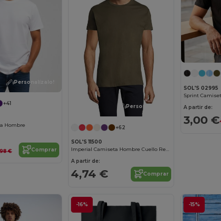
¡Personalízalo!
SOL'S 02995
Sprint Camise
+41
¡Personalízalo!
A partir de:
3,00 €
da Hombre
+62
SOL'S 11500
Imperial Camiseta Hombre Cuello Redondo
Comprar
,98 €
A partir de:
4,74 €
Comprar
-16%
-15%