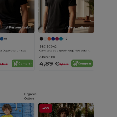
¡Personalízalo!
¡Personalízalo!
+9
+12
B&C BC042
ta Deportiva Unisex
Camiseta de algodón orgánico para hombre
A partir de:
4,89 €
Comprar
Comprar
4,13 €
8,50 €
Organic
Cotton
-45%