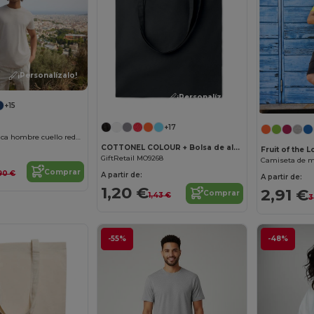
¡Personalízalo!
¡Personalízalo!
+15
+17
Camiseta orgánica hombre cuello redondo 150
COTTONEL COLOUR + Bolsa de algodón 140 gr / m²
Fruit of the 
GiftRetail MO9268
Camiseta de m
Comprar
90 €
A partir de:
A partir de:
1,20 €
2,91 €
Comprar
1,43 €
3
-55%
-48%