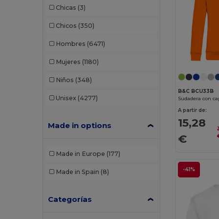
Chicas
(3)
Chicos
(350)
Hombres
(6471)
Mujeres
(1180)
Niños
(348)
B&C BCU33B
Unisex
(4277)
Sudadera con ca
A partir de:
15,28
Made in options
€
Made in Europe
(177)
-41%
Made in Spain
(8)
Categorías