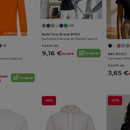
¡Personalízalo!
+39
¡Personalízalo!
Build Your Brand BY102
Camiseta Oversize de Algodón para Estilo Urbano
A partir de:
+15
9,16 €
Comprar
14,40 €
B&C BC02T
pucha orgánica
Camiseta 100%
A partir de:
3,65 €
32,54
Comprar
€
-46%
-47%