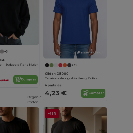
+5
¡Personalízalo!
03F
l - Sudadera Paris Mujer
+39
Gildan GI5000
Camiseta de algodón Heavy Cotton
Comprar
5,52 €
A partir de:
4,23 €
Comprar
Organic
Cotton
-42%