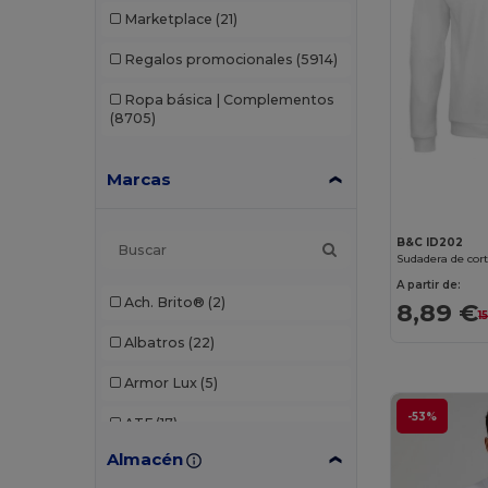
Marketplace
(21)
Regalos promocionales
(5914)
Ropa básica | Complementos
(8705)
Marcas
B&C ID202
Sudadera de cort
A partir de:
Ach. Brito®
(2)
8,89 €
1
Albatros
(22)
Armor Lux
(5)
-53%
ATF
(17)
Almacén
Atlantis
(102)