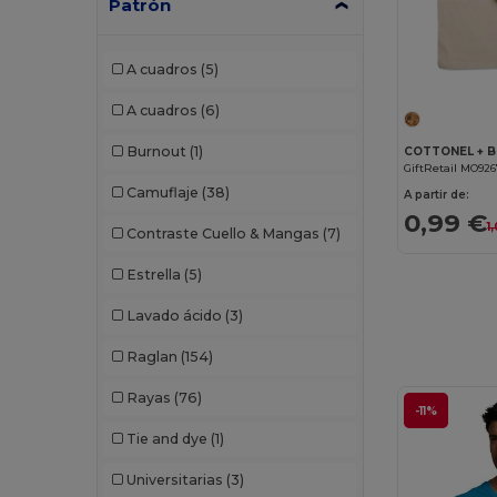
Patrón
Cherokee
(4)
Chipolo
(2)
A cuadros
(5)
Clubclass
(20)
A cuadros
(6)
Craghoppers
(14)
Burnout
(1)
GiftRetail MO92
Crocs
(3)
Camuflaje
(38)
A partir de:
Dickies
(8)
0,99 €
1
Contraste Cuello & Mangas
(7)
Dickies Medical
(5)
Estrella
(5)
Digital Transfer
(2)
Lavado ácido
(3)
Ecologie
(8)
Raglan
(154)
Egotier
(1257)
Rayas
(76)
-11%
EgotierPro
(973)
Tie and dye
(1)
Ekston
(10)
Universitarias
(3)