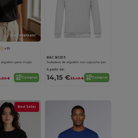
¡Personalízalo!
¡Personalízalo!
+35
B&C BCID3
 algodón para mujer
Sudadera de algodón con capucha para hombre y mujer
A partir de:
14,15 €
Comprar
Comprar
6,00 €
33,40 €
Best Seller