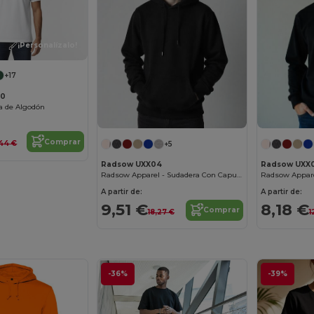
¡Personalízalo!
+17
00
a de Algodón
Comprar
44 €
+5
Radsow UXX04
Radsow UXX
Radsow Apparel - Sudadera Con Capucha London Hombre
A partir de:
A partir de:
9,51 €
8,18 €
Comprar
18,27 €
1
-36%
-39%