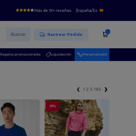
Más de 1K+ reseñas.
España
/
Es
Buscar
Rastrear Pedido
Regalos promocionales
Liquidación
¡Personalízalo!
1
2
3
193
-51%