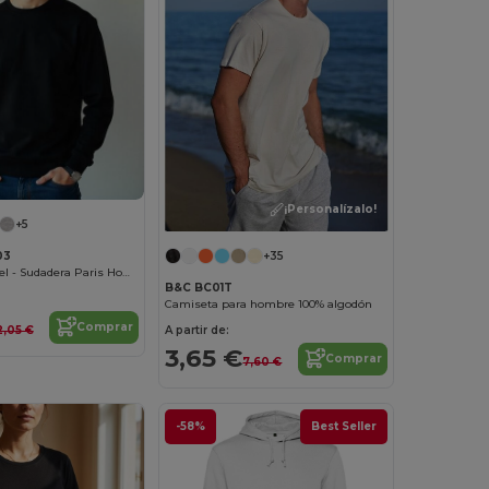
¡Personalízalo!
+5
+35
03
Radsow Apparel - Sudadera Paris Hombre
B&C BC01T
Camiseta para hombre 100% algodón
Comprar
2,05 €
A partir de:
3,65 €
Comprar
7,60 €
-58%
Best Seller