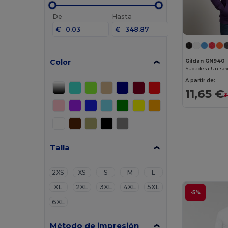
De
Hasta
€
€
Color
Gildan GN940
A partir de:
11,65 €
3
Talla
2XS
XS
S
M
L
XL
2XL
3XL
4XL
5XL
-5%
6XL
Método de impresión