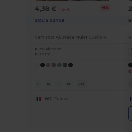
4,38 €
-6%
4,64 €
SOL'S 02758
S
Camiseta Ajustada Mujer Cuello Redondo Algodón
100% algodón
1
150 gsm
1
S
M
L
XL
2XL
W2
Francia