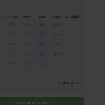
143
144-287
288 +
Más
Stock
Cantidad
+
5.59
5.33
999+
€
€
€
+
5.59
5.33
999+
€
€
€
+
5.59
5.33
999+
€
€
€
+
5.59
5.33
847
€
€
€
+
5.59
5.33
609
€
€
€
Total:
0.00 €
Agregar al Carrito