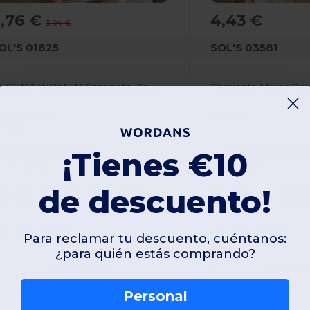
2,76 €
4,43 €
3,94 €
OL'S 01825
SOL'S 03581
REGENT WOMEN Camiseta De Mujer Cuello Redondo
00% algodón
Algodón
50 gsm
¡Tienes €10
+20 Colores
+20 Colores
de descuento!
S
M
L
XL
2XL
3XL
S
M
L
XL
W2
Francia
W2
Francia
Para reclamar tu descuento, cuéntanos:
¿para quién estás comprando?
Ver artículo
Ver artí
Personal