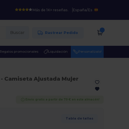
Más de 1K+ reseñas.
España
/
Es
Buscar
Rastrear Pedido
Regalos promocionales
Liquidación
¡Personalízalo!
- Camiseta Ajustada Mujer
Envío gratis a partir de 79 € en este almacén!
Tabla de tallas