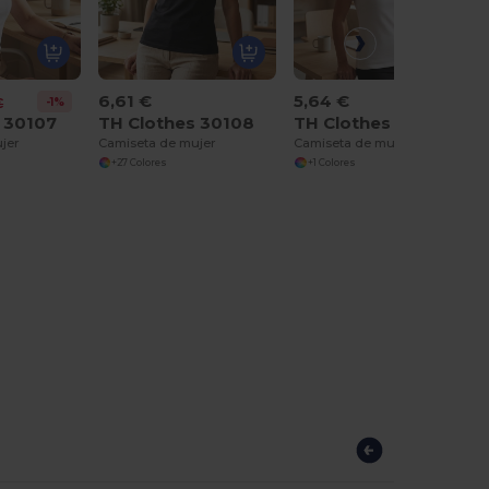
6,61 €
5,64 €
-1%
€
 30107
TH Clothes 30108
TH Clothes 30113
jer
Camiseta de mujer
Camiseta de mujer
+27 Colores
+1 Colores