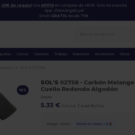
¡10€ de regalo!
Usa
APP10
en compras de +80€. Solo en nuestra
App. ¡Descárgala ya!
Envío
GRATIS
desde 79€
quetas
Gorras
Camisas
Trabajo
Deportivo
Accesorios
Otros
Mujeres
SOL'S 02758
SOL'S
02758
- Carbón Melange
Cuello Redondo Algodón
W2
Desde
5.33 €
|
IVA incl.
4.40 €
s/IVA
Elegir color:
Mostrar todo
+ 6