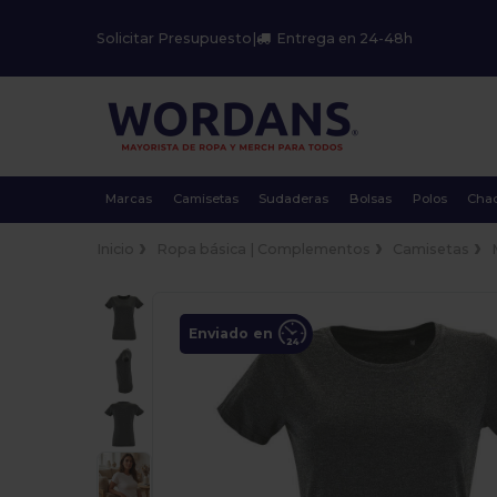
Solicitar Presupuesto
|
Entrega en 24-48h
Marcas
Camisetas
Sudaderas
Bolsas
Polos
Cha
Inicio
Ropa básica | Complementos
Camisetas
Enviado en