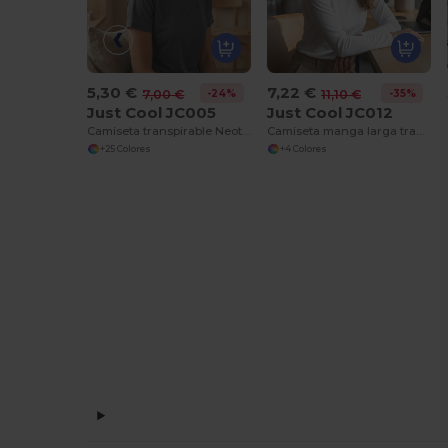
5,30 €
7,22 €
-24%
-35%
7,00 €
11,10 €
Just Cool JC005
Just Cool JC012
Camiseta transpirable Neoteric™ para mujer
Camiseta manga larga transpirable neoteric™ mujer
+25 Colores
+4 Colores