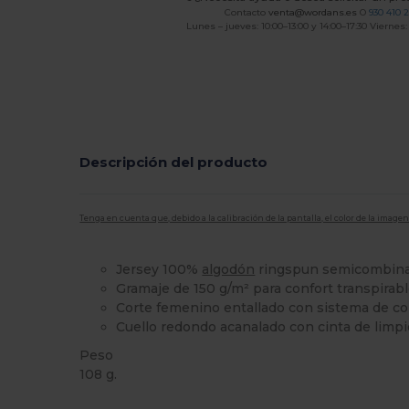
Contacto
venta@wordans.es
O
930 410 
Lunes – jueves: 10:00–13:00 y 14:00–17:30 Viernes:
Descripción del producto
Tenga en cuenta que, debido a la calibración de la pantalla, el color de la imag
Jersey 100%
algodón
ringspun semicombin
Gramaje de 150 g/m² para confort transpirab
Corte femenino entallado con sistema de co
Cuello redondo acanalado con cinta de limpi
Peso
108 g.
Alto stock
Personalizable