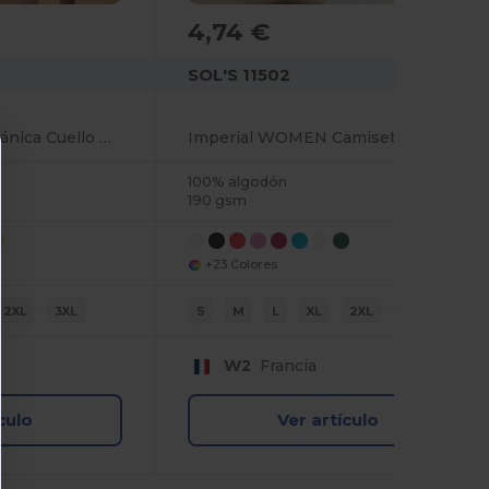
4,74 €
SOL'S 11502
Camiseta Mujer Orgánica Cuello Redondo Ajustada
Imperial WOMEN Camiseta Mujer Cuello Redondo
100% algodón
190 gsm
+23 Colores
2XL
3XL
S
M
L
XL
2XL
3XL
W2
Francia
culo
Ver artículo