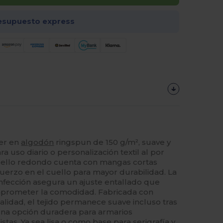
esupuesto express
jer en
algodón
ringspun de 150 g/m², suave y
a uso diario o personalización textil al por
uello redondo cuenta con mangas cortas
uerzo en el cuello para mayor durabilidad. La
nfección asegura un ajuste entallado que
omprometer la comodidad. Fabricada con
alidad, el tejido permanece suave incluso tras
una opción duradera para armarios
istas. Ya sea lisa o como base para
serigrafía
y