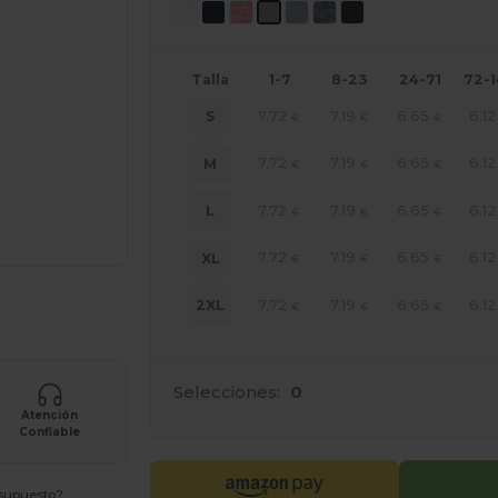
Talla
1-7
8-23
24-71
72-
7.72
7.19
6.65
6.12
S
€
€
€
7.72
7.19
6.65
6.12
M
€
€
€
7.72
7.19
6.65
6.12
L
€
€
€
7.72
7.19
6.65
6.12
XL
€
€
€
e AQUÍ!
7.72
7.19
6.65
6.12
2XL
€
€
€
Selecciones:
0
Atención
Confiable
esupuesto?