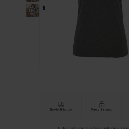
¡Personaliza tu producto onlin
Envío Rápido
Pago Seguro
¿Necesita ayuda o desea solicitar un pr