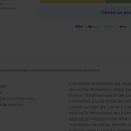
200
 10:00–14:00
Obtén un pr
en del producto puede no coincidir exactamente con el color real del producto.
Camiseta entallada de mu
ado
de corte femenino, ideal par
le
mayor. Esta camiseta de c
rte y confección
cómodas y una cinta de ref
eza interior
construcción de corte y co
realza la feminidad sin c
algodón
ringspun de alta c
múltiples lavados, siendo 
individuales y stocks mayor