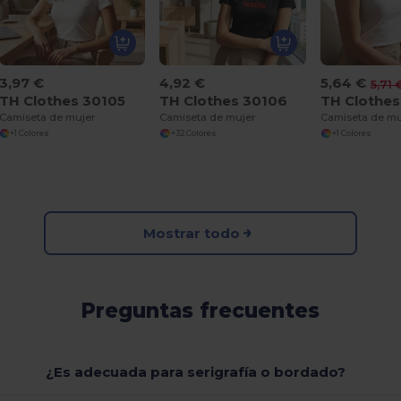
3,97 €
4,92 €
5,64 €
5,71 
TH Clothes 30105
TH Clothes 30106
TH Clothes
Camiseta de mujer
Camiseta de mujer
Camiseta de mu
+1 Colores
+32 Colores
+1 Colores
Mostrar todo
Preguntas frecuentes
¿Es adecuada para serigrafía o bordado?