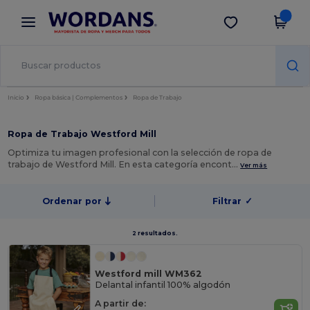
×
App de Wordans
Descargar app
¡Mejores precios en app!
Inicio
Ropa básica | Complementos
Ropa de Trabajo
Ropa de Trabajo Westford Mill
Optimiza tu imagen profesional con la selección de ropa de
trabajo de Westford Mill. En esta categoría encont…
Ver más
Ordenar por
Filtrar
✓
2 resultados.
Westford mill WM362
Delantal infantil 100% algodón
A partir de: