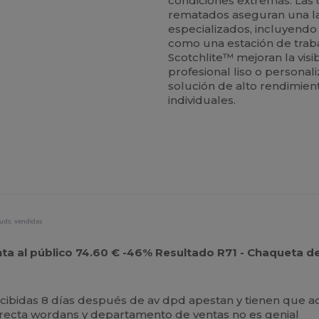
condiciones extremas. Las 
rematados aseguran una larg
especializados, incluyendo 
como una estación de traba
Scotchlite™ mejoran la visi
profesional liso o persona
solución de alto rendimien
individuales.
uds. vendidas
enta al público 74.60 € -46% Resultado R71 - Chaqueta
recibidas 8 días después de av dpd apestan y tienen que a
a directa wordans y departamento de ventas no es genial