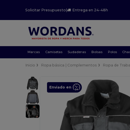
Solicitar Presupuesto
|
Entrega en 24-48h
Marcas
Camisetas
Sudaderas
Bolsas
Polos
Cha
Inicio
Ropa básica | Complementos
Ropa de Traba
Enviado en