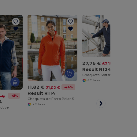
27,76 €
-56%
63,15 €
Result R124
Chaqueta Softshell Workwear Antidesgarros
+3 Colores
11,82 €
-44%
21,02 €
Result R114
-41%
5 €
Chaqueta de Forro Polar Súper Cálida y Ligera
A
+7 Colores
ctive