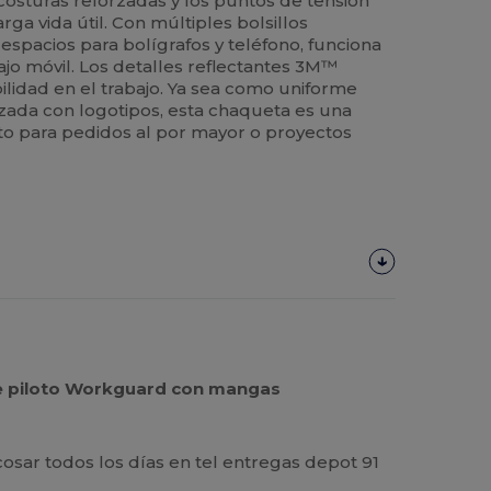
costuras reforzadas y los puntos de tensión
a vida útil. Con múltiples bolsillos
espacios para bolígrafos y teléfono, funciona
jo móvil. Los detalles reflectantes 3M™
bilidad en el trabajo. Ya sea como uniforme
lizada con logotipos, esta chaqueta es una
to para pedidos al por mayor o proyectos
 de piloto Workguard con mangas
cosar todos los días en tel entregas depot 91