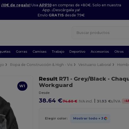
¡10€ de regalo!
Usa
APP10
en compras de +80€. Solo en nuestra
App. ¡Descárgala ya!
Envío
GRATIS
desde 79€
quetas
Gorras
Camisas
Trabajo
Deportivo
Accesorios
Otros
jo
Ropa de Construcción & High - Vis
Vestuario Laboral
Homb
Result
R71
- Grey/Black
- Chaqu
Workguard
W1
Desde
38.64 €
|
-
4
74.60 €
IVA incl.
31.93 €
s/IVA
Elegir color:
Mostrar todo
+ 3