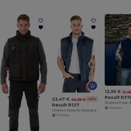
12,55 €
21,4
Result R37
23,47 €
-42%
40,35 €
Chaleco Polar A
Result R127
+5 Colores
Chaleco Aislante Ripstop para Climas Adversos
+5 Colores