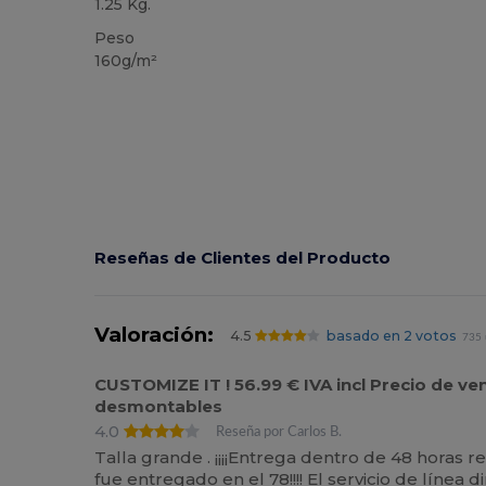
1.25 Kg.
Peso
160g/m²
Reseñas de Clientes del Producto
Valoración:
4.5
basado en 2 votos
735 
CUSTOMIZE IT ! 56.99 € IVA incl Precio de v
desmontables
4.0
Reseña por Carlos B.
Talla grande . ¡¡¡¡Entrega dentro de 48 horas 
fue entregado en el 78!!!! El servicio de líne