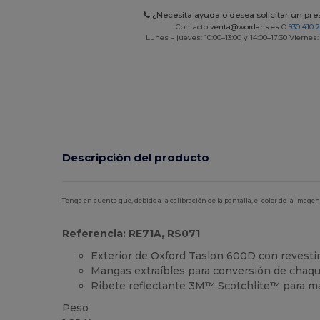
¿Necesita ayuda o desea solicitar un pr
Contacto
venta@wordans.es
O
930 410 
Lunes – jueves: 10:00–13:00 y 14:00–17:30 Viernes:
Descripción del producto
Tenga en cuenta que, debido a la calibración de la pantalla, el color de la imag
Referencia: RE71A, RS071
Exterior de Oxford Taslon 600D con revest
Mangas extraíbles para conversión de chaqu
Ribete reflectante 3M™ Scotchlite™ para m
Peso