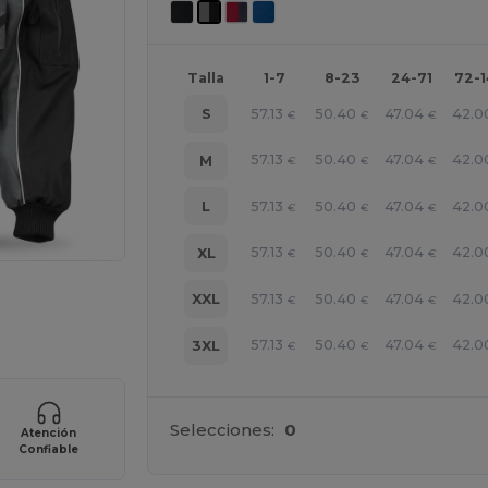
Talla
1-7
8-23
24-71
72-
57.13
50.40
47.04
42.0
S
€
€
€
57.13
50.40
47.04
42.0
M
€
€
€
57.13
50.40
47.04
42.0
L
€
€
€
57.13
50.40
47.04
42.0
XL
€
€
€
ara tus productos
57.13
50.40
47.04
42.0
XXL
€
€
€
57.13
50.40
47.04
42.0
3XL
€
€
€
Selecciones:
0
Atención
Confiable