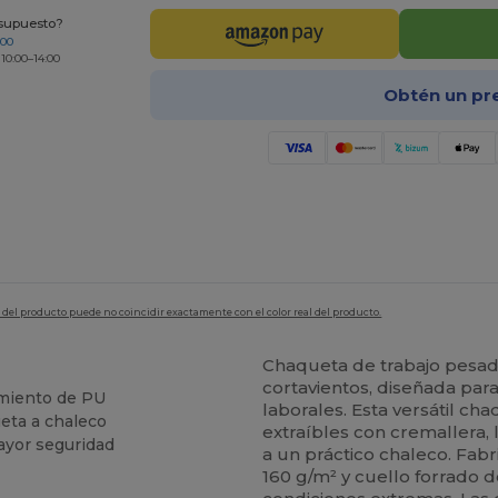
esupuesto?
200
 10:00–14:00
Obtén un pr
en del producto puede no coincidir exactamente con el color real del producto.
Chaqueta de trabajo pesad
cortavientos, diseñada par
imiento de PU
laborales. Esta versátil 
eta a chaleco
extraíbles con cremallera,
ayor seguridad
a un práctico chaleco. F
160 g/m² y cuello forrado d