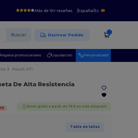
Más de 1K+ reseñas.
España
/
Es
Buscar
Rastrear Pedido
Regalos promocionales
Liquidación
¡Personalízalo!
res
Result R71
eta De Alta Resistencia
Envío gratis a partir de 79 € en este almacén!
8
%
Tabla de tallas