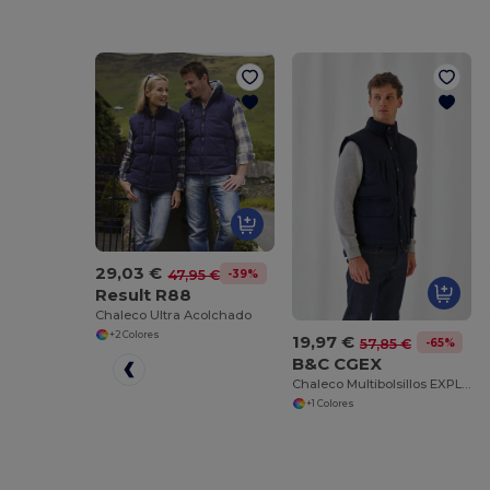
29,03 €
-39%
47,95 €
Result R88
Chaleco Ultra Acolchado
+2 Colores
19,97 €
-65%
57,85 €
B&C CGEX
Chaleco Multibolsillos EXPLORER
+1 Colores