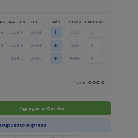
143
144-287
288 +
Más
Stock
Cantidad
+
3.58
3.41
660
€
€
€
+
3.58
3.41
586
€
€
€
+
3.58
3.41
999+
€
€
€
Total:
0.00 €
Agregar al Carrito
esupuesto express