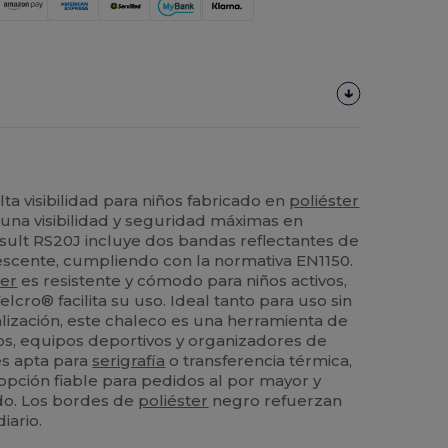
a visibilidad para niños fabricado en
poliéster
una visibilidad y seguridad máximas en
esult RS20J incluye dos bandas reflectantes de
scente, cumpliendo con la normativa EN1150.
ter
es resistente y cómodo para niños activos,
lcro® facilita su uso. Ideal tanto para uso sin
ización, este chaleco es una herramienta de
ios, equipos deportivos y organizadores de
 es apta para
serigrafía
o transferencia térmica,
 opción fiable para pedidos al por mayor y
do. Los bordes de
poliéster
negro refuerzan
iario.