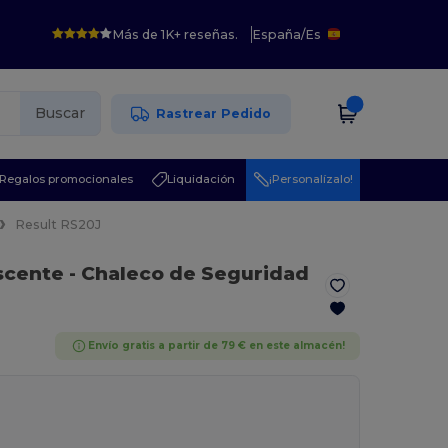
Más de 1K+ reseñas.
España
/
Es
Buscar
Rastrear Pedido
Regalos promocionales
Liquidación
¡Personalízalo!
Result RS20J
escente
- Chaleco de Seguridad
Envío gratis a partir de 79 € en este almacén!