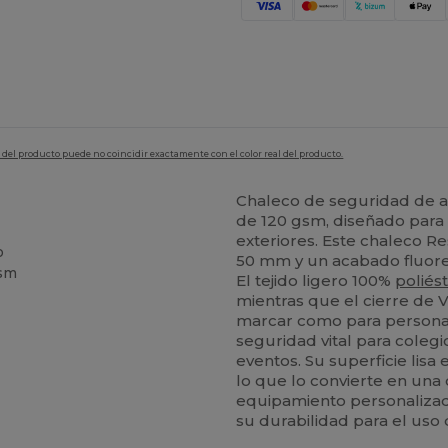
en del producto puede no coincidir exactamente con el color real del producto.
Chaleco de seguridad de alt
de 120 gsm, diseñado para 
C
exteriores. Este chaleco R
o
50 mm y un acabado fluore
gsm
El tejido ligero 100%
poliés
mientras que el cierre de Ve
marcar como para personal
seguridad vital para coleg
eventos. Su superficie lisa
lo que lo convierte en una
equipamiento personaliza
su durabilidad para el uso d