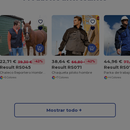
44,96 €
22,71 €
38,64 €
-42%
-42%
77,
39,30 €
66,80 €
Result RS0
Result RS045
Result RS071
Chaleco Reportero Hombre 8 Bolsillos
Chaqueta piloto hombre
+4 Colores
+5 Colores
+7 Colores
Mostrar todo