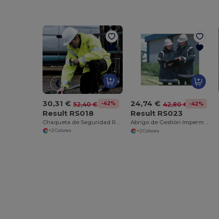
30,31 €
24,74 €
-42%
-42%
52,40 €
42,80 €
Result RS018
Result RS023
Chaqueta de Seguridad Reflectante con Aislamiento
Abrigo de Gestión Impermeable y Reflectante
+2 Colores
+2 Colores