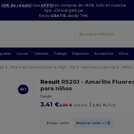
¡10€ de regalo!
Usa
APP10
en compras de +80€. Solo en nuestra
App. ¡Descárgala ya!
Envío
GRATIS
desde 79€
quetas
Gorras
Camisas
Trabajo
Deportivo
Accesorios
Otros
jo
Ropa de Construcción & High - Vis
Vestuario Laboral
Niños
Result
RS20J
- Amarillo Fluor
para niños
W1
Desde
3.41 €
|
3.56 €
IVA incl.
2.82 €
s/IVA
Elegir color:
Mostrar todo
+ 1