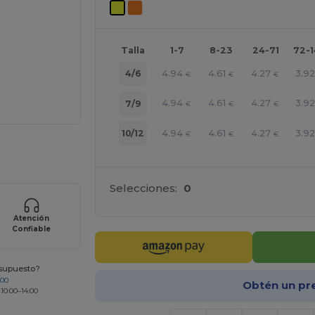
Talla
1-7
8-23
24-71
72-
4.94
4.61
4.27
3.92
4/6
€
€
€
4.94
4.61
4.27
3.92
7/9
€
€
€
4.94
4.61
4.27
3.92
10/12
€
€
€
ara tus productos
Selecciones:
0
Atención
Confiable
esupuesto?
200
Obtén un pr
 10:00–14:00