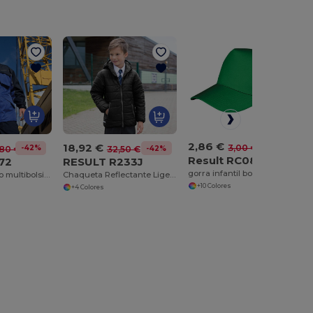
2,86 €
18,92 €
-5%
3,00 €
-42%
80 €
-42%
32,50 €
Result RC084J
72
RESULT R233J
gorra infantil boston
Parka de trabajo multibolsillos para hombre
Chaqueta Reflectante Ligera y Compacta con Capucha
+10 Colores
+4 Colores