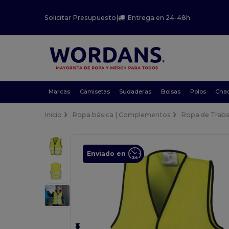
Solicitar Presupuesto
|
Entrega en 24-48h
Marcas
Camisetas
Sudaderas
Bolsas
Polos
Cha
Inicio
Ropa básica | Complementos
Ropa de Traba
Enviado en