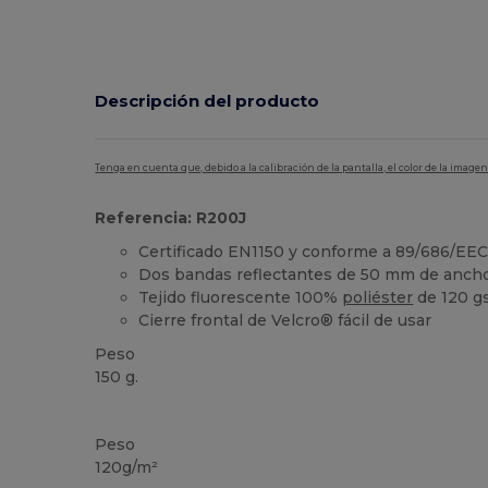
Descripción del producto
Tenga en cuenta que, debido a la calibración de la pantalla, el color de la imag
Referencia: R200J
Certificado EN1150 y conforme a 89/686/EE
Dos bandas reflectantes de 50 mm de anch
Tejido fluorescente 100%
poliéster
de 120 
Cierre frontal de Velcro® fácil de usar
Peso
150 g.
Alto stock
Peso
120g/m²