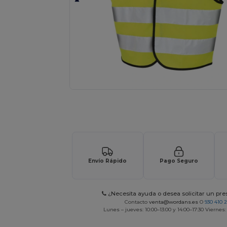
Solicita una cotización personalizada p
Envío Rápido
Pago Seguro
¿Necesita ayuda o desea solicitar un pr
Contacto
venta@wordans.es
O
930 410 
Lunes – jueves: 10:00–13:00 y 14:00–17:30 Viernes: