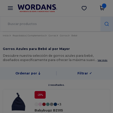
×
App de Wordans
Descargar app
¡Mejores precios en app!
Inicio
Ropa básica | Complementos
Gorras
Gorros
Bebé
Gorros Azules para Bebé al por Mayor
Descubre nuestra selección de gorros azules para bebé,
diseñados específicamente para ofrecer la máxima suavi…
Ver más
Ordenar por
Filtrar
✓
2 resultados.
-21%
+3
Babybugz BZ015