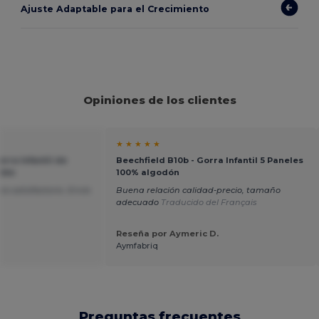
Ajuste Adaptable para el Crecimiento
Opiniones de los clientes
★ ★ ★ ★ ★
rra Infantil de
Beechfield B10b - Gorra Infantil 5 Paneles
able
100% algodón
io satisfactorio. Envío
Buena relación calidad-precio, tamaño
adecuado
Traducido del Français
Reseña por Aymeric D.
Aymfabriq
Preguntas frecuentes