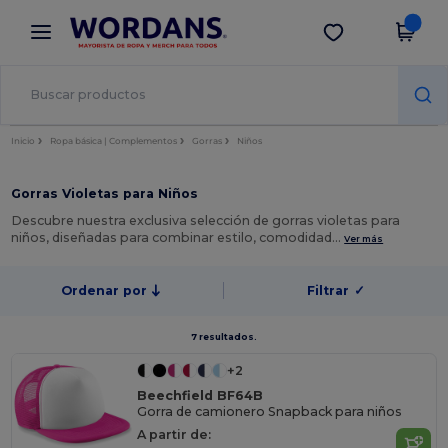
×
App de Wordans
Descargar app
¡Mejores precios en app!
Inicio
Ropa básica | Complementos
Gorras
Niños
Gorras Violetas para Niños
Descubre nuestra exclusiva selección de gorras violetas para
niños, diseñadas para combinar estilo, comodidad…
Ver más
Ordenar por
Filtrar
✓
7 resultados.
+2
Beechfield BF64B
Gorra de camionero Snapback para niños
A partir de: