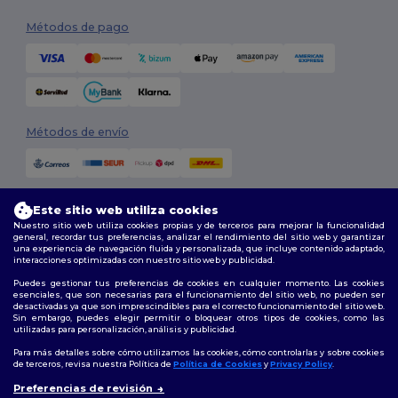
Métodos de pago
Métodos de envío
Este sitio web utiliza cookies
Nuestro sitio web utiliza cookies propias y de terceros para mejorar la funcionalidad
general, recordar tus preferencias, analizar el rendimiento del sitio web y garantizar
una experiencia de navegación fluida y personalizada, que incluye contenido adaptado,
interacciones optimizadas con nuestro sitio web y publicidad.
Síguenos
Puedes gestionar tus preferencias de cookies en cualquier momento. Las cookies
esenciales, que son necesarias para el funcionamiento del sitio web, no pueden ser
desactivadas ya que son imprescindibles para el correcto funcionamiento del sitio web.
Sin embargo, puedes elegir permitir o bloquear otros tipos de cookies, como las
utilizadas para personalización, análisis y publicidad.
2026. Todos los derechos reservados
Términos y Condiciones
|
Política de personalización
|
Política de
Para más detalles sobre cómo utilizamos las cookies, cómo controlarlas y sobre cookies
Privacidad
|
Política de Cookies
|
Mapa del sitio
de terceros, revisa nuestra Política de
Política de Cookies
y
Privacy Policy
.
👋
Hola
Preferencias de revisión
Si tienes dudas o preguntas,