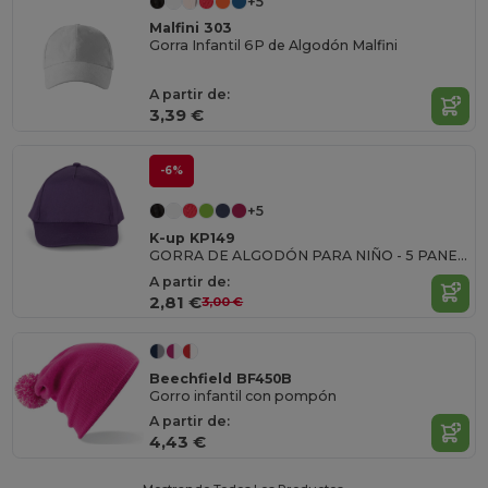
+5
Malfini 303
Gorra Infantil 6P de Algodón Malfini
A partir de:
3,39 €
-6%
+5
K-up KP149
GORRA DE ALGODÓN PARA NIÑO - 5 PANELES
A partir de:
2,81 €
3,00 €
Beechfield BF450B
Gorro infantil con pompón
A partir de:
4,43 €