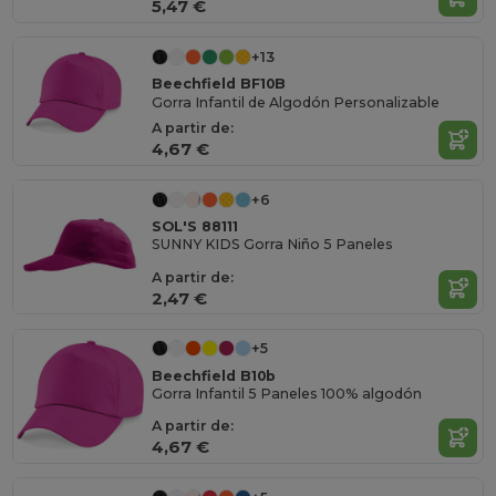
5,47 €
+13
Beechfield BF10B
Gorra Infantil de Algodón Personalizable
A partir de:
4,67 €
+6
SOL'S 88111
SUNNY KIDS Gorra Niño 5 Paneles
A partir de:
2,47 €
+5
Beechfield B10b
Gorra Infantil 5 Paneles 100% algodón
A partir de:
4,67 €