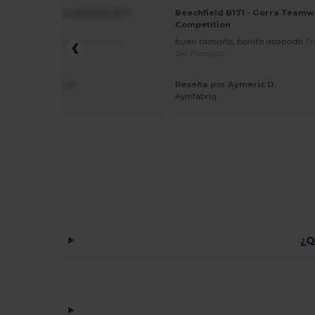
ield B15 - Gorra Ultimate de 5
Beechfield B171 - Gorra Teamw
s
Competition
s a buen precio
Traducido del
buen tamaño, bonito acabado
Tr
is
del Français
 por Géraldine G.
Reseña por Aymeric D.
erie
Aymfabriq
¿Q