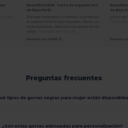
ear
Beechfield B58 - Gorra de Algodón Dril
Beechfiel
de Bajo Perfil
de Bajo Pe
aducido
Entrega impecable y a tiempo. El producto
¡¡¡Gran gor
es exactamente lo que buscaba. Tienen un
Traducido
corte entallado, ideal para la cabeza de las
niñas.
Traducido del Français
Reseña por ANNE D.
Reseña p
Preguntas frecuentes
ué tipos de gorras negras para mujer están disponible
¿Son estas gorras adecuadas para personalización?