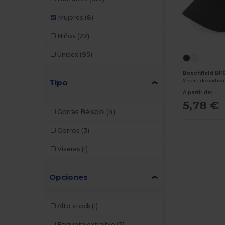
Mujeres
(8)
Niños
(22)
Unisex
(95)
Beechfield BF
Visera deportiv
Tipo
A partir de:
5,78 €
Gorras Béisbol
(4)
Gorros
(3)
Viseras
(1)
Opciones
Alto stock
(1)
Etiqueta extraíble
(3)