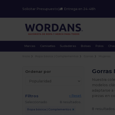
Solicitar Presupuesto
|
Entrega en 24-48h
Marcas
Camisetas
Sudaderas
Bolsas
Polos
Cha
Inicio
Ropa básica | Complementos
Gorras
Mujeres
Gorras 
Ordenar por
Nuestra col
modelos clás
adaptarse a 
Filtros
piezas en co
« Reset
Seleccionado
8 resultados.
8 resultados
Ropa básica | Complementos