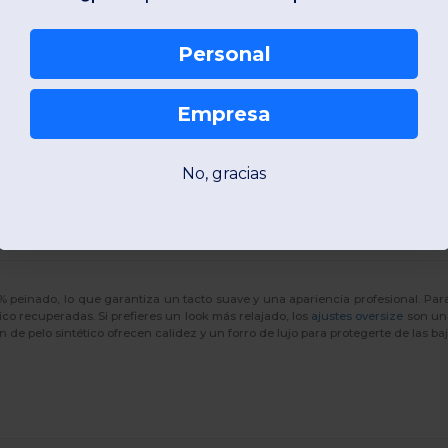
Personal
Empresa
 accesorio; son una declaración de estilo y una herramienta funcional indi
l bajo hasta la robustez de los diseños de estilo militar, siempre manten
No, gracias
peinado, lo que garantiza un tacto suave y una apariencia profesional. Pa
tico recuperadas. Si prefieres un look más relajado, los
ajustes oversize
son una
 de pelo sintético ofrecen calidez y un forro de lujo para protegerte de las ba