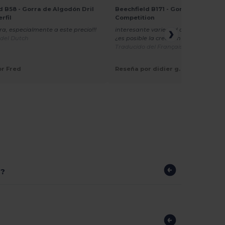
d B58 - Gorra de Algodón Dril
Beechfield B171 - Gorra Teamwea
rfil
Competition
ra, especialmente a este precio!!!
interesante variedad de formas y col
 del Dutch
¿es posible la creación de marcas?
Traducido del Français
or Fred
Reseña por didier g.
s?