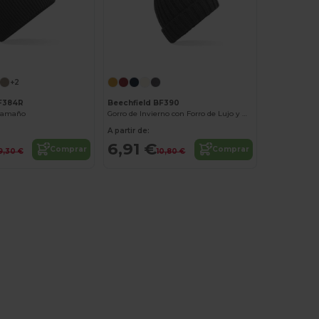
+2
BF384R
Beechfield BF390
 tamaño
Gorro de Invierno con Forro de Lujo y Pom Pom
A partir de:
6,91 €
Comprar
Comprar
9,30 €
10,80 €