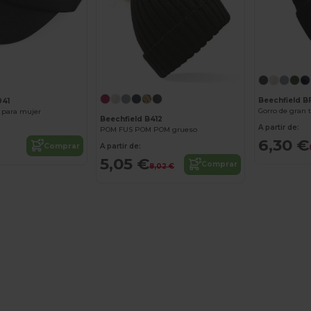
Beechfield 
041
Gorro de gran
a para mujer
Beechfield B412
A partir de:
POM FUS POM POM grueso
6,30 €
Comprar
A partir de:
5,05 €
Comprar
8,02 €