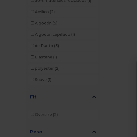
50% materiales reciclados
(1)
Acrílico
(2)
Algodón
(5)
Algodón cepillado
(1)
de Punto
(3)
Elastane
(1)
polyester
(2)
Suave
(1)
Fit
Oversize
(2)
Peso