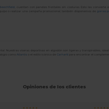
Beechfield
, cuentan con paneles frontales sin costuras. Esto las convierte
n equipo o realizar una campaña promocional, también disponemos de
gorras p
l. Nuestras viseras deportivas en algodón son ligeras y transpirables, ideal
estigio como
Atlantis
o el estilo icónico de
Carhartt
para encontrar el complemen
Opiniones de los clientes
★ ★ ★ ★ ★
★ ★ ★ ★ ★