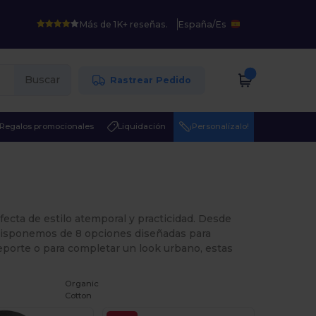
Más de 1K+ reseñas.
España
/
Es
Buscar
Rastrear Pedido
Regalos promocionales
Liquidación
¡Personalízalo!
ecta de estilo atemporal y practicidad. Desde
, disponemos de 8 opciones diseñadas para
 deporte o para completar un look urbano, estas
Organic
Cotton