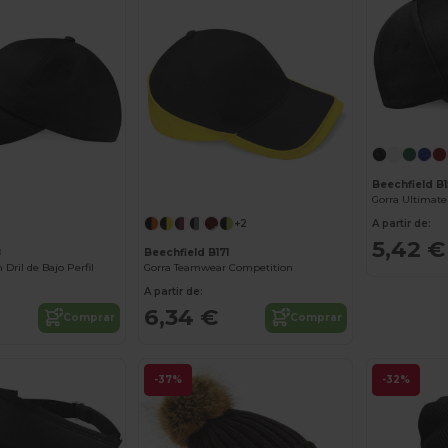
Beechfield B1
Gorra Ultimate
+2
A partir de:
5,42 €
8
Beechfield B171
 Dril de Bajo Perfil
Gorra Teamwear Competition
A partir de:
6,34 €
Comprar
Comprar
-37%
-32%