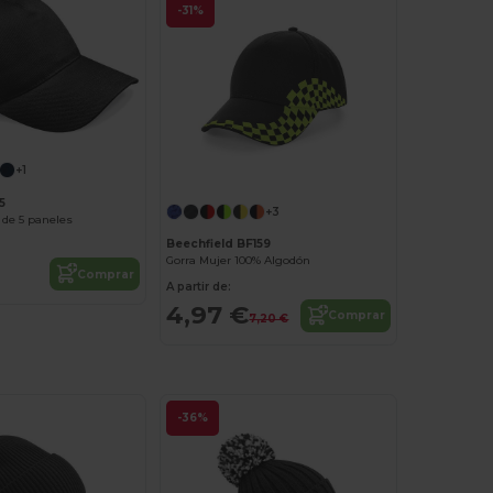
-31%
+1
5
+3
 de 5 paneles
Beechfield BF159
Gorra Mujer 100% Algodón
Comprar
A partir de:
4,97 €
Comprar
7,20 €
-36%