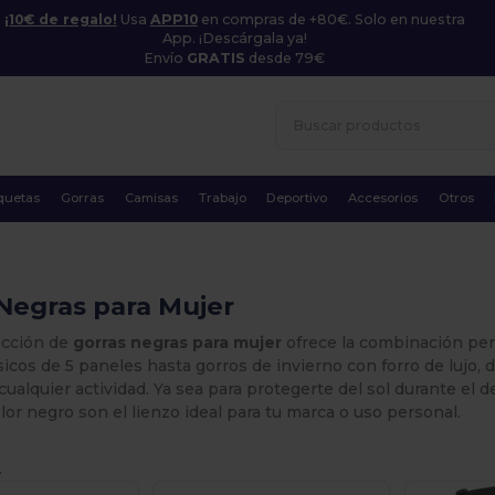
¡10€ de regalo!
Usa
APP10
en compras de +80€. Solo en nuestra
App. ¡Descárgala ya!
Envío
GRATIS
desde 79€
quetas
Gorras
Camisas
Trabajo
Deportivo
Accesorios
Otros
Negras para Mujer
ección de
gorras negras para mujer
ofrece la combinación perf
icos de 5 paneles hasta gorros de invierno con forro de lujo
cualquier actividad. Ya sea para protegerte del sol durante el
lor negro son el lienzo ideal para tu marca o uso personal.
.