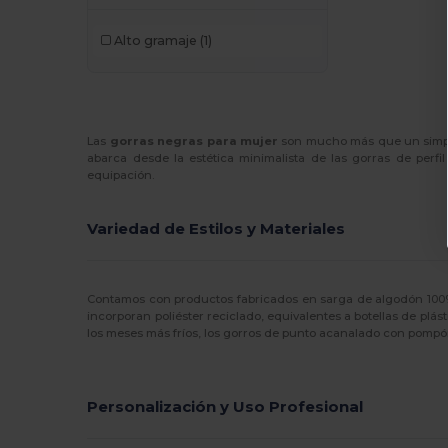
Alto gramaje
(1)
Las
gorras negras para mujer
son mucho más que un simple
abarca desde la estética minimalista de las gorras de perfi
equipación.
Variedad de Estilos y Materiales
Contamos con productos fabricados en sarga de algodón 100% 
incorporan poliéster reciclado, equivalentes a botellas de plás
los meses más fríos, los gorros de punto acanalado con pompón
Personalización y Uso Profesional