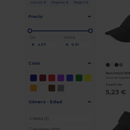
Gorras
Mujeres
Negro
Precio
De
Hasta
€
€
Color
Beechfield B5
Gorra de Algodón
A partir de:
5,23 €
Género - Edad
Bebé
(2)
Hombres
(100)