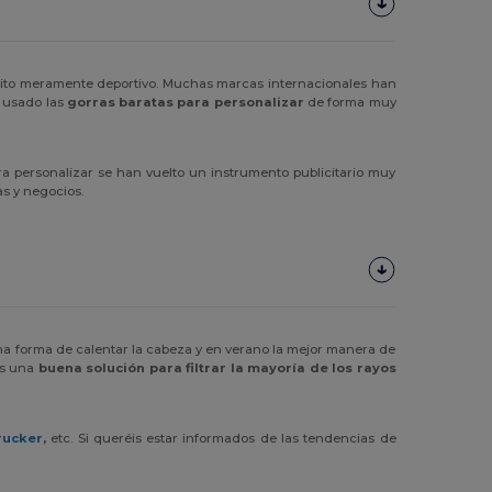
bito meramente deportivo. Muchas marcas internacionales han
n usado las
gorras baratas para personalizar
de forma muy
a personalizar se han vuelto un instrumento publicitario muy
as y negocios.
una forma de calentar la cabeza y en verano la mejor manera de
s una
buena solución para filtrar la mayoría de los rayos
rucker
,
etc. Si queréis estar informados de las tendencias de