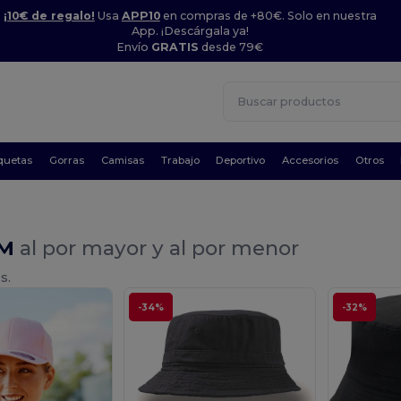
¡10€ de regalo!
Usa
APP10
en compras de +80€. Solo en nuestra
App. ¡Descárgala ya!
Envío
GRATIS
desde 79€
quetas
Gorras
Camisas
Trabajo
Deportivo
Accesorios
Otros
 M
al por mayor y al por menor
s.
-34%
-32%