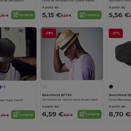
dor de periódicos
Gorra de lanzador con visera media
Sombrero Festi
A partir de:
A partir de:
5,15 €
5,56 €
Comprar
Comprar
0,30 €
11,20 €
-28%
-33%
+3
Beechfield BF730
Beechfield B
Sombrero de verano para mujer hecho a mano
Gorra Newsboy
ker Style Flexfit
A partir de:
A partir de:
6,59 €
8,70 €
Comprar
Comprar
9,10 €
4,90 €