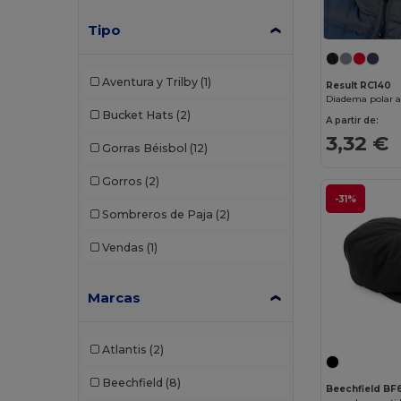
Tipo
Aventura y Trilby
(1)
Result RC140
Diadema polar a
Bucket Hats
(2)
A partir de:
3,32 €
Gorras Béisbol
(12)
Gorros
(2)
-31%
Sombreros de Paja
(2)
Vendas
(1)
Marcas
Atlantis
(2)
Beechfield
(8)
Beechfield BF