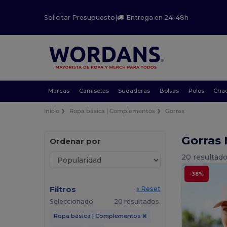
Solicitar Presupuesto
|
Entrega en 24-48h
Marcas
Camisetas
Sudaderas
Bolsas
Polos
Cha
Inicio
Ropa básica | Complementos
Gorras
Gorras
Ordenar por
20 resultado
-38%
Filtros
« Reset
Seleccionado
20 resultados.
Ropa básica | Complementos