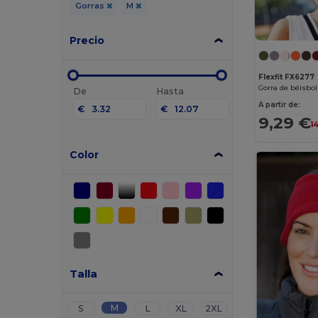
Gorras
M
Precio
Flexfit FX6277
De
Hasta
A partir de:
€
€
9,29 €
1
Color
Talla
M
S
L
XL
2XL