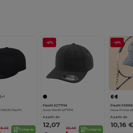
-41%
-41%
+1
Flexfit 6277FM
Flexfit FX6196
 FX6210 FlexFit
Gorra Flexfit 6277FM
Gorra Prince of
A partir de:
A partir de:
12,07
10,16 
20,40
20,40
Comprar
Comprar
€
€