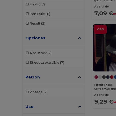
gorra de reparti
Flexfit
(7)
A partir de:
7,09 €
Pen Duick
(1)
1
Result
(2)
-38%
Opciones
Alto stock
(2)
Etiqueta extraíble
(7)
Patrón
Flexfit FX6511
Gorra FX6511 Truc
Vintage
(2)
A partir de:
9,29 €
1
Uso