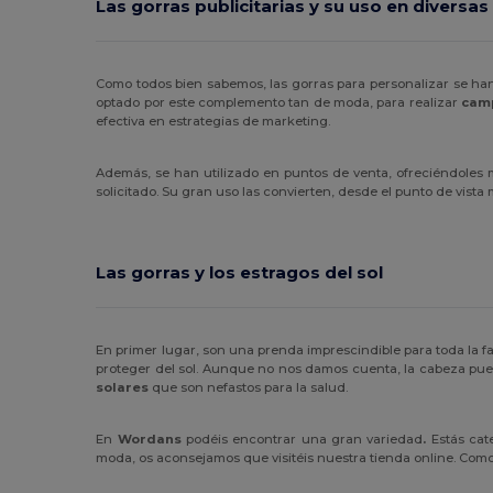
Las gorras publicitarias y su uso en diversas
Como todos bien sabemos, las gorras para personalizar se h
optado por este complemento tan de moda, para realizar
camp
efectiva en estrategias de marketing.
Además, se han utilizado en puntos de venta, ofreciéndoles 
solicitado. Su gran uso las convierten, desde el punto de vist
Las gorras y los estragos del sol
En primer lugar, son una prenda imprescindible para toda la f
proteger del sol. Aunque no nos damos cuenta, la cabeza puede
solares
que son nefastos para la salud.
En
Wordans
podéis encontrar una gran variedad
.
Estás cat
moda, os aconsejamos que visitéis nuestra tienda online. Com