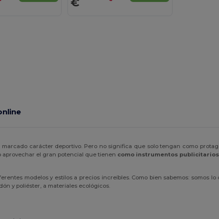
€
online
marcado carácter deportivo. Pero no significa que solo tengan como protagon
 aprovechar el gran potencial que tienen
como instrumentos publicitario
rentes modelos y estilos a precios increíbles. Como bien sabemos: somos lo 
dón y poliéster, a materiales ecológicos.