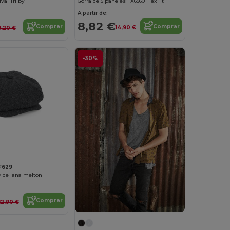
Gorra de 5 paneles FX6560 FlexFit
val Trilby
A partir de:
8,82 €
Comprar
Comprar
14,90 €
8,20 €
-30%
F629
 de lana melton
Comprar
12,90 €