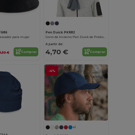
F686
Pen Duick PK882
escador para mujer
Gorro de Invierno Pen Duick de Poliéster
A partir de:
4,70 €
Comprar
Comprar
8,50 €
-4%
+1
BF244