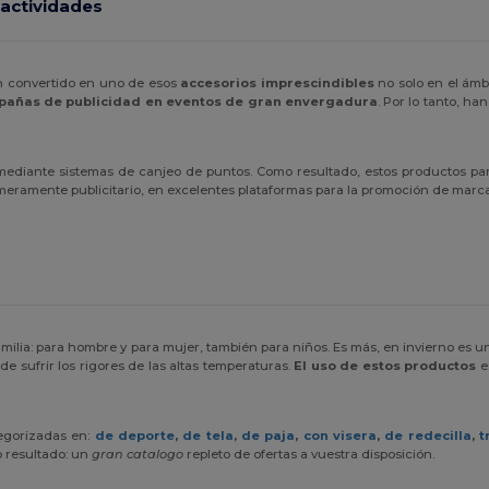
 actividades
an convertido en uno de esos
accesorios imprescindibles
no solo en el ám
añas de publicidad en eventos de gran envergadura
. Por lo tanto, ha
mediante sistemas de canjeo de puntos. Como resultado, estos productos par
a meramente publicitario, en excelentes plataformas para la promoción de marc
amilia: para hombre y para mujer, también para niños. Es más, en invierno es 
 sufrir los rigores de las altas temperaturas.
El uso de estos productos
e
egorizadas en:
de deporte
,
de tela
,
de paja
,
con visera
,
de redecilla
,
t
o resultado: un
gran catalogo
repleto de ofertas a vuestra disposición.