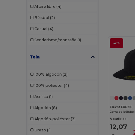
Al aire libre
(4)
Béisbol
(2)
Casual
(4)
Senderismo/montaña
(1)
-41%
Tela
100% algodón
(2)
100% poliéster
(4)
Acrílico
(1)
Flexfit FX6210
Algodón
(8)
Gorra de béisbol
Algodón-poliéster
(3)
A partir de:
12,07
Brezo
(1)