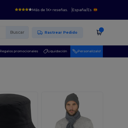
Más de 1K+ reseñas.
España
/
Es
Buscar
Rastrear Pedido
Regalos promocionales
Liquidación
¡Personalízalo!