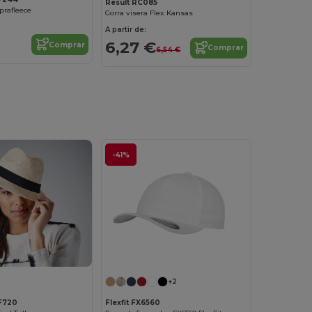
Result RC085
prafleece
Gorra visera Flex Kansas
A partir de:
6,27 €
Comprar
Comprar
6,54 €
-41%
+2
Flexfit FX6560
F720