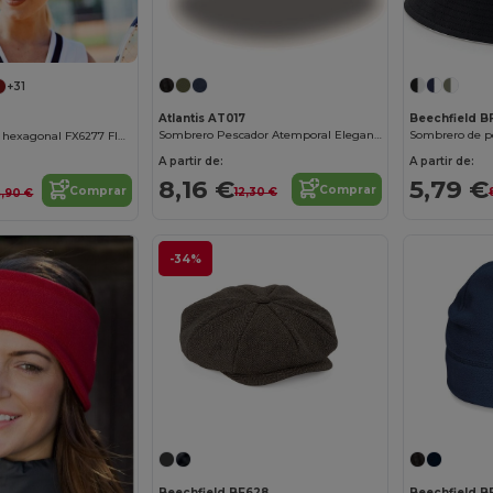
+31
Atlantis AT017
Beechfield B
Sombrero Pescador Atemporal Elegante
Sombrero de p
Gorra de béisbol hexagonal FX6277 FlexFit
A partir de:
A partir de:
8,16 €
5,79 €
Comprar
Comprar
12,30 €
4,90 €
-34%
Beechfield BF628
Beechfield 