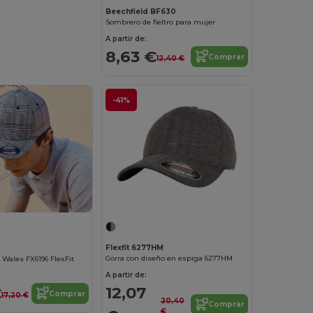
Beechfield BF630
Sombrero de fieltro para mujer
A partir de:
8,63 €
Comprar
12,40 €
-41%
Flexfit 6277HM
Gorra con diseño en espiga 6277HM
 Wales FX6196 FlexFit
A partir de:
12,07
€
Comprar
17,20 €
20,40
Comprar
€