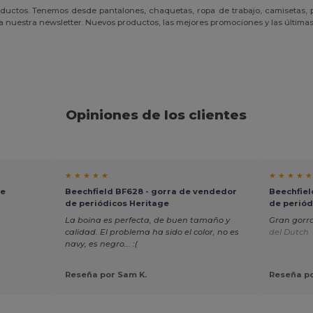
ctos. Tenemos desde pantalones, chaquetas, ropa de trabajo, camisetas, pol
a nuestra newsletter. Nuevos productos, las mejores promociones y las últimas 
Opiniones de los clientes
★ ★ ★ ★ ★
★ ★ ★ ★ ★
de
Beechfield BF628 - gorra de vendedor
Beechfiel
de periódicos Heritage
de periód
La boina es perfecta, de buen tamaño y
Gran gorr
calidad. El problema ha sido el color, no es
del Dutch
navy, es negro... :(
Reseña por Sam K.
Reseña po