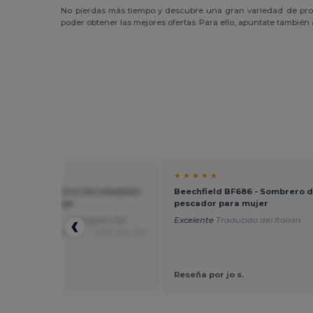
No pierdas más tiempo y descubre una gran variedad de produ
poder obtener las mejores ofertas. Para ello, apuntate también 
★ ★
★ ★ ★ ★ ★
ield BF628 - gorra de vendedor
Beechfield BF686 - Sombrero 
iódicos Heritage
pescador para mujer
muchas gracias , esta gorra me
Excelente
Traducido del Italian
muy bien y muy bien .
Traducido del
 por jozef v.
Reseña por jo s.