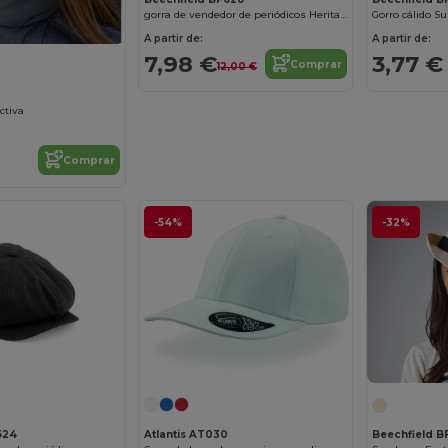
gorra de vendedor de periódicos Heritage
Gorro cálido Su
A partir de:
A partir de:
7,98 €
3,77 €
Comprar
12,00 €
ctiva
Comprar
-54%
-32%
624
Atlantis AT030
Beechfield B