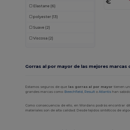
€
Elastane
(6)
polyester
(13)
Suave
(2)
Viscosa
(2)
Gorras al por mayor de las mejores marcas 
Estamos seguros de que
las gorras al por mayor
tienen un 
grandes marcas como:
Beechfield
,
Result
o
Atlantis
han sabido
Como consecuencia de ello, en Wordans podrás encontrar dife
materiales son de alta calidad. Desde tejidos sintéticos de algo