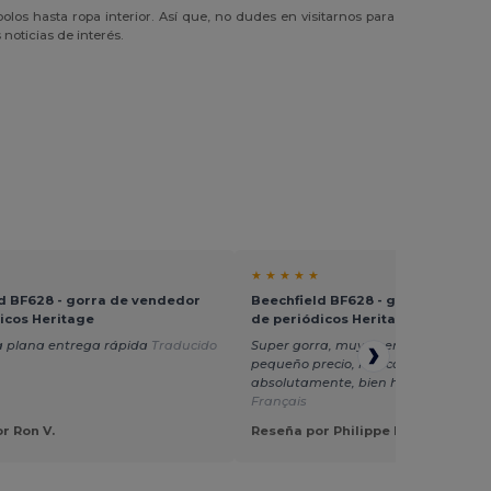
os hasta ropa interior. Así que, no dudes en visitarnos para
noticias de interés.
★ ★ ★ ★ ★
d BF628 - gorra de vendedor
Beechfield BF628 - gorra de ven
icos Heritage
de periódicos Heritage
a plana entrega rápida
Traducido
Super gorra, muy buena calidad par
pequeño precio, lo recomiendo
absolutamente, bien hecho.
Traduci
Français
r Ron V.
Reseña por Philippe F.