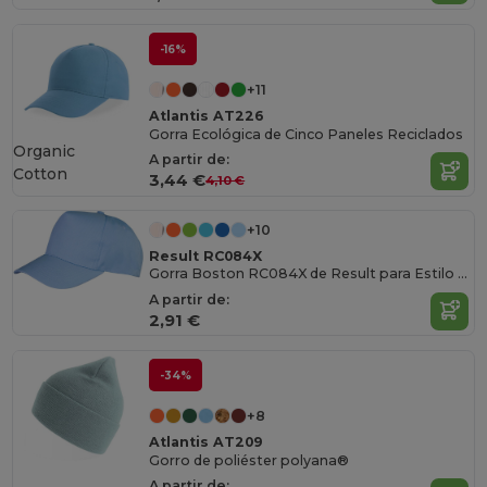
-16%
+11
Atlantis AT226
Gorra Ecológica de Cinco Paneles Reciclados
Organic
A partir de:
Cotton
3,44 €
4,10 €
+10
Result RC084X
Gorra Boston RC084X de Result para Estilo y Comodidad
A partir de:
2,91 €
-34%
+8
Atlantis AT209
Gorro de poliéster polyana®
A partir de: