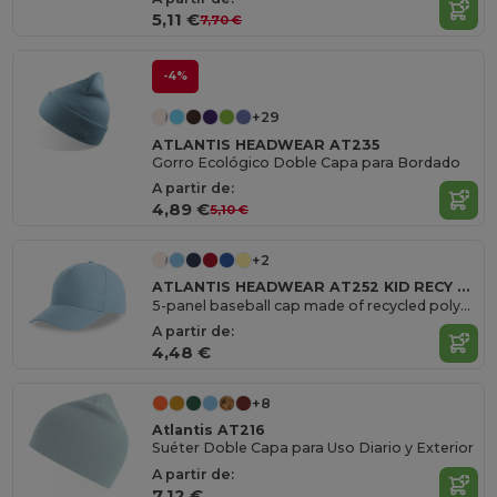
5,11 €
7,70 €
-4%
+29
ATLANTIS HEADWEAR AT235
Gorro Ecológico Doble Capa para Bordado
A partir de:
4,89 €
5,10 €
+2
ATLANTIS HEADWEAR AT252 KID RECY FIVE
5-panel baseball cap made of recycled polyester
A partir de:
4,48 €
+8
Atlantis AT216
Suéter Doble Capa para Uso Diario y Exterior
A partir de:
7,12 €