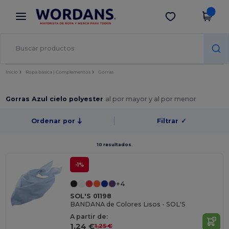
×
App de Wordans
Descargar app
¡Mejores precios en app!
Inicio
Ropa básica | Complementos
Gorras
Gorras Azul cielo polyester
al por mayor y al por menor
Ordenar por
Filtrar
✓
10 resultados.
-1%
+4
SOL'S 01198
BANDANA de Colores Lisos - SOL'S
A partir de:
1,24 €
1,25 €