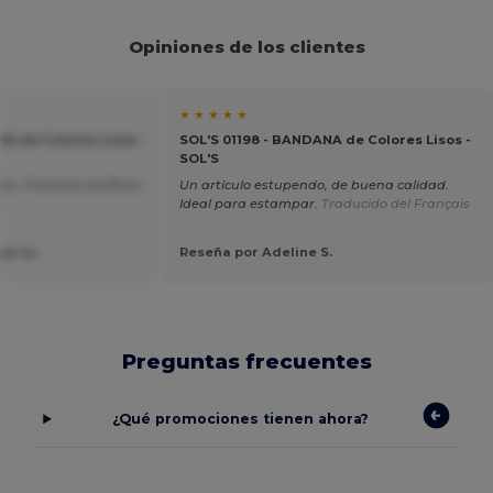
Opiniones de los clientes
★ ★ ★ ★ ★
A de Colores Lisos -
SOL'S 01198 - BANDANA de Colores Lisos -
SOL'S
os. Producto perfecto.
Un artículo estupendo, de buena calidad.
s
Ideal para estampar.
Traducido del Français
garay
Reseña por Adeline S.
Preguntas frecuentes
¿Qué promociones tienen ahora?