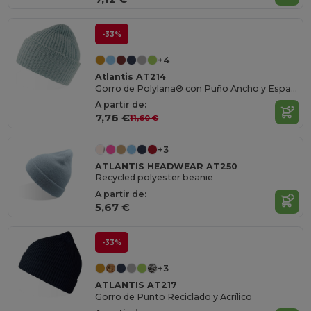
-33%
+4
Atlantis AT214
Gorro de Polylana® con Puño Ancho y Espacio para Bordados
A partir de:
7,76 €
11,60 €
+3
ATLANTIS HEADWEAR AT250
Recycled polyester beanie
A partir de:
5,67 €
-33%
+3
ATLANTIS AT217
Gorro de Punto Reciclado y Acrílico