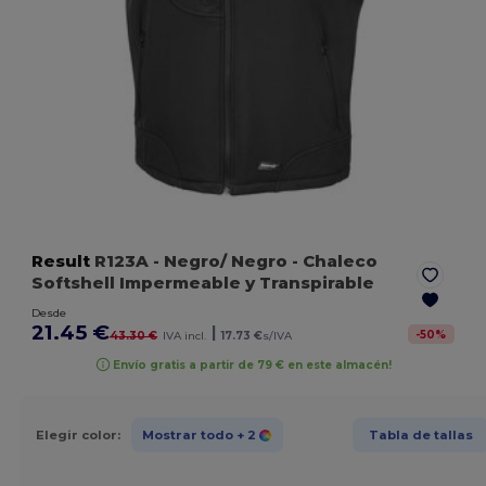
Result
R123A
- Negro/ Negro
- Chaleco
Softshell Impermeable y Transpirable
Desde
21.45 €
|
-
50
%
43.30 €
IVA incl.
17.73 €
s/IVA
Envío gratis a partir de 79 € en este almacén!
Elegir color:
Mostrar todo
+ 2
Tabla de tallas