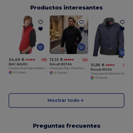
Productos interesantes
24,49 €
13,13 €
40,35 €
68,58 €
-39%
-81%
B&C BA650
Result RE33A
31,56 €
48,91 €
-35%
Chaleco Acolchado Moderno con Cremallera
Chaqueta Polar Polartherm™
Result R120A
+5 Colores
+5 Colores
Chaqueta de Softshell Activity
+2 Colores
Mostrar todo
Preguntas frecuentes