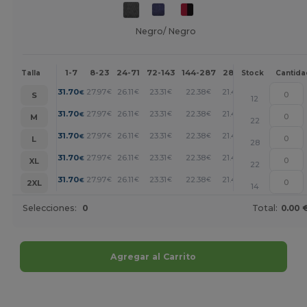
Negro/ Negro
1-7
8-23
24-71
72-143
144-287
288 +
Más
Talla
Stock
Cantida
+
31.70
27.97
26.11
23.31
22.38
21.45
€
€
€
€
€
€
S
12
+
31.70
27.97
26.11
23.31
22.38
21.45
€
€
€
€
€
€
M
22
+
31.70
27.97
26.11
23.31
22.38
21.45
€
€
€
€
€
€
L
28
+
31.70
27.97
26.11
23.31
22.38
21.45
€
€
€
€
€
€
XL
22
+
31.70
27.97
26.11
23.31
22.38
21.45
€
€
€
€
€
€
2XL
14
Selecciones:
0
Total:
0.00 
Agregar al Carrito
¡Personalízalo!