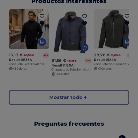
Productos interesantes
13,13 €
27,76 €
68,58 €
41,09 €
-81%
-32%
Result RE33A
Result R124A
31,56 €
48,91 €
-35%
Chaqueta Polar Polartherm™
Chaqueta workwear de Softsheel anti-desgarre
Result R120A
+5 Colores
+3 Colores
Chaqueta de Softshell Activity
+2 Colores
Mostrar todo
Preguntas frecuentes