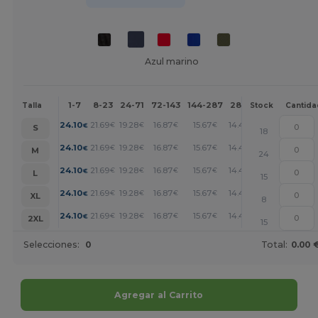
Azul marino
1-7
8-23
24-71
72-143
144-287
288 +
Más
Talla
Stock
Cantida
+
24.10
21.69
19.28
16.87
15.67
14.46
€
€
€
€
€
€
S
18
+
24.10
21.69
19.28
16.87
15.67
14.46
€
€
€
€
€
€
M
24
+
24.10
21.69
19.28
16.87
15.67
14.46
€
€
€
€
€
€
L
15
+
24.10
21.69
19.28
16.87
15.67
14.46
€
€
€
€
€
€
XL
8
+
24.10
21.69
19.28
16.87
15.67
14.46
€
€
€
€
€
€
2XL
15
Selecciones:
0
Total:
0.00 
Agregar al Carrito