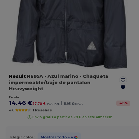
Result
RE95A
- Azul marino
- Chaqueta
impermeable/traje de pantalón
Heavyweight
Desde
14.46 €
|
-
48
%
27.70 €
IVA incl.
11.95 €
s/IVA
4.0
1 Reseñas
Envío gratis a partir de 79 € en este almacén!
Elegir color:
Mostrar todo
+ 4