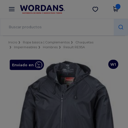
×
App de Wordans
Descargar app
¡Mejores precios en app!
Inicio
Ropa básica | Complementos
Chaquetas
Impermeables
Hombres
Result RE95A
W1
Enviado en