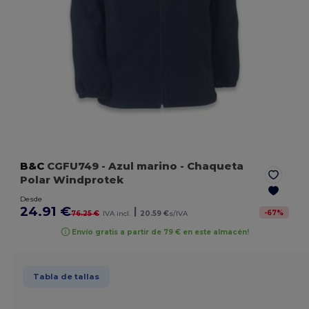
B&C
CGFU749
- Azul marino
- Chaqueta
Polar Windprotek
Desde
24.91 €
|
-
67
%
76.25 €
IVA incl.
20.59 €
s/IVA
Envío gratis a partir de 79 € en este almacén!
Tabla de tallas