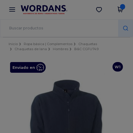
×
App de Wordans
Descargar app
¡Mejores precios en app!
Inicio
Ropa básica | Complementos
Chaquetas
Chaquetas de lana
Hombres
B&C CGFU749
W1
Enviado en