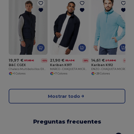
19,97 €
21,90 €
14,61 €
57,85 €
35,43 €
27,68 €
-65%
-38%
-47%
B&C CGEX
Kariban K917
Kariban K912
Chaleco Multibolsillos EXPLORER
MARCO - CHAQUETA MICROPOLAR CON CREMALLERA
ENZO - CHAQUETA MICROPOLAR CON CREMALLERA EN EL CUELLO
+1 Colores
+7 Colores
+28 Colores
Mostrar todo
Preguntas frecuentes