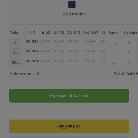
Azul marino
1-7
8-23
24-71
72-143
144-287
288 +
Más
Talla
Stock
Cantida
+
36.82
32.49
30.33
27.07
25.99
24.91
€
€
€
€
€
€
S
11
+
36.82
32.49
30.33
27.07
25.99
24.91
€
€
€
€
€
€
XL
5
+
36.82
32.49
30.33
27.07
25.99
24.91
€
€
€
€
€
€
3XL
12
Selecciones:
0
Total:
0.00 
Agregar al Carrito
¡Personalízalo!