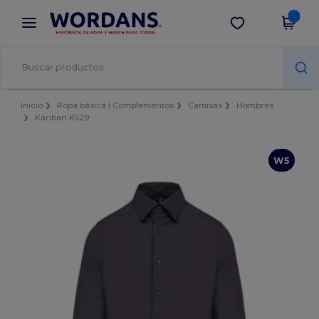
×
App de Wordans
Descargar app
¡Mejores precios en app!
Inicio
Ropa básica | Complementos
Camisas
Hombres
Kariban K529
W5