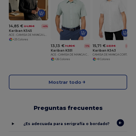
14,85 €
24,95 €
-40%
Kariban K545
ACE - CAMISA DE MANGA LARGA
+25 Colores
13,13 €
15,71 €
14,80 €
23,13 €
-11%
-32%
Kariban K551
Kariban K543
ACE - CAMISA DE MANGA CORTA
CAMISA DE MANGA CORTA
+26 Colores
+8 Colores
Mostrar todo
Preguntas frecuentes
¿Es adecuada para serigrafía o bordado?