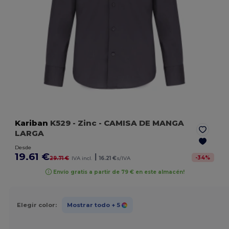
Kariban
K529
- Zinc
- CAMISA DE MANGA
LARGA
Desde
19.61 €
|
-
34
%
29.71 €
IVA incl.
16.21 €
s/IVA
Envío gratis a partir de 79 € en este almacén!
Elegir color:
Mostrar todo
+ 5