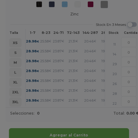
Zinc
Stock En 3 Meses
1-7
8-23
24-71
72-143
144-287
288 +
Más
Talla
Stock
Cantida
+
28.98
25.58
23.87
21.31
20.46
19.61
€
€
€
€
€
€
XS
11
+
28.98
25.58
23.87
21.31
20.46
19.61
€
€
€
€
€
€
S
14
+
28.98
25.58
23.87
21.31
20.46
19.61
€
€
€
€
€
€
M
29
+
28.98
25.58
23.87
21.31
20.46
19.61
€
€
€
€
€
€
L
20
+
28.98
25.58
23.87
21.31
20.46
19.61
€
€
€
€
€
€
XL
26
+
28.98
25.58
23.87
21.31
20.46
19.61
€
€
€
€
€
€
2XL
28
+
28.98
25.58
23.87
21.31
20.46
19.61
€
€
€
€
€
€
3XL
22
Selecciones:
0
Total:
0.00 
Agregar al Carrito