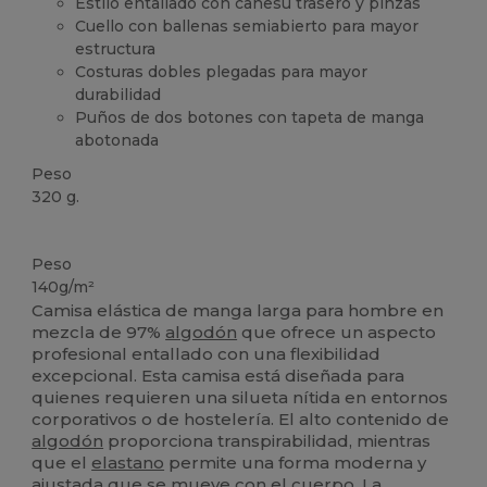
Estilo entallado con canesú trasero y pinzas
Cuello con ballenas semiabierto para mayor
estructura
Costuras dobles plegadas para mayor
durabilidad
Puños de dos botones con tapeta de manga
abotonada
Peso
320 g.
Alto stock
Peso
140g/m²
Camisa elástica de manga larga para hombre en
mezcla de 97%
algodón
que ofrece un aspecto
profesional entallado con una flexibilidad
excepcional. Esta camisa está diseñada para
quienes requieren una silueta nítida en entornos
corporativos o de hostelería. El alto contenido de
algodón
proporciona transpirabilidad, mientras
que el
elastano
permite una forma moderna y
ajustada que se mueve con el cuerpo. La