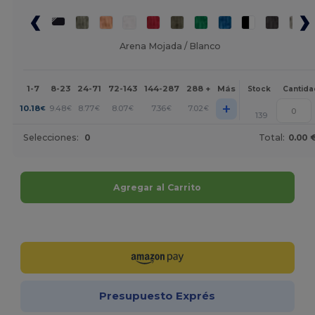
Arena Mojada / Blanco
1-7
8-23
24-71
72-143
144-287
288 +
Más
Stock
Cantida
+
10.18
9.48
8.77
8.07
7.36
7.02
€
€
€
€
€
€
139
Selecciones:
0
Total:
0.00 
Agregar al Carrito
¡Personalízalo!
Presupuesto Exprés