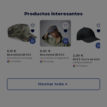
Productos interesantes
G
6,15 €
6,92 €
Beechfield BF033
Beechfield BF034
2,09 €
Gorra Militar Camuflaje
Gorra Militar Vintage de Algodón Resistente
BUZZ Gorra de béisbol de 5 paneles
+4 Colores
+6 Colores
GiftRetail MO1447
+14 Colores
Mostrar todo