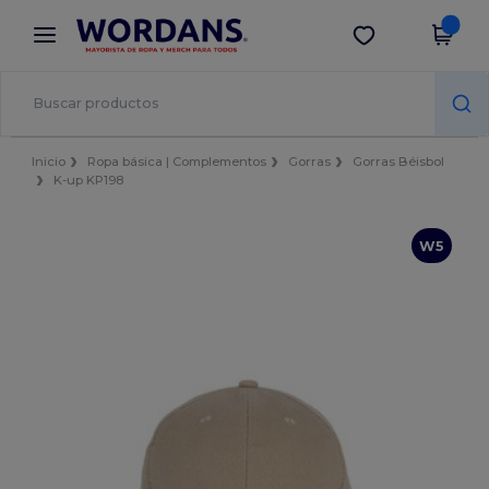
×
App de Wordans
Descargar app
¡Mejores precios en app!
Inicio
Ropa básica | Complementos
Gorras
Gorras Béisbol
K-up KP198
W5