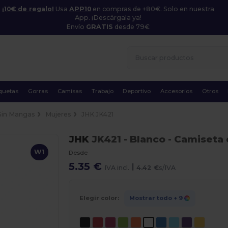
¡10€ de regalo!
Usa
APP10
en compras de +80€. Solo en nuestra
App. ¡Descárgala ya!
Envío
GRATIS
desde 79€
quetas
Gorras
Camisas
Trabajo
Deportivo
Accesorios
Otros
Sin Mangas
Mujeres
JHK JK421
JHK
JK421
- Blanco
- Camiseta 
W1
Desde
5.35 €
|
IVA incl.
4.42 €
s/IVA
Elegir color:
Mostrar todo
+ 9