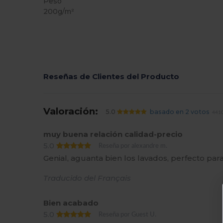
Peso
200g/m²
Reseñas de Clientes del Producto
Valoración:
5.0
basado en 2 votos
4410
muy buena relación calidad-precio
5.0
Reseña por alexandre m.
Genial, aguanta bien los lavados, perfecto par
Traducido del Français
Bien acabado
5.0
Reseña por Guest U.