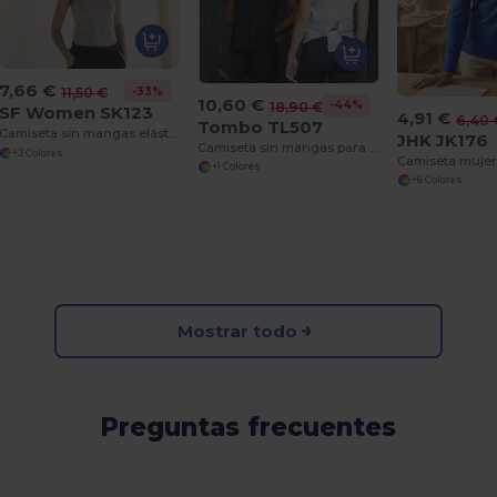
7,66 €
-33%
11,50 €
10,60 €
-44%
18,90 €
SF Women SK123
4,91 €
6,40 
Tombo TL507
Camiseta sin mangas elástica para mujer
JHK JK176
Camiseta sin mangas para mujer abierta por detrás TL507
+2 Colores
+1 Colores
+6 Colores
Mostrar todo
Preguntas frecuentes