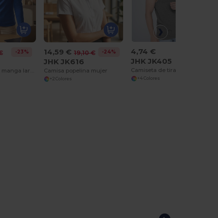
4,74 €
14,59 €
-23%
-24%
€
19,10 €
JHK JK405
JHK JK616
Camiseta de tirantes para hombre
Camiseta mujer manga larga
Camisa popelina mujer
+4 Colores
+2 Colores