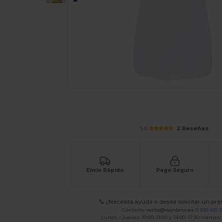
Solicita una cotización personalizada p
5.0
2 Reseñas
Envío Rápido
Pago Seguro
¿Necesita ayuda o desea solicitar un pr
Contacto
venta@wordans.es
O
930 410 
Lunes – jueves: 10:00–13:00 y 14:00–17:30 Viernes: