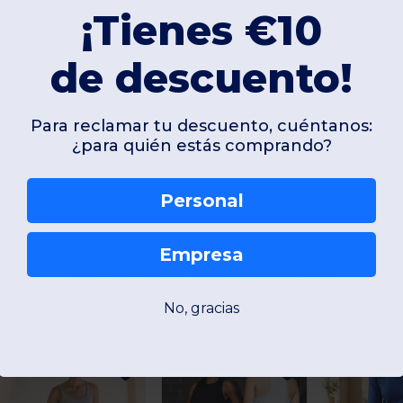
!
¡Tienes €10
de descuento!
Añadir un comentario
Para reclamar tu descuento, cuéntanos:
¿para quién estás comprando?
Personal
Empresa
Productos interesantes
No, gracias