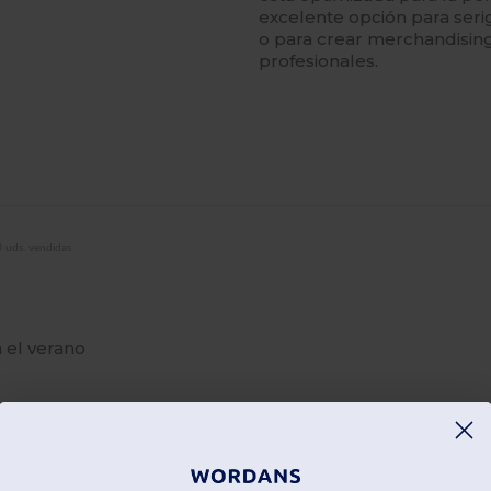
excelente opción para serig
o para crear merchandisin
profesionales.
 uds. vendidas
a el verano