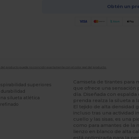
Obtén un pr
en del producto puede no coincidir exactamente con el color real del producto.
Camiseta de tirantes para
spirabilidad superiores
que ofrece una sensación 
durabilidad
día. Diseñada con espalda 
na silueta atlética
prenda realza la silueta a 
 refinado
El tejido de alta densidad
incluso tras una actividad 
cuello y las sisas, es una pi
como para amantes de la m
lienzo en blanco de alta ca
está optimizada para la per