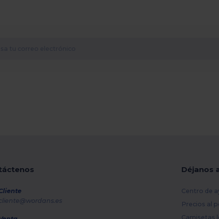
táctenos
Déjanos 
Cliente
Centro de a
cliente@wordans.es
Precios al 
Camisetas l
Venta