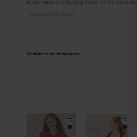
Buen material y tejido grueso, ¡como debe ser
Traducido del Dutch
Ordenes de mayoreo