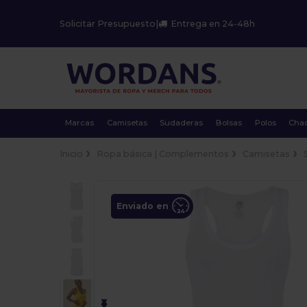
Solicitar Presupuesto
|
Entrega en 24-48h
Marcas
Camisetas
Sudaderas
Bolsas
Polos
Cha
Inicio
Ropa básica | Complementos
Camisetas
Enviado en