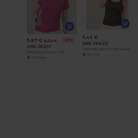
5,42 €
5,87 €
-37%
9,30 €
JHK JK422
JHK JK211
Camiseta de tirantes mujer Victoria
Polo piqué mujer 200
+8 Colores
+25 Colores