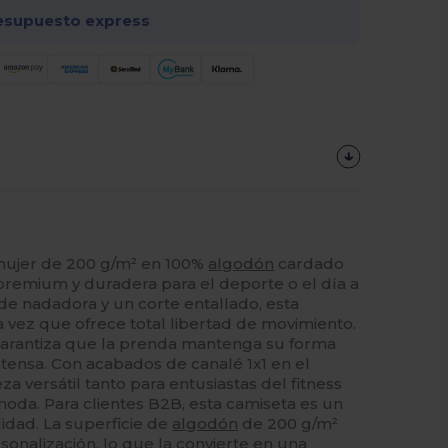
esupuesto express
 mujer de 200 g/m² en 100%
algodón
cardado
premium y duradera para el deporte o el día a
de nadadora y un corte entallado, esta
la vez que ofrece total libertad de movimiento.
 garantiza que la prenda mantenga su forma
intensa. Con acabados de canalé 1x1 en el
eza versátil tanto para entusiastas del fitness
oda. Para clientes B2B, esta camiseta es un
lidad. La superficie de
algodón
de 200 g/m²
sonalización, lo que la convierte en una