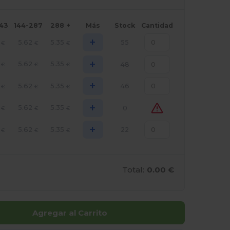
143
144-287
288 +
Más
Stock
Cantidad
+
5.62
5.35
55
€
€
€
+
5.62
5.35
48
€
€
€
+
5.62
5.35
46
€
€
€
+
5.62
5.35
0
€
€
€
+
5.62
5.35
22
€
€
€
Total:
0.00 €
Agregar al Carrito