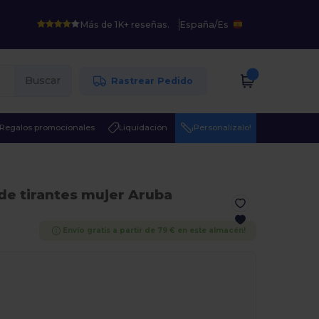
Más de 1K+ reseñas.
España
/
Es
Buscar
Rastrear Pedido
Regalos promocionales
Liquidación
¡Personalízalo!
de tirantes mujer Aruba
Envío gratis a partir de 79 € en este almacén!