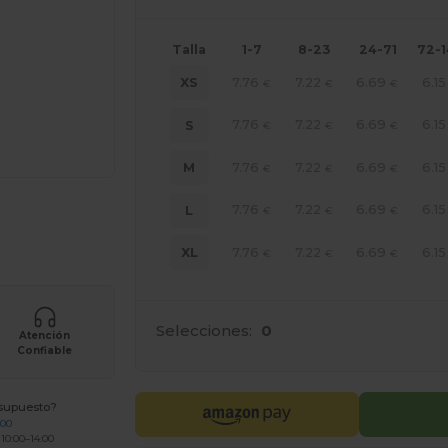
Talla
1-7
8-23
24-71
72-
7.76
7.22
6.69
6.15
XS
€
€
€
7.76
7.22
6.69
6.15
S
€
€
€
7.76
7.22
6.69
6.15
M
€
€
€
7.76
7.22
6.69
6.15
L
ara tus productos
€
€
€
7.76
7.22
6.69
6.15
XL
€
€
€
Selecciones:
0
Atención
Confiable
esupuesto?
200
 10:00–14:00