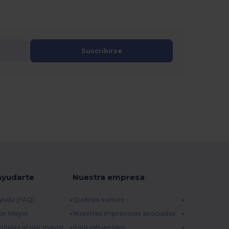
Suscribirse
ayudarte
Nuestra empresa
yuda (FAQ)
Quiénes somos
por Mayor
Nuestras impresoras asociadas
ocales al por mayor
Para influencers