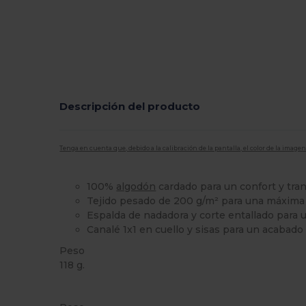
Descripción del producto
Tenga en cuenta que, debido a la calibración de la pantalla, el color de la imag
100%
algodón
cardado para un confort y tran
Tejido pesado de 200 g/m² para una máxima 
Espalda de nadadora y corte entallado para u
Canalé 1x1 en cuello y sisas para un acabado
Peso
118 g.
Etiqueta extraíble