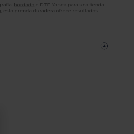
rafía,
bordado
o DTF. Ya sea para una tienda
g, esta prenda duradera ofrece resultados