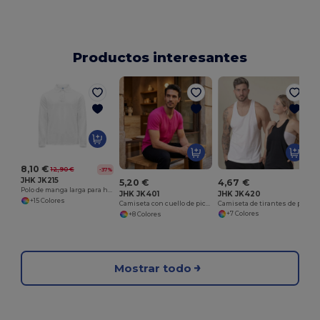
Productos interesantes
8,10 €
12,90 €
-37%
JHK JK215
4,67 €
5,20 €
Polo de manga larga para hombre
JHK JK420
JHK JK401
+15 Colores
Camiseta de tirantes de playa unisex
Camiseta con cuello de pico 160
+7 Colores
+8 Colores
Mostrar todo