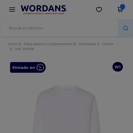
×
App de Wordans
Descargar app
¡Mejores precios en app!
Inicio
Ropa básica | Complementos
Camisetas
Unisex
JHK JK160K
W1
Enviado en