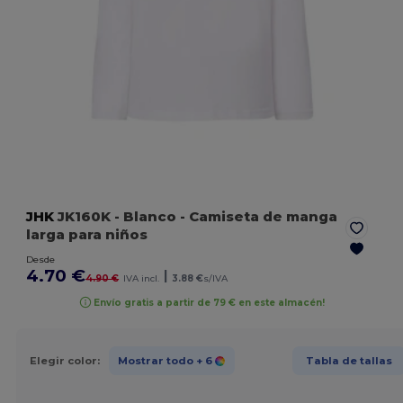
JHK
JK160K
- Blanco
- Camiseta de manga
larga para niños
Desde
4.70 €
|
4.90 €
IVA incl.
3.88 €
s/IVA
Envío gratis a partir de 79 € en este almacén!
Elegir color:
Mostrar todo
+ 6
Tabla de tallas