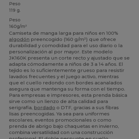
Peso
119 g.
Peso
160g/m²
Camiseta de manga larga para niños en 100%
algodón
preencogido (160 g/m²) que ofrece
durabilidad y comodidad para el uso diario o la
personalización al por mayor. Este modelo
JK160K presenta un corte recto y ajustado que se
adapta cómodamente a niños de 3 a 14 años. El
tejido es lo suficientemente grueso para resistir
lavados frecuentes y el juego activo, mientras
que el cuello redondo con bordes acanalados
asegura que mantenga su forma con el tiempo.
Para empresas e impresores, esta prenda básica
sirve como un lienzo de alta calidad para
serigrafía,
bordado
o DTF, gracias a sus fibras
lisas preencogidas. Ya sea para uniformes
escolares, eventos promocionales o como
prenda de abrigo bajo chaquetas en invierno,
combina versatilidad con una construcción
profesional. El doble pespunte en cuello,