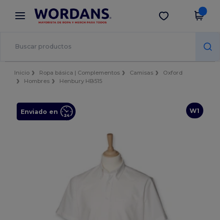
×
App de Wordans
Descargar app
¡Mejores precios en app!
Inicio
Ropa básica | Complementos
Camisas
Oxford
Hombres
Henbury HB515
W1
Enviado en