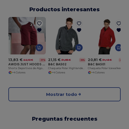
Productos interesantes
C
21,15 €
13,83 €
20,81 €
34,85 €
22,10 €
34,45 €
-39%
-37%
-40%
B&C BA502
AWDIS JUST HOODS JH080
B&C BA501
Chaqueta Polar Highlander+
Shorts Deportivos de Algodón con Bolsillos
Chaqueta Polar Icewalker+
+4 Colores
+4 Colores
+4 Colores
Mostrar todo
Preguntas frecuentes