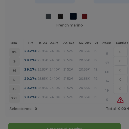
French marino
1-7
8-23
24-71
72-143
144-287
288 +
Más
Talla
Stock
Cantida
+
29.27
25.83
24.10
21.52
20.66
19.80
€
€
€
€
€
€
XS
9
+
29.27
25.83
24.10
21.52
20.66
19.80
€
€
€
€
€
€
S
47
+
29.27
25.83
24.10
21.52
20.66
19.80
€
€
€
€
€
€
M
60
+
29.27
25.83
24.10
21.52
20.66
19.80
€
€
€
€
€
€
L
34
+
29.27
25.83
24.10
21.52
20.66
19.80
€
€
€
€
€
€
XL
19
+
29.27
25.83
24.10
21.52
20.66
19.80
€
€
€
€
€
€
2XL
0
Selecciones:
0
Total:
0.00 