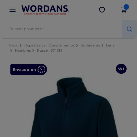
×
App de Wordans
Descargar app
¡Mejores precios en app!
Inicio
Ropa básica | Complementos
Sudaderas
Lana
Hombres
Russell 8740M
W1
Enviado en