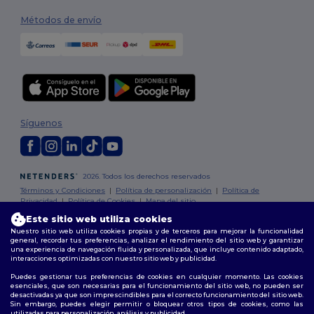
Métodos de envío
Síguenos
2026. Todos los derechos reservados
Términos y Condiciones
|
Política de personalización
|
Política de
Privacidad
|
Política de Cookies
|
Mapa del sitio
Este sitio web utiliza cookies
Nuestro sitio web utiliza cookies propias y de terceros para mejorar la funcionalidad
Madrid
|
Barcelona
|
Valencia
|
Seville
|
Zaragoza
|
Málaga
|
Murcia
|
general, recordar tus preferencias, analizar el rendimiento del sitio web y garantizar
Palma
|
Bilbao
|
Alicante
una experiencia de navegación fluida y personalizada, que incluye contenido adaptado,
interacciones optimizadas con nuestro sitio web y publicidad.
Puedes gestionar tus preferencias de cookies en cualquier momento. Las cookies
esenciales, que son necesarias para el funcionamiento del sitio web, no pueden ser
desactivadas ya que son imprescindibles para el correcto funcionamiento del sitio web.
Sin embargo, puedes elegir permitir o bloquear otros tipos de cookies, como las
utilizadas para personalización, análisis y publicidad.