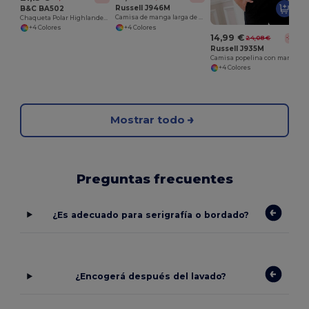
Russell J946M
B&C BA502
Camisa de manga larga de fácil cuidado
Chaqueta Polar Highlander+
+4 Colores
+4 Colores
14,99 €
24,08 €
-38%
Russell J935M
Camisa popelina con mangas cortas y de fácil cuidado
+4 Colores
Mostrar todo
Preguntas frecuentes
¿Es adecuado para serigrafía o bordado?
¿Encogerá después del lavado?