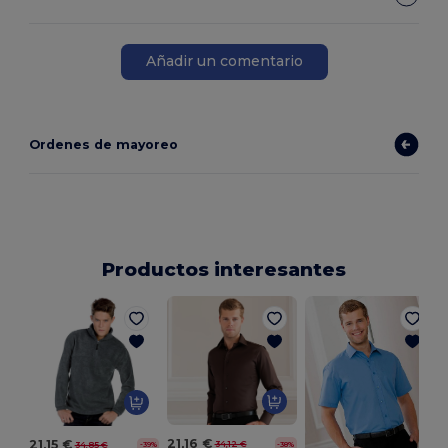
Añadir un comentario
Ordenes de mayoreo
Productos interesantes
21,16 €
21,15 €
34,12 €
34,85 €
-38%
-39%