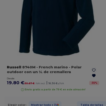
Russell
8740M
- French marino
- Polar
outdoor con un ¼ de cremallera
Desde
19.80 €
|
-
35
%
30.67 €
IVA incl.
16.36 €
s/IVA
Envío gratis a partir de 79 € en este almacén!
Elegir color:
Mostrar todo
+ 3
Tabla de tallas