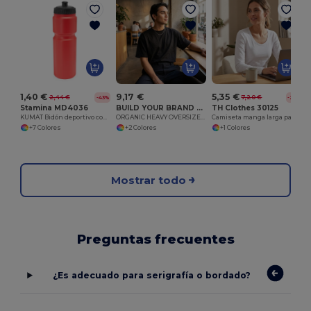
C
1,40 €
9,17 €
5,35 €
2,44 €
7,20 €
-43%
-26%
Stamina MD4036
BUILD YOUR BRAND BY102S
TH Clothes 30125
KUMAT Bidón deportivo con 840 ml
ORGANIC HEAVY OVERSIZE TEE
Camiseta manga larga para mujer
+7 Colores
+2 Colores
+1 Colores
Mostrar todo
Preguntas frecuentes
¿Es adecuado para serigrafía o bordado?