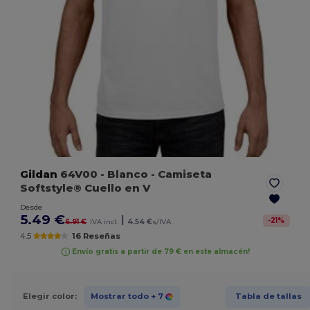
Gildan
64V00
- Blanco
- Camiseta
Softstyle® Cuello en V
Desde
5.49 €
|
-
21
%
6.91 €
IVA incl.
4.54 €
s/IVA
4.5
16 Reseñas
Envío gratis a partir de 79 € en este almacén!
Elegir color:
Mostrar todo
+ 7
Tabla de tallas