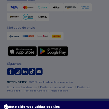
Métodos de envío
Síguenos
2026. Todos los derechos reservados
Términos y Condiciones
|
Política de personalización
|
Política de
Privacidad
|
Política de Cookies
|
Mapa del sitio
Madrid
|
Barcelona
|
Valencia
|
Seville
|
Zaragoza
|
Málaga
|
Murcia
|
Palma
|
Bilbao
|
Alicante
Este sitio web utiliza cookies