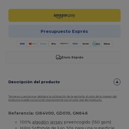
¡Personalízalo!
Presupuesto Exprés
Envío Rápido
Descripción del producto
Tenga en cuenta que, debido a la calibración de la pantalla, el color de la imagen del
producto puede no coincidir exactamente con el color real del producto.
Referencia: GI64V00, GD010, GN646
100%
algodón
jersey
preencogido (150 gsm)
Hilos Softstyle de lujo 30s para una superficie