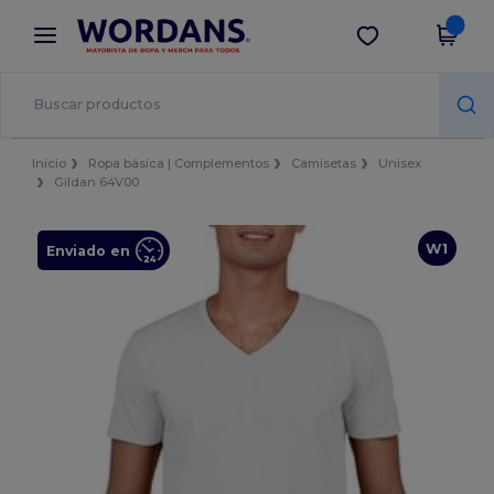
×
App de Wordans
Descargar app
¡Mejores precios en app!
Inicio
Ropa básica | Complementos
Camisetas
Unisex
Gildan 64V00
W1
Enviado en