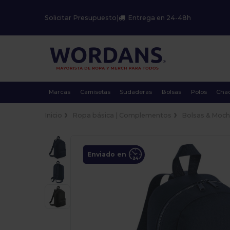
Solicitar Presupuesto
|
Entrega en 24-48h
Marcas
Camisetas
Sudaderas
Bolsas
Polos
Cha
Inicio
Ropa básica | Complementos
Bolsas & Moch
Enviado en