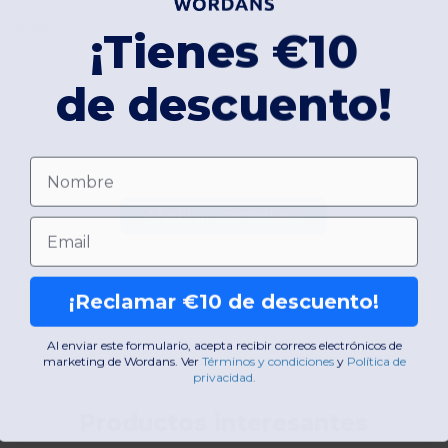
ds. vendidas
¡Tienes €10
de descuento!
Nombre
Añadir un comentario
Email
¡Reclamar €10 de descuento!
Al enviar este formulario, acepta recibir correos electrónicos de
marketing de Wordans. Ver
​
Términos y condiciones
​
y
Política de
privacidad
.
Productos interesantes