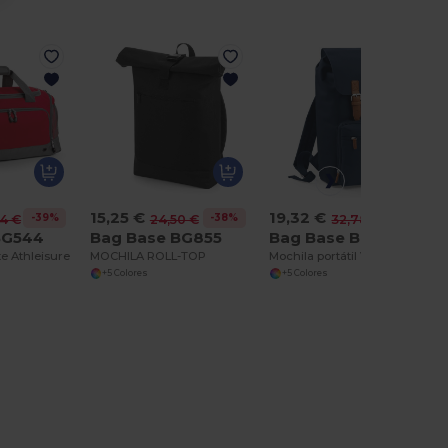
15,25 €
19,32 €
-39%
-38%
-41%
4 €
24,50 €
32,78 €
BG544
Bag Base BG855
Bag Base BG613
e Athleisure
MOCHILA ROLL-TOP
Mochila portátil Vintage
+5 Colores
+5 Colores