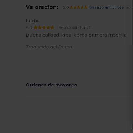
Valoración:
5.0
basado en 1 votos
160 u
Inicio
5.0
Reseña por charis f.
Buena calidad, ideal como primera mochila
Traducido del Dutch
Ordenes de mayoreo