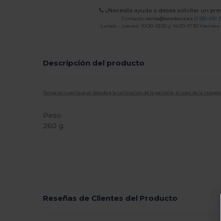
¿Necesita ayuda o desea solicitar un pr
Contacto
venta@wordans.es
O
930 410 
Lunes – jueves: 10:00–13:00 y 14:00–17:30 Viernes:
Descripción del producto
Tenga en cuenta que, debido a la calibración de la pantalla, el color de la imag
Peso
260 g.
Reseñas de Clientes del Producto