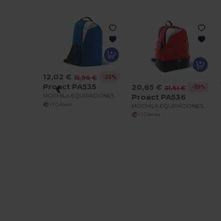
12,02 €
-25%
15,96 €
Proact PA535
20,65 €
-35%
31,61 €
Proact PA536
MOCHILA EQUIPACIONES MULTI-DEPORTES
+3 Colores
MOCHILA EQUIPACIONES MULTI-DEPORTES CON BASE RÍGIDA
+3 Colores