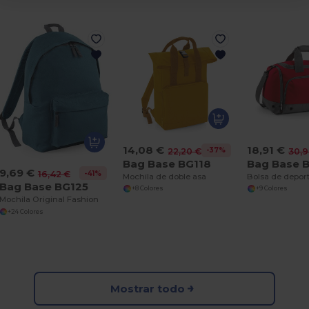
14,08 €
18,91 €
-37%
22,20 €
30,9
Bag Base BG118
Bag Base 
9,69 €
-41%
16,42 €
Mochila de doble asa
Bolsa de deport
Bag Base BG125
+8 Colores
+9 Colores
Mochila Original Fashion
+24 Colores
Mostrar todo