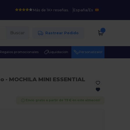
Más de 1K+ reseñas.
España
/
Es
Buscar
Rastrear Pedido
Regalos promocionales
Liquidación
¡Personalízalo!
no
- MOCHILA MINI ESSENTIAL
Envío gratis a partir de 79 € en este almacén!