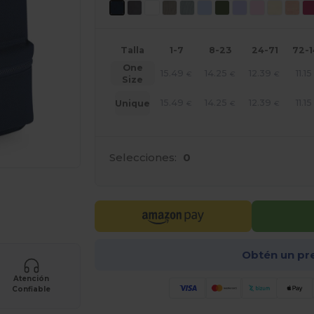
Talla
1-7
8-23
24-71
72-
One
15.49
14.25
12.39
11.15
€
€
€
Size
15.49
14.25
12.39
11.15
Unique
€
€
€
Selecciones:
0
ara tus productos
Obtén un pr
Atención
Confiable