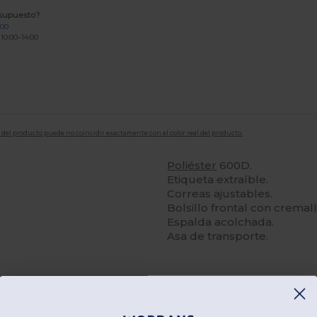
esupuesto?
200
 10:00–14:00
en del producto puede no coincidir exactamente con el color real del producto.
Poliéster
600D.
Etiqueta extraíble.
Correas ajustables.
Bolsillo frontal con cremall
Espalda acolchada.
Asa de transporte.