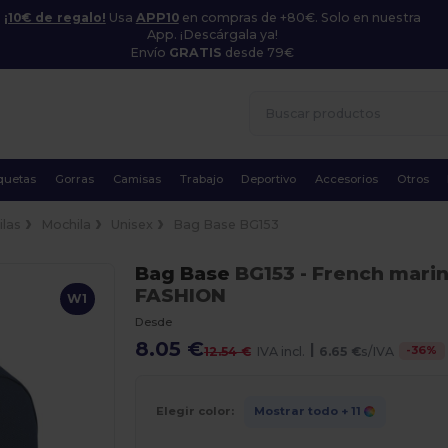
¡10€ de regalo!
Usa
APP10
en compras de +80€. Solo en nuestra
App. ¡Descárgala ya!
Envío
GRATIS
desde 79€
quetas
Gorras
Camisas
Trabajo
Deportivo
Accesorios
Otros
ilas
Mochila
Unisex
Bag Base BG153
Bag Base
BG153
- French mari
FASHION
W1
Desde
8.05 €
|
-
36
%
12.54 €
IVA incl.
6.65 €
s/IVA
Elegir color:
Mostrar todo
+ 11