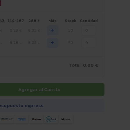
143
144-287
288 +
Más
Stock
Cantidad
+
9.29
8.05
50
€
€
€
+
9.29
8.05
50
€
€
€
Total:
0.00 €
Agregar al Carrito
esupuesto express